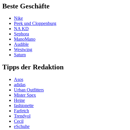
Beste Geschäfte
Nike
Peek und Cloppenburg
NA KD
Sephora
ManoMano
Audible
Westwing
Saturn
Tipps der Redaktion
Asos
adidas
Urban Outfitters
Mister Spex
Heine
fashionette
Farfetch
Trendyol
Cecil
eSchuhe