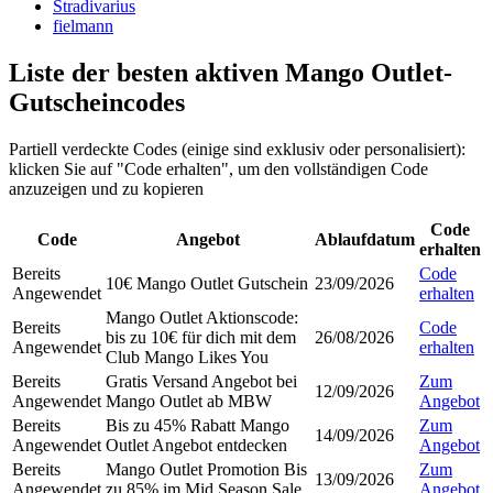
Stradivarius
fielmann
Liste der besten aktiven Mango Outlet-
Gutscheincodes
Partiell verdeckte Codes (einige sind exklusiv oder personalisiert):
klicken Sie auf "Code erhalten", um den vollständigen Code
anzuzeigen und zu kopieren
Code
Code
Angebot
Ablaufdatum
erhalten
Bereits
Code
10€ Mango Outlet Gutschein
23/09/2026
Angewendet
erhalten
Mango Outlet Aktionscode:
Bereits
Code
bis zu 10€ für dich mit dem
26/08/2026
Angewendet
erhalten
Club Mango Likes You
Bereits
Gratis Versand Angebot bei
Zum
12/09/2026
Angewendet
Mango Outlet ab MBW
Angebot
Bereits
Bis zu 45% Rabatt Mango
Zum
14/09/2026
Angewendet
Outlet Angebot entdecken
Angebot
Bereits
Mango Outlet Promotion Bis
Zum
13/09/2026
Angewendet
zu 85% im Mid Season Sale
Angebot