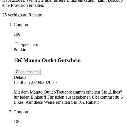
Rabattcodes. Wenn Sie über unsere Links einkaufen, kann Discoup
eine Provision erhalten.
DocMorris
Sport und
25 verfügbare Rabatte
Fitness
Coupon
Intimissimi
10€
Autos und
Speichern
Motorräder
Audible
Punkte
10€ Mango Outlet Gutschein
Sportstech
Code erhalten
Details
Läuft am 23/09/2026 ab
Oakley
Mit dem Mango Outlet-Treueprogramm erhalten Sie „Likes“
für jeden Einkauf! Für jeden ausgegebenen € bekommst du 6
Likes. Auf diese Weise erhalten Sie 10€ Rabatt!
Guess
Coupon
10€