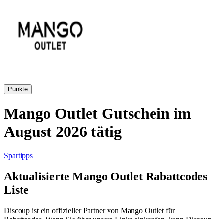
AliExpress
Kleidung und
Schuhe
Peek und
Cloppenburg
Haus und
Punkte
Reifen.de
Garten
Mango Outlet Gutschein im
August 2026 tätig
Booking.com
Urlaub und
Transport
Spartipps
Pandora
Aktualisierte Mango Outlet Rabattcodes
Beauty und
Liste
Gesundheit
Douglas
Discoup ist ein offizieller Partner von Mango Outlet für