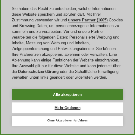
attraktive, saisonale Mode zu
günstigen Preisen
. Dabei setzt sich
das Angebot aus früheren Kollektionen und Restposten zusammen,
Sie haben das Recht zu entscheiden, welche Informationen
was die besonders niedrigen Preise ermöglicht. Egal ob Hosen,
diese Website speichern und abrufen darf. Mit Ihrer
Hemden, oder Kleider, bei den E-Commerce finden Sie Ihr
Zustimmung verwenden wir und
unsere Partner (1605)
Cookies
komplettes
Outfit
für jede Gelegenheit. Die Artikel sind dabei nach
und Browsing-Daten, um personenbezogene Informationen zu
Damen, Herren und Kindern aufgeteilt. Danach finden Sie
sammeln und zu verarbeiten. Wir und unsere Partner
außerdem die entsprechenden
Unterkategorien
nach Art der
verarbeiten die folgenden Daten: Personalisierte Werbung und
Kleidung. Natürlich gehören Accessoires und Schuhe hier ebenso
Inhalte, Messung von Werbung und Inhalten,
mit zum Angebot wie Krawatten, Rucksäcke oder auch Gürtel und
Zielgruppenforschung und Entwicklungsdienste. Sie können
Fliegen. Aber was kann man mit einem Mango Outlet Gutschein
Ihre Präferenzen akzeptieren, ablehnen oder verwalten. Eine
kaufen? Natürlich alles, was vom Typ des verwendeten Gutscheins
Ablehnung kann einige Funktionen der Website einschränken.
abhängt.
Ihre Auswahl gilt nur für diese Website und kann jederzeit über
die
Datenschutzerklärung
oder die Schaltfläche Einwilligung
verwalten unten links geändert oder widerrufen werden.
Wo finde ich einen Mango Outlet
Gutscheincode?
Alle akzeptieren
Auch wenn die Preise günstig sind, bei einem so vielfältigen
Angebot kann der Kassenzettel schon mal ein wenig länger werden.
Mehr Optionen
Daher empfiehlt sich die Anwendung eines Mango Outlet Rabatt
Code. Den finden Sie auf der Website
Discoup
, wo Sie mehrere
Ohne Akzeptieren fortfahren
Codes
in unterschiedlicher Höhe vorfinden und nicht nur Ihren
Mango Outlet Coupon.