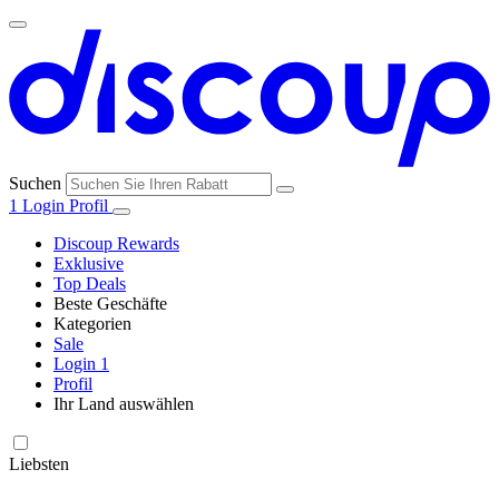
Suchen
1
Login
Profil
Discoup Rewards
Exklusive
Top Deals
Beste Geschäfte
Kategorien
Alle
Sale
Alle
Geschäfte
Amazon
Login
1
Kategorien
Profil
Ihr Land auswählen
United States
United Kingdom
Italia
France
España
Brasil
Global
SHEIN
Technologie
und
Liebsten
Elektronik