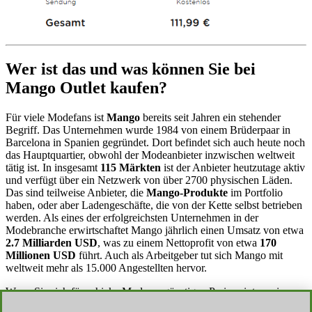
Wer ist das und was können Sie bei
Mango Outlet kaufen?
Für viele Modefans ist
Mango
bereits seit Jahren ein stehender
Begriff. Das Unternehmen wurde 1984 von einem Brüderpaar in
Barcelona in Spanien gegründet. Dort befindet sich auch heute noch
das Hauptquartier, obwohl der Modeanbieter inzwischen weltweit
tätig ist. In insgesamt
115 Märkten
ist der Anbieter heutzutage aktiv
und verfügt über ein Netzwerk von über 2700 physischen Läden.
Das sind teilweise Anbieter, die
Mango-Produkte
im Portfolio
haben, oder aber Ladengeschäfte, die von der Kette selbst betrieben
werden. Als eines der erfolgreichsten Unternehmen in der
Modebranche erwirtschaftet Mango jährlich einen Umsatz von etwa
2.7 Milliarden USD
, was zu einem Nettoprofit von etwa
170
Millionen USD
führt. Auch als Arbeitgeber tut sich Mango mit
weltweit mehr als 15.000 Angestellten hervor.
Wenn Sie sich für schicke Mode zu günstigen Preisen interessieren,
dann sind Sie bei
Mango Outlet
genau richtig. Sie finden hier