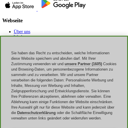
Webseite
Über uns
Werbung
Discoup Rewards
Kontakte
FAQ
Sie haben das Recht zu entscheiden, welche Informationen
AGB
diese Website speichern und abrufen darf. Mit Ihrer
Impressum
Zustimmung verwenden wir und
unsere Partner (1605)
Cookies
Transparenz
und Browsing-Daten, um personenbezogene Informationen zu
Discoup Team
sammeln und zu verarbeiten. Wir und unsere Partner
Nachrichte
verarbeiten die folgenden Daten: Personalisierte Werbung und
Alle Geschäfte
Inhalte, Messung von Werbung und Inhalten,
Alle Kategorien
Zielgruppenforschung und Entwicklungsdienste. Sie können
Rabattleitfaden
Ihre Präferenzen akzeptieren, ablehnen oder verwalten. Eine
Ablehnung kann einige Funktionen der Website einschränken.
Events
Ihre Auswahl gilt nur für diese Website und kann jederzeit über
die
Datenschutzerklärung
oder die Schaltfläche Einwilligung
Sale
verwalten unten links geändert oder widerrufen werden.
Back to School
Halloween