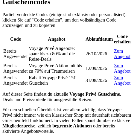
Gutscheincodes
Partiell verdeckte Codes (einige sind exklusiv oder personalisiert):
klicken Sie auf "Code erhalten", um den vollständigen Code
anzuzeigen und zu kopieren
Code
Code
Angebot
Ablaufdatum
erhalten
Voyage Privé Angebote:
Bereits
Zum
spare bis zu 80% auf die
26/10/2026
Angewendet
Angebot
Reise-Deals
Bereits
Voyage Privé Aktion mit bis
Zum
12/09/2026
Angewendet
zu 79% auf Traumreisen
Angebot
Bereits
Rabatt Voyage Privé 15€
Zum
31/08/2026
Angewendet
Gutschein
Angebot
Auf dieser Seite findest du aktuelle
Voyage Privé Gutscheine
,
Deals und Preisvorteile für ausgewählte Reisen.
Für den schnellen Überblick ist vor allem wichtig, dass Voyage
Privé nicht immer wie ein klassischer Shop mit dauerhaft sichtbarem
Gutscheinfeld funktioniert. In vielen Fällen sparst du über exklusive
Mitgliederpreise
, zeitlich
begrenzte Aktionen
oder bereits
aktivierte Angebotsvorteile.