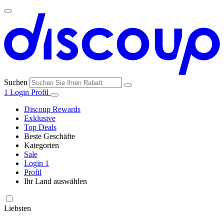
Suchen
1
Login
Profil
Discoup Rewards
Exklusive
Top Deals
Beste Geschäfte
Kategorien
Alle
Sale
Alle
Geschäfte
Amazon
Login
1
Kategorien
Profil
Ihr Land auswählen
United States
United Kingdom
Italia
France
España
Brasil
Global
SHEIN
Technologie
und
Liebsten
Elektronik