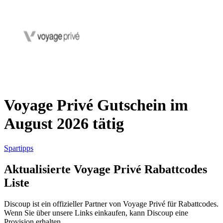
AliExpress
Kleidung und
Schuhe
Peek und
Cloppenburg
Haus und
Reifen.de
Garten
Voyage Privé Gutschein im
August 2026 tätig
Booking.com
Urlaub und
Transport
Spartipps
Aktualisierte Voyage Privé Rabattcodes
Pandora
Liste
Beauty und
Gesundheit
Douglas
Discoup ist ein offizieller Partner von Voyage Privé für Rabattcodes.
Wenn Sie über unsere Links einkaufen, kann Discoup eine
Provision erhalten.