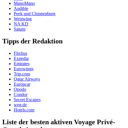
ManoMano
Audible
Peek und Cloppenburg
Westwing
NA KD
Saturn
Tipps der Redaktion
Flixbus
Expedia
Emirates
Eurowings
Trip.com
Qatar Airways
Europcar
Opodo
Condor
Secret Escapes
weg.de
Hotels.com
Liste der besten aktiven Voyage Privé-