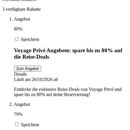
DocMorris
3 verfügbare Rabatte
Sport und
Fitness
Angebot
Intimissimi
80%
Speichern
Autos und
Motorräder
Audible
Voyage Privé Angebote: spare bis zu 80% auf
die Reise-Deals
Sportstech
Zum Angebot
Details
Läuft am 26/10/2026 ab
Oakley
Entdecke die exklusive Reise-Deals von Voyage Privé und
spare bis zu 80% auf deine Reservierung!
Angebot
Guess
79%
Speichern