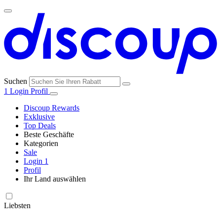
Suchen
1
Login
Profil
Discoup Rewards
Exklusive
Top Deals
Beste Geschäfte
Kategorien
Alle
Sale
Alle
Geschäfte
Amazon
Login
1
Kategorien
Profil
Ihr Land auswählen
United States
United Kingdom
Italia
France
España
Brasil
Global
SHEIN
Technologie
und
Liebsten
Elektronik