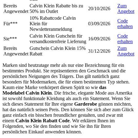
Bereits
Calvin Klein Rabatte bis zu
Zum
20/10/2026
Angewendet
50% im Outlet
Angebot
10% Rabattcode Calvin
Code
Für***
Klein für
03/09/2026
erhalten
Newsletteranmeldung
Calvin Klein Gutschein für
Code
Sie***
16/09/2026
versandkostenfreie Lieferung
erhalten
Bereits
Gutschein Calvin Klein 15%
Zum
31/12/2026
Angewendet
Rabatt
Angebot
Marken sind heutzutage mehr als nur eine Bezeichnung für ein
bestimmtes Produkt. Sie repräsentieren den Geschmack und die
persönlichen Neigungen des Trägers. Das gilt natürlich ganz
besonders für Modemarken, die für einen bestimmten Typ stehen.
Kaum eine Marke verkörpert diesen Spirit so wie
das
Modelabel Calvin Klein
. Die frische, elegante Mode aus Amerika
ist sowohl funktionale Kleidung als auch ein Statement. Wenn Sie
sich dieses Statement für Ihre eigene
Garderobe
gönnen möchten,
hat das natürlich seinen Preis. Den können Sie sich aber zum Glück
ganz einfach ein bisschen freundlicher gestalten, und zwar mit
einem
Calvin Klein Rabatt Code
. Wir erklären Ihnen im
Folgenden, wo Sie den finden und wie Sie ihn für Ihren
persönlichen Einkauf anwenden können.