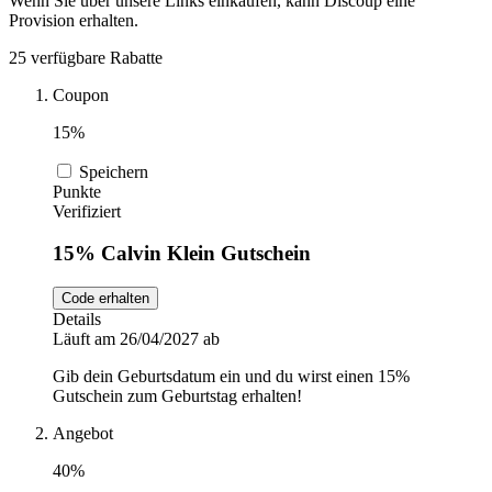
Wenn Sie über unsere Links einkaufen, kann Discoup eine
Provision erhalten.
DocMorris
Sport und
25 verfügbare Rabatte
Fitness
Coupon
Intimissimi
15%
Autos und
Speichern
Motorräder
Audible
Punkte
Verifiziert
Sportstech
15% Calvin Klein Gutschein
Code erhalten
Details
Oakley
Läuft am 26/04/2027 ab
Gib dein Geburtsdatum ein und du wirst einen 15%
Gutschein zum Geburtstag erhalten!
Guess
Angebot
40%