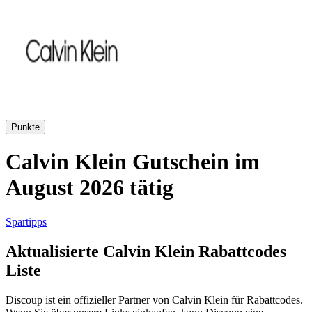
AliExpress
Kleidung und
Schuhe
Peek und
Cloppenburg
Haus und
Punkte
Reifen.de
Garten
Calvin Klein Gutschein im
August 2026 tätig
Booking.com
Urlaub und
Transport
Spartipps
Pandora
Aktualisierte Calvin Klein Rabattcodes
Beauty und
Liste
Gesundheit
Douglas
Discoup ist ein offizieller Partner von Calvin Klein für Rabattcodes.