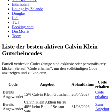
Intimissimi
Lounge by Zalando
Douglas
Lidl
TUI
Booking.com
DocMorris
Toom
Liste der besten aktiven Calvin Klein-
Gutscheincodes
Partiell verdeckte Codes (einige sind exklusiv oder personalisiert):
klicken Sie auf "Code erhalten", um den vollständigen Code
anzuzeigen und zu kopieren
Code
Code
Angebot
Ablaufdatum
erhalten
Bereits
Code
15% Calvin Klein Gutschein
26/04/2027
Angewendet
erhalten
Calvin Klein Aktion bis zu
Bereits
Zum
40% beim End of Season
31/08/2026
Angewendet
Angebot
Sale