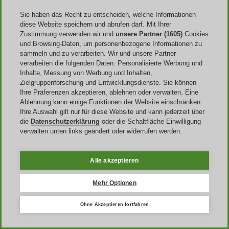
wurde im Jahre
1968
gegründet. Bis heute hat die Marke nichts von
Sie haben das Recht zu entscheiden, welche Informationen
ihrer Strahlkraft eingebüßt. Sie ist besonders durch den
diese Website speichern und abrufen darf. Mit Ihrer
Internetauftritt so populär wie eh und je. Das kann man am Umsatz
Zustimmung verwenden wir und
unsere Partner (1605)
Cookies
von etwa
3,8 Milliarden US Dollar
ablesen, den das Unternehmen
und Browsing-Daten, um personenbezogene Informationen zu
jedes Jahr erwirtschaftet. Rund um dem Globus sind übrigens mehr
sammeln und zu verarbeiten. Wir und unsere Partner
als
10.000 Mitarbeiter
angestellt.
verarbeiten die folgenden Daten: Personalisierte Werbung und
Wer sich mit ein paar schicken neuen Klamotten ausstaffieren
Inhalte, Messung von Werbung und Inhalten,
möchte, der ist die Modefirma genau richtig. Hier finden Sie Mode,
Zielgruppenforschung und Entwicklungsdienste. Sie können
die sich durch einen minimalistischen, aber dennoch optisch
Ihre Präferenzen akzeptieren, ablehnen oder verwalten. Eine
ansprechenden Stil auszeichnet. Entscheiden Sie sich gleich zu
Ablehnung kann einige Funktionen der Website einschränken.
Beginn, ob es etwas für
Ihn oder für Sie
sein soll. Anschließend
Ihre Auswahl gilt nur für diese Website und kann jederzeit über
können Sie sich die Kategorie aussuchen, wie etwa Hemden oder
die
Datenschutzerklärung
oder die Schaltfläche Einwilligung
Hosen. Dazu kommen natürlich auch noch
Accessoires und
verwalten unten links geändert oder widerrufen werden.
Schuhe
, ebenso wie Socken. Als eines der ikonischsten Produkte
aus dem Hause haben Sie natürlich auch eine besonders breite
Auswahl an
Unterwäsche
zur Verfügung.
Alle akzeptieren
Wo finde ich einen Calvin Klein
Mehr Optionen
Gutscheincode?
Ohne Akzeptieren fortfahren
Wenn Sie sich für die Produkte begeistern, müssen Sie sich natürlich