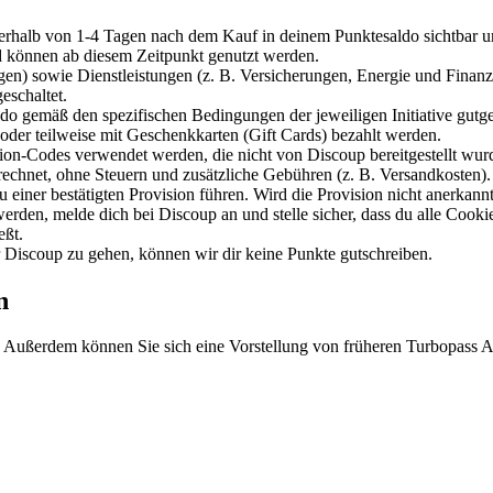
rhalb von 1-4 Tagen nach dem Kauf in deinem Punktesaldo sichtbar und
 können ab diesem Zeitpunkt genutzt werden.
en) sowie Dienstleistungen (z. B. Versicherungen, Energie und Finanze
eschaltet.
o gemäß den spezifischen Bedingungen der jeweiligen Initiative gutge
oder teilweise mit Geschenkkarten (Gift Cards) bezahlt werden.
on-Codes verwendet werden, die nicht von Discoup bereitgestellt wur
rechnet, ohne Steuern und zusätzliche Gebühren (z. B. Versandkosten).
iner bestätigten Provision führen. Wird die Provision nicht anerkann
erden, melde dich bei Discoup an und stelle sicher, dass du alle Cook
eßt.
 Discoup zu gehen, können wir dir keine Punkte gutschreiben.
n
. Außerdem können Sie sich eine Vorstellung von früheren Turbopass Ak