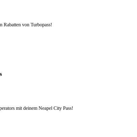
en Rabatten von Turbopass!
s
erators mit deinem Neapel City Pass!