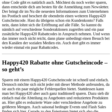
ohne Code gibt es natürlich auch. Möchtest du noch weiter sparen,
dann entscheide dich am besten für die Anmeldung zum Newsletter.
Der bringt dir im Nu die neuesten Informationen zum Unternehmen
ins Postfach und beschert dir obendrein einen weiteren Happy420
Gutscheincode. Hast du übrigens schon ein Kundenkonto? Falls
nein, dann lohnt sich die Eröffnung auf alle Fälle. So kannst du
nämlich auf verschiedene Sonderaktionen zugreifen und ein paar
zusätzliche Happy420 Rabattcodes in Anspruch nehmen. Und wenn
das immer noch nicht reicht, dann plane unbedingt einen Besuch bei
den Kanälen der sozialen Medien ein. Auch dort gibt es immer
wieder einmal ein paar Rabattcodes.
Happy420 Rabatte ohne Gutscheincode –
so geht’s
Sparen mit einem Happy420 Gutscheincode ist schnell und einfach.
Dennoch möchte sich nicht jeder mit dieser Methode anfreunden, da
sie auch ein paar mögliche Fehlerquellen bietet. Stattdessen kann
man bei Happy420 aber auch ganz traditionell sparen. Dazu sieh dir
einfach mal die Abteilung zu Angeboten und reduzierten Produkten
an. Hier gibt es reduzierte Ware oder verschiedene Angebote zu
größeren Mengen. Auch saisonal bedingte Events und Flash Sales
finden sich hier. Gerade zu den Feiertagen bietet sich also die