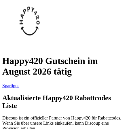
AliExpress
Kleidung und
Schuhe
Peek und
Cloppenburg
Haus und
Reifen.de
Garten
Happy420 Gutschein im
August 2026 tätig
Booking.com
Urlaub und
Transport
Spartipps
Aktualisierte Happy420 Rabattcodes
Pandora
Liste
Beauty und
Gesundheit
Douglas
Discoup ist ein offizieller Partner von Happy420 für Rabattcodes.
Wenn Sie über unsere Links einkaufen, kann Discoup eine
Provision erhalten.