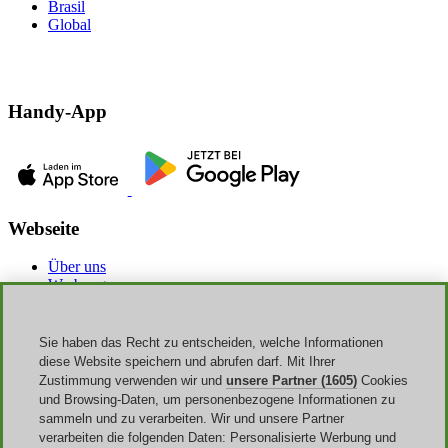
Brasil
Global
Handy-App
Webseite
Über uns
Werbung
Discoup Rewards
Kontakte
FAQ
Sie haben das Recht zu entscheiden, welche Informationen
AGB
diese Website speichern und abrufen darf. Mit Ihrer
Impressum
Zustimmung verwenden wir und
unsere Partner (1605)
Cookies
Transparenz
und Browsing-Daten, um personenbezogene Informationen zu
Discoup Team
sammeln und zu verarbeiten. Wir und unsere Partner
Nachrichte
verarbeiten die folgenden Daten: Personalisierte Werbung und
Alle Geschäfte