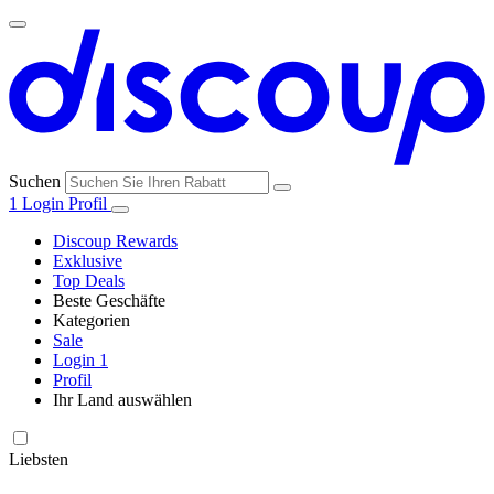
Suchen
1
Login
Profil
Discoup Rewards
Exklusive
Top Deals
Beste Geschäfte
Kategorien
Alle
Sale
Alle
Geschäfte
Amazon
Login
1
Kategorien
Profil
Ihr Land auswählen
United States
United Kingdom
Italia
France
España
Brasil
Global
SHEIN
Technologie
und
Liebsten
Elektronik