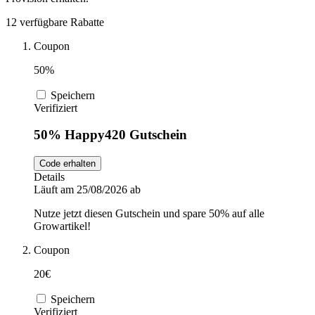
DocMorris
12 verfügbare Rabatte
Sport und
Fitness
Coupon
Intimissimi
50%
Speichern
Autos und
Verifiziert
Motorräder
Audible
50% Happy420 Gutschein
Sportstech
Code erhalten
Details
Läuft am 25/08/2026 ab
Oakley
Nutze jetzt diesen Gutschein und spare 50% auf alle
Growartikel!
Coupon
Guess
20€
Speichern
Verifiziert