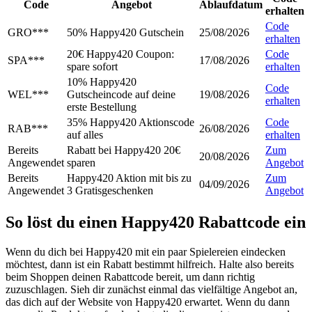
Code
Angebot
Ablaufdatum
erhalten
Code
GRO***
50% Happy420 Gutschein
25/08/2026
erhalten
20€ Happy420 Coupon:
Code
SPA***
17/08/2026
spare sofort
erhalten
10% Happy420
Code
WEL***
Gutscheincode auf deine
19/08/2026
erhalten
erste Bestellung
35% Happy420 Aktionscode
Code
RAB***
26/08/2026
auf alles
erhalten
Bereits
Rabatt bei Happy420 20€
Zum
20/08/2026
Angewendet
sparen
Angebot
Bereits
Happy420 Aktion mit bis zu
Zum
04/09/2026
Angewendet
3 Gratisgeschenken
Angebot
So löst du einen Happy420 Rabattcode ein
Wenn du dich bei Happy420 mit ein paar Spielereien eindecken
möchtest, dann ist ein Rabatt bestimmt hilfreich. Halte also bereits
beim Shoppen deinen Rabattcode bereit, um dann richtig
zuzuschlagen. Sieh dir zunächst einmal das vielfältige Angebot an,
das dich auf der Website von Happy420 erwartet. Wenn du dann