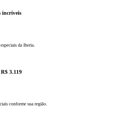
incríveis
especiais da Iberia.
 R$ 3.119
eciais conforme sua região.