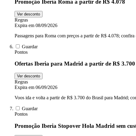
Promoção Iberia Roma a partir de R$ 4.078
Ver desconto
Regras
Expira em 08/09/2026
Passagens para Roma com preços a partir de R$ 4.078; confira da
Guardar
Pontos
Ofertas Iberia para Madrid a partir de R$ 3.700
Ver desconto
Regras
Expira em 06/09/2026
Voos ida e volta a partir de R$ 3.700 do Brasil para Madrid; con
Guardar
Pontos
Promoção Iberia Stopover Hola Madrid sem cust