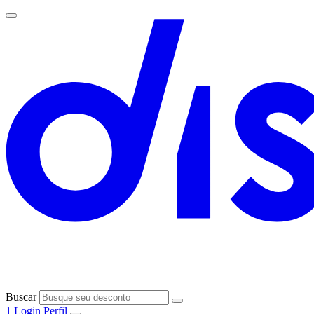
Buscar
1
Login
Perfil