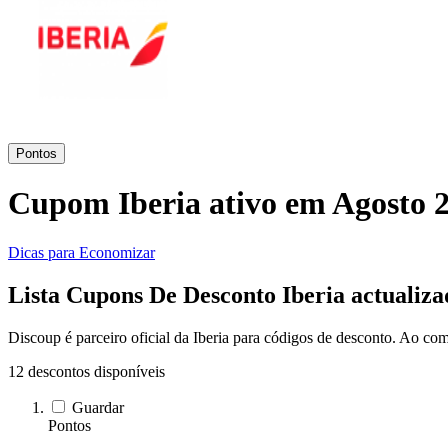
Pontos
Cupom Iberia ativo em Agosto 
Dicas para Economizar
Lista Cupons De Desconto Iberia actualiza
Discoup é parceiro oficial da Iberia para códigos de desconto. Ao co
12 descontos disponíveis
Guardar
Pontos