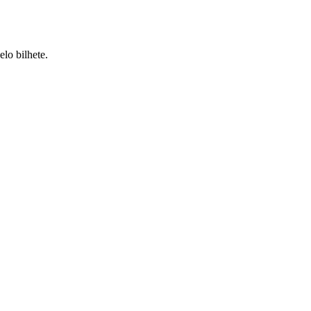
lo bilhete.