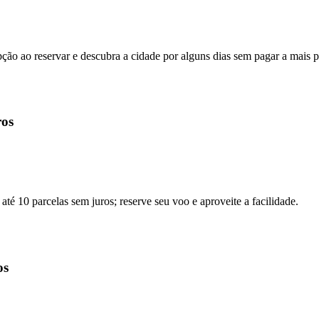
ão ao reservar e descubra a cidade por alguns dias sem pagar a mais pe
ros
é 10 parcelas sem juros; reserve seu voo e aproveite a facilidade.
os