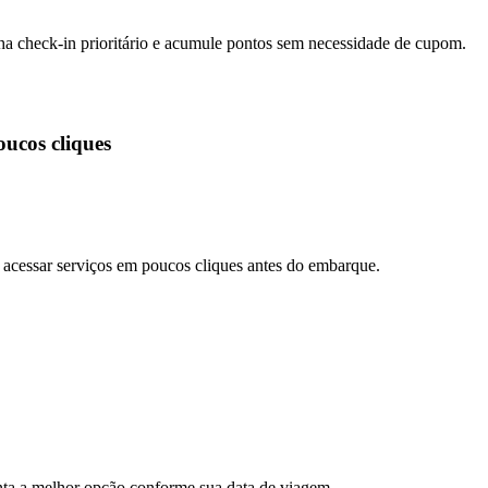
ha check-in prioritário e acumule pontos sem necessidade de cupom.
oucos cliques
 e acessar serviços em poucos cliques antes do embarque.
anta a melhor opção conforme sua data de viagem.