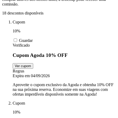
comissão.
18 descontos disponíveis
Automoveis e
Motos
MadeiraMadeira
Cupom
10%
Animais
Nike
Guardar
Verificado
Cupom Agoda 10% OFF
Insider
Lojas de
departamento
Ver cupom
Regras
LG
Expira em 04/09/2026
Aproveite o cupom exclusivo da Agoda e obtenha 10% OFF
na sua próxima reserva. Economize em suas viagens com
Electrolux
ofertas imperdíveis disponíveis somente na Agoda!
Cupom
10%