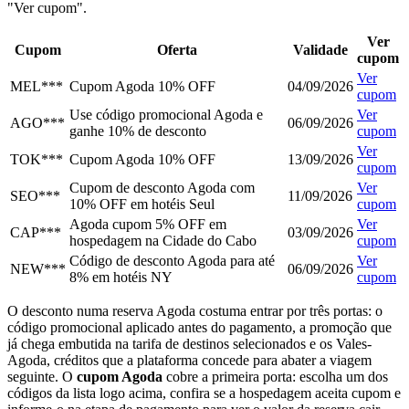
"Ver cupom".
Ver
Cupom
Oferta
Validade
cupom
Ver
MEL***
Cupom Agoda 10% OFF
04/09/2026
cupom
Use código promocional Agoda e
Ver
AGO***
06/09/2026
ganhe 10% de desconto
cupom
Ver
TOK***
Cupom Agoda 10% OFF
13/09/2026
cupom
Cupom de desconto Agoda com
Ver
SEO***
11/09/2026
10% OFF em hotéis Seul
cupom
Agoda cupom 5% OFF em
Ver
CAP***
03/09/2026
hospedagem na Cidade do Cabo
cupom
Código de desconto Agoda para até
Ver
NEW***
06/09/2026
8% em hotéis NY
cupom
O desconto numa reserva Agoda costuma entrar por três portas: o
código promocional aplicado antes do pagamento, a promoção que
já chega embutida na tarifa de destinos selecionados e os Vales-
Agoda, créditos que a plataforma concede para abater a viagem
seguinte. O
cupom Agoda
cobre a primeira porta: escolha um dos
códigos da lista logo acima, confira se a hospedagem aceita cupom e