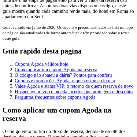
informe-o na etapa de pagamento para ver o valor da reserva cair
antes de confirmar. As outras duas vias dispensam código, e este
guia mostra quando cada caminho rende mais, do hotel em Roma ao
apartamento em Seul.
Guia revisado em julho de 2026. Os cupons e preços mostrados na lista no topo
da página são atualizados de forma automática e têm prioridade sobre o texto
deste guia.
Guia rápido desta página
Cupons Agoda válidos hoje
Como aplicar um cupom Agoda na reserva
O código não abateu a diária? Pontos para conferir
Cupons e promoções Agoda: o que costuma circular
Vales-Agoda e status VIP: o retorno de quem reserva de novo
Hospedagem, voo e moeda: acertos que protegem o desconto
Perguntas frequentes sobre cupons Agoda
Como aplicar um cupom Agoda na
reserva
O código entra no fim do fluxo de reserva, depois de escolhidos
destino, datas e quarto. O caminho completo fica assim: