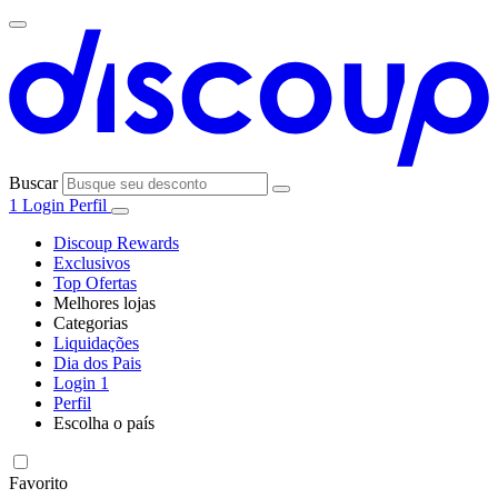
Buscar
1
Login
Perfil
Discoup Rewards
Exclusivos
Top Ofertas
Melhores lojas
Categorias
Todas as
Liquidações
Todas as
lojas
AliExpress
Dia dos Pais
categorias
Login
1
Eletrônica e
Perfil
Informática
Escolha o país
SHEIN
United
United
Italia
France
España
Deutschland
Global
States
Kingdom
Favorito
Moda