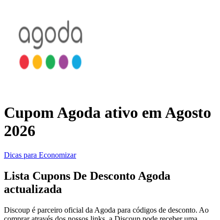
Temu
KaBuM!
Casa e Jardim
Casas Bahia
Viagens e
Transporte
Samsung
Cupom Agoda ativo em Agosto
2026
Saúde e
adidas
Beleza
Dicas para Economizar
Fast Shop
Lista Cupons De Desconto Agoda
Esportes e
actualizada
Fitness
Discoup é parceiro oficial da Agoda para códigos de desconto. Ao
Booking.com
comprar através dos nossos links, a Discoup pode receber uma