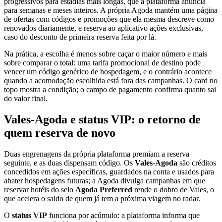
progressivos para estadias mais longas, que a plataforma anuncia
para semanas e meses inteiros. A própria Agoda mantém uma página
de ofertas com códigos e promoções que ela mesma descreve como
renovados diariamente, e reserva ao aplicativo ações exclusivas,
caso do desconto de primeira reserva feita por lá.
Na prática, a escolha é menos sobre caçar o maior número e mais
sobre comparar o total: uma tarifa promocional de destino pode
vencer um código genérico de hospedagem, e o contrário acontece
quando a acomodação escolhida está fora das campanhas. O card no
topo mostra a condição; o campo de pagamento confirma quanto sai
do valor final.
Vales-Agoda e status VIP: o retorno de
quem reserva de novo
Duas engrenagens da própria plataforma premiam a reserva
seguinte, e as duas dispensam código. Os
Vales-Agoda
são créditos
concedidos em ações específicas, guardados na conta e usados para
abater hospedagens futuras; a Agoda divulga campanhas em que
reservar hotéis do selo
Agoda Preferred
rende o dobro de Vales, o
que acelera o saldo de quem já tem a próxima viagem no radar.
O
status VIP
funciona por acúmulo: a plataforma informa que