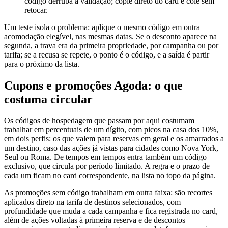
código derruba a validação; copie direto do card e cole sem
retocar.
Um teste isola o problema: aplique o mesmo código em outra
acomodação elegível, nas mesmas datas. Se o desconto aparece na
segunda, a trava era da primeira propriedade, por campanha ou por
tarifa; se a recusa se repete, o ponto é o código, e a saída é partir
para o próximo da lista.
Cupons e promoções Agoda: o que
costuma circular
Os códigos de hospedagem que passam por aqui costumam
trabalhar em percentuais de um dígito, com picos na casa dos 10%,
em dois perfis: os que valem para reservas em geral e os amarrados a
um destino, caso das ações já vistas para cidades como Nova York,
Seul ou Roma. De tempos em tempos entra também um código
exclusivo, que circula por período limitado. A regra e o prazo de
cada um ficam no card correspondente, na lista no topo da página.
As promoções sem código trabalham em outra faixa: são recortes
aplicados direto na tarifa de destinos selecionados, com
profundidade que muda a cada campanha e fica registrada no card,
além de ações voltadas à primeira reserva e de descontos