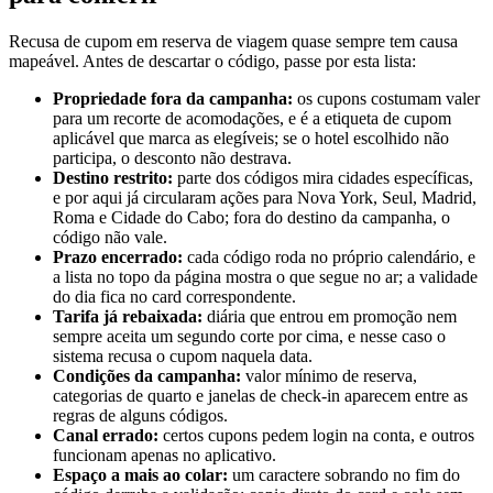
Recusa de cupom em reserva de viagem quase sempre tem causa
mapeável. Antes de descartar o código, passe por esta lista:
Propriedade fora da campanha:
os cupons costumam valer
para um recorte de acomodações, e é a etiqueta de cupom
aplicável que marca as elegíveis; se o hotel escolhido não
participa, o desconto não destrava.
Destino restrito:
parte dos códigos mira cidades específicas,
e por aqui já circularam ações para Nova York, Seul, Madrid,
Roma e Cidade do Cabo; fora do destino da campanha, o
código não vale.
Prazo encerrado:
cada código roda no próprio calendário, e
a lista no topo da página mostra o que segue no ar; a validade
do dia fica no card correspondente.
Tarifa já rebaixada:
diária que entrou em promoção nem
sempre aceita um segundo corte por cima, e nesse caso o
sistema recusa o cupom naquela data.
Condições da campanha:
valor mínimo de reserva,
categorias de quarto e janelas de check-in aparecem entre as
regras de alguns códigos.
Canal errado:
certos cupons pedem login na conta, e outros
funcionam apenas no aplicativo.
Espaço a mais ao colar:
um caractere sobrando no fim do