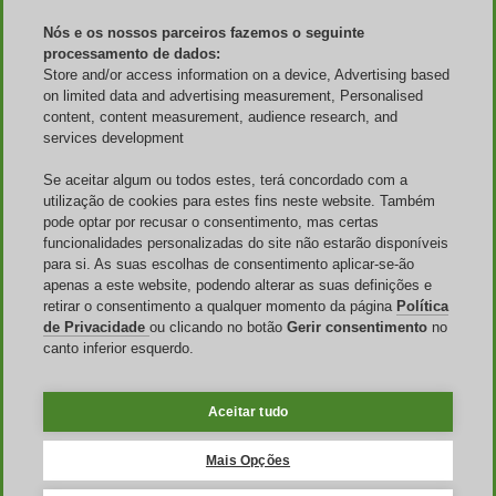
Quem somos
Nós e os nossos parceiros fazemos o seguinte
Publicidade
processamento de dados:
Discoup Rewards
Contatos
Store and/or access information on a device, Advertising based
Perguntas Frequentes
on limited data and advertising measurement, Personalised
Termos e Condições
content, content measurement, audience research, and
Aviso legal
services development
Transparência
Equipe Discoup
Se aceitar algum ou todos estes, terá concordado com a
Últimas notícias
utilização de cookies para estes fins neste website. Também
Todas as lojas
pode optar por recusar o consentimento, mas certas
Todas as categorias
funcionalidades personalizadas do site não estarão disponíveis
Guia de descontos
para si. As suas escolhas de consentimento aplicar-se-ão
apenas a este website, podendo alterar as suas definições e
Eventos
retirar o consentimento a qualquer momento da página
Política
de Privacidade
ou clicando no botão
Gerir consentimento
no
Dia dos Pais
canto inferior esquerdo.
Liquidações
Semana do Brasil
Dia do Cliente
Aceitar tudo
O Discoup è gestionado pelo TIKATO ©2013-2026. Todos os
direitos são reservados. P.IVA 03836750244 |
Política de
Mais Opções
privacidade
-
Política de Cookies
-
Gerenciar Cookies