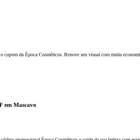
 o cupom da Época Cosméticos. Renove seu visual com muita economia 
FF em Mascavo
código promocional Época Cosméticos e cuide da sua beleza com eco