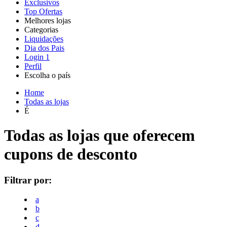
Exclusivos
Top Ofertas
Melhores lojas
Categorias
Todas as
Liquidações
Todas as
lojas
AliExpress
Dia dos Pais
categorias
Login
1
Eletrônica e
Perfil
Informática
Escolha o país
SHEIN
United
United
Italia
France
España
Deutschland
Global
Home
States
Kingdom
Todas as lojas
Moda
É
Temu
Todas as lojas que oferecem
cupons de desconto
KaBuM!
Casa e Jardim
Filtrar por:
Casas Bahia
Viagens e
a
Transporte
b
c
Samsung
d