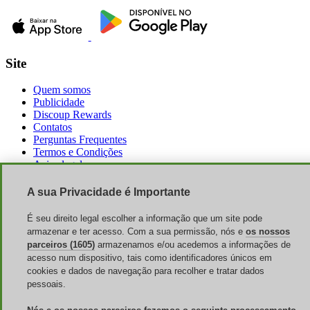
Site
Quem somos
Publicidade
Discoup Rewards
Contatos
Perguntas Frequentes
Termos e Condições
Aviso legal
Transparência
Equipe Discoup
A sua Privacidade é Importante
Últimas notícias
Todas as lojas
É seu direito legal escolher a informação que um site pode
Todas as categorias
armazenar e ter acesso. Com a sua permissão, nós e
os nossos
Guia de descontos
parceiros (1605)
armazenamos e/ou acedemos a informações de
acesso num dispositivo, tais como identificadores únicos em
Eventos
cookies e dados de navegação para recolher e tratar dados
pessoais.
Dia dos Pais
Liquidações