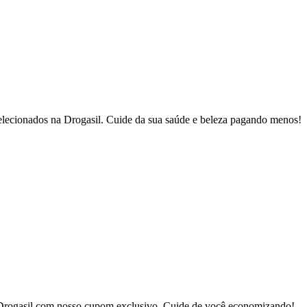
ecionados na Drogasil. Cuide da sua saúde e beleza pagando menos!
 Drogasil com nosso cupom exclusivo. Cuide de você economizando!