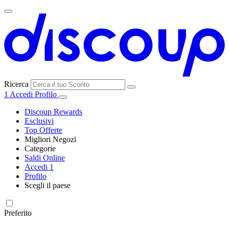
Ricerca
1
Accedi
Profilo
Discoup Rewards
Esclusivi
Top Offerte
Migliori Negozi
Categorie
Tutti i
Saldi Online
Tutte le
negozi
SHEIN
Accedi
1
categorie
Profilo
Elettronica e
Scegli il paese
Informatica
United
United
France
España
Deutschland
Brasil
Global
MediaWorld
States
Kingdom
Preferito