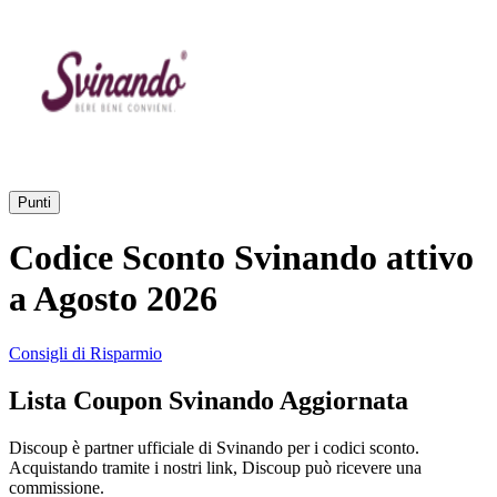
AliExpress
Abbigliamento
e Accessori
eBay
Casa e
Amazon
Giardino
Punti
YOOX
Codice Sconto Svinando attivo
Vacanze e
Hotel
a Agosto 2026
ITA Airways
Consigli di Risparmio
Cosmetici e
Lista Coupon Svinando Aggiornata
Profumi
Samsung
Discoup è partner ufficiale di Svinando per i codici sconto.
Acquistando tramite i nostri link, Discoup può ricevere una
Trasporti
Fineco
commissione.