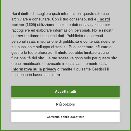
cornice perfetta.
Hai il diritto di scegliere quali informazioni questo sito può
Sconti e Codici Svinando: Un mondo di
archiviare e consultare. Con il tuo consenso, noi e
i nostri
partner (1605)
utilizziamo cookie e dati di navigazione per
risparmio
raccogliere ed elaborare informazioni personali. Noi e i nostri
partner trattiamo i seguenti dati: Pubblicità e contenuti
Svinando punta a offrire alla propria clientela il massimo della
personalizzati, misurazione di pubblicità e contenuti, ricerche
qualità congiunta a numerose offerte. Sul portale, è possibile
sul pubblico e sviluppo di servizi. Puoi accettare, rifiutare o
acquistare vini di ottima qualità con offerte Svinando che possono
gestire le tue preferenze. Il rifiuto potrebbe limitare alcune
arrivare fino al 50% del prezzo di listino. Tali offerte sono attive
funzionalità del sito. Le tue scelte valgono solo per questo sito
anche sulle bottiglie più prestigiose. Svinando vanta uno staff
e puoi modificarle o revocarle in qualsiasi momento dalla
composto da numerosi
sommelier
, che selezionano soltanto i vini
Informativa sulla privacy
o tramite il pulsante Gestisci il
migliori, orientando l'utente verso scelte mirate.
consenso in basso a sinistra.
L'e-commerce è in grado di proporre costantemente Svinando
offerte sulle bottiglie
grazie all'eliminazione di una serie di passaggi
Accetta tutti
di compravendita. Acquistando direttamente dai produttori ed
elidendo gli step intermedi, è possibile risparmiare sul prezzo.
L'utente potrà usufruire di diversi vantaggi, sfruttando i coupon
Più opzioni
Svinando.
Continua senza accettare
Per rimanere sempre aggiornato sulle novità e sulle promozioni in
corso, iscriviti alla Svinando
newsletter
. Attraverso le e-mail
periodiche, verrai messo al corrente dell'ultimo codice sconto