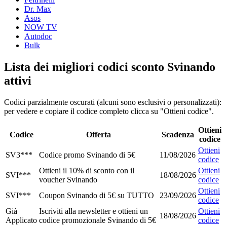
Dr. Max
Asos
NOW TV
Autodoc
Bulk
Lista dei migliori codici sconto Svinando
attivi
Codici parzialmente oscurati (alcuni sono esclusivi o personalizzati):
per vedere e copiare il codice completo clicca su "Ottieni codice".
Ottieni
Codice
Offerta
Scadenza
codice
Ottieni
SV3***
Codice promo Svinando di 5€
11/08/2026
codice
Ottieni il 10% di sconto con il
Ottieni
SVI***
18/08/2026
voucher Svinando
codice
Ottieni
SVI***
Coupon Svinando di 5€ su TUTTO
23/09/2026
codice
Già
Iscriviti alla newsletter e ottieni un
Ottieni
18/08/2026
Applicato
codice promozionale Svinando di 5€
codice