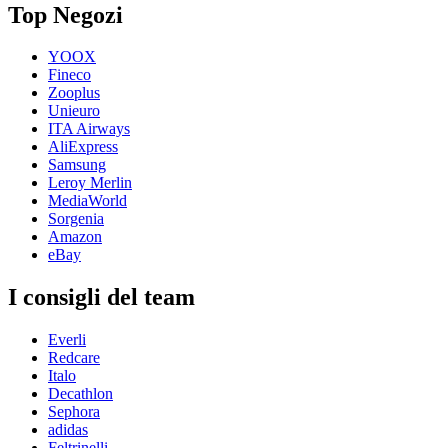
Top Negozi
YOOX
Fineco
Zooplus
Unieuro
ITA Airways
AliExpress
Samsung
Leroy Merlin
MediaWorld
Sorgenia
Amazon
eBay
I consigli del team
Everli
Redcare
Italo
Decathlon
Sephora
adidas
Feltrinelli