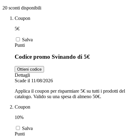
20 sconti disponibili
Zooplus
Coupon
Auto e Moto
5€
Alpitour
Salva
Punti
Salute e
Farmacia
Codice promo Svinando di 5€
Privé by
Ottieni codice
Zalando
Scarpe
Dettagli
Scade il 11/08/2026
Applica il coupon per risparmiare 5€ su tutti i prodotti del
adidas
catalogo. Valido su una spesa di almeno 50€.
Coupon
Unieuro
10%
Salva
Punti