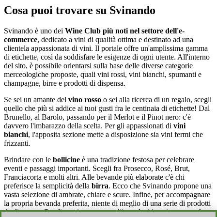
Cosa puoi trovare su Svinando
Svinando è uno dei
Wine Club più noti nel settore dell'e-
commerce
, dedicato a vini di qualità ottima e destinato ad una
clientela appassionata di vini. Il portale offre un'amplissima gamma
di etichette, così da soddisfare le esigenze di ogni utente. All'interno
del sito, è possibile orientarsi sulla base delle diverse categorie
merceologiche proposte, quali vini rossi, vini bianchi, spumanti e
champagne, birre e prodotti di dispensa.
Se sei un amante del
vino rosso
o sei alla ricerca di un regalo, scegli
quello che più si addice ai tuoi gusti fra le centinaia di etichette! Dal
Brunello, al Barolo, passando per il Merlot e il Pinot nero: c'è
davvero l'imbarazzo della scelta. Per gli appassionati di
vini
bianchi
, l'apposita sezione mette a disposizione sia vini fermi che
frizzanti.
Brindare con le
bollicine
è una tradizione festosa per celebrare
eventi e passaggi importanti. Scegli fra Prosecco, Rosé, Brut,
Franciacorta e molti altri. Alle bevande più elaborate c'è chi
preferisce la semplicità della
birra
. Ecco che Svinando propone una
vasta selezione di ambrate, chiare e scure. Infine, per accompagnare
la propria bevanda preferita, niente di meglio di una serie di prodotti
da dispensa. Condimenti, conserve, olii e golosità varie saranno la