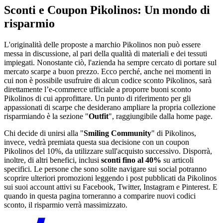
Sconti e Coupon Pikolinos: Un mondo di
risparmio
L'originalità delle proposte a marchio Pikolinos non può essere
messa in discussione, al pari della qualità di materiali e dei tessuti
impiegati. Nonostante ciò, l'azienda ha sempre cercato di portare sul
mercato scarpe a buon prezzo. Ecco perché, anche nei momenti in
cui non è possibile usufruire di alcun codice sconto Pikolinos, sarà
direttamente l’e-commerce ufficiale a proporre buoni sconto
Pikolinos di cui approfittare. Un punto di riferimento per gli
appassionati di scarpe che desiderano ampliare la propria collezione
risparmiando è la sezione "
Outfit
", raggiungibile dalla home page.
Chi decide di unirsi alla "
Smiling Community
" di Pikolinos,
invece, vedrà premiata questa sua decisione con un coupon
Pikolinos del 10%, da utilizzare sull'acquisto successivo. Disporrà,
inoltre, di altri benefici, inclusi
sconti fino al 40%
su articoli
specifici. Le persone che sono solite navigare sui social potranno
scoprire ulteriori promozioni leggendo i post pubblicati da Pikolinos
sui suoi account attivi su Facebook, Twitter, Instagram e Pinterest. E
quando in questa pagina torneranno a comparire nuovi codici
sconto, il risparmio verrà massimizzato.