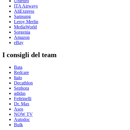
Unieuro
ITA Airways
AliExpress
Samsung
Leroy Merlin
MediaWorld
Sorgenia
Amazon
eBay
I consigli del team
Bata
Redcare
Italo
Decathlon
Sephora
adidas
Feltrinelli
Dr. Max
Asos
NOW TV
Autodoc
Bulk