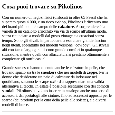
Cosa puoi trovare su Pikolinos
Con un numero di negozi fisici (dislocati in oltre 65 Paesi) che ha
superato quota 4.000, e un ricco e-shop, Pikolinos è divenuto uno
dei brand più noti nel campo delle
calzature
. A sorprendere è la
varietà di un catalogo arricchito via via di scarpe all'ultima moda,
senza rinunciare a modelli dal gusto vintage e a creazioni senza
tempo. Sono gli stivali, in particolare, a esercitare grande fascino
negli utenti, soprattutto nei modelli versione "cowboy". Gli
stivali
alti con tacco largo garantiscono grande comfort in qualunque
situazione, mentre quelli con allacciatura si prestano ottimamente a
completare gli outfit casual.
Grande successo hanno ottenuto anche le calzature in pelle, che
trovano spazio sia tra le
sneakers
che nei modelli di
zeppe
. Per le
donne che desiderano un paio di calzature da indossare nel
quotidiano, saranno le scarpe oxford a rappresentare una valida
alternativa ai tacchi. In estate è possibile sostituirle con dei comodi
sandali
. Pikolinos ha voluto inserire in catalogo anche una serie di
accessori, dai portafogli alle cinture, fino ad accessori appositi per le
scarpe (dai prodotti per la cura della pelle alle solette), e a diversi
modelli di borse.