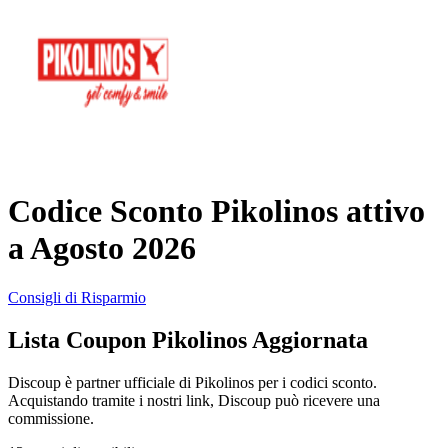
AliExpress
Abbigliamento
e Accessori
eBay
Casa e
Amazon
Giardino
Codice Sconto Pikolinos attivo
YOOX
a Agosto 2026
Vacanze e
Hotel
Consigli di Risparmio
ITA Airways
Lista Coupon Pikolinos Aggiornata
Cosmetici e
Profumi
Samsung
Discoup è partner ufficiale di Pikolinos per i codici sconto.
Acquistando tramite i nostri link, Discoup può ricevere una
commissione.
Trasporti
Fineco