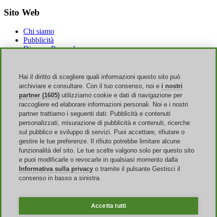
Sito Web
Chi siamo
Pubblicità
Discoup Rewards
Contatti
FAQ
T&C
Hai il diritto di scegliere quali informazioni questo sito può
Informazioni legali
archiviare e consultare. Con il tuo consenso, noi e
i nostri
Trasparenza
partner (1605)
utilizziamo cookie e dati di navigazione per
Team Discoup
raccogliere ed elaborare informazioni personali. Noi e i nostri
News
partner trattiamo i seguenti dati: Pubblicità e contenuti
Tutti i negozi
personalizzati, misurazione di pubblicità e contenuti, ricerche
Tutte le categorie
sul pubblico e sviluppo di servizi. Puoi accettare, rifiutare o
Guida agli sconti
gestire le tue preferenze. Il rifiuto potrebbe limitare alcune
funzionalità del sito. Le tue scelte valgono solo per questo sito
Eventi
e puoi modificarle o revocarle in qualsiasi momento dalla
Informativa sulla privacy
o tramite il pulsante Gestisci il
Saldi Online
consenso in basso a sinistra.
Back to School
Amazon Prime Day
Halloween
Accetta tutti
Discoup ® è gestito da TIKATO ©2013-2026. Tutti i diritti sono