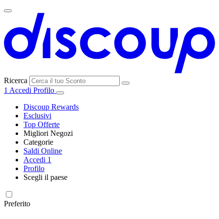
Ricerca
1
Accedi
Profilo
Discoup Rewards
Esclusivi
Top Offerte
Migliori Negozi
Categorie
Tutti i
Saldi Online
Tutte le
negozi
SHEIN
Accedi
1
categorie
Profilo
Elettronica e
Scegli il paese
Informatica
United
United
France
España
Deutschland
Brasil
Global
MediaWorld
States
Kingdom
Preferito