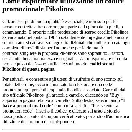
Come risparmiare utilizzando un codice
promozionale Pikolinos
Calzare scarpe di buona qualità è essenziale, e non solo per le
persone costrette a trascorrere gran parte della giornata in piedi, o
camminando. E proprio nella produzione di scarpe eccelle Pikolinos,
azienda nata nel lontano 1984 costantemente impegnata nel lanciare
sul mercato, sia attraverso negozi tradizionali che online, un catalogo
completo di modelli sia per l'uomo che per la donna. A
contraddistinguere la proposta Pikolinos sono soprattutto 3 fattori,
ossia autenticità, naturalezza e originalità. A far risparmiare chi opta
per l'acquisto dall’e-shop ufficiale sarà uno dei
codici sconti
Pikolinos di questa pagina
.
Per attivarli, e consentire agli utenti di usufruire di uno sconto sul
totale dell'ordine, occorre innanzitutto selezionare una delle
promozioni qui presenti, copiando il codice associato. Caricati, dal
sito ufficiale Pikolinos, gli articoli a carrello, cliccando su "Buy"
apparirà la pagina relativa al carrello. Sulla destra, selezionando "
I
have a promotional code
" comparirà la scritta "Please enter a
promotion code". Inserito il codice, e cliccato sul tasto a sfondo
rosso posto accanto, il coupon verrà attivato, portando all'automatica
riduzione dell'importo da corrispondere.