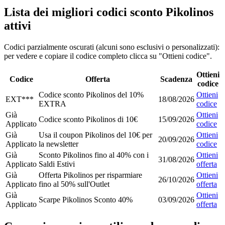
Lista dei migliori codici sconto Pikolinos
attivi
Codici parzialmente oscurati (alcuni sono esclusivi o personalizzati):
per vedere e copiare il codice completo clicca su "Ottieni codice".
Ottieni
Codice
Offerta
Scadenza
codice
Codice sconto Pikolinos del 10%
Ottieni
EXT***
18/08/2026
EXTRA
codice
Già
Ottieni
Codice sconto Pikolinos di 10€
15/09/2026
Applicato
codice
Già
Usa il coupon Pikolinos del 10€ per
Ottieni
20/09/2026
Applicato
la newsletter
codice
Già
Sconto Pikolinos fino al 40% con i
Ottieni
31/08/2026
Applicato
Saldi Estivi
offerta
Già
Offerta Pikolinos per risparmiare
Ottieni
26/10/2026
Applicato
fino al 50% sull'Outlet
offerta
Già
Ottieni
Scarpe Pikolinos Sconto 40%
03/09/2026
Applicato
offerta