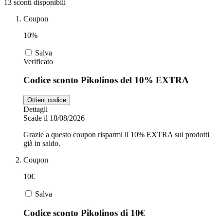
13 sconti disponibili
Coupon
Zooplus
Auto e Moto
10%
Salva
Verificato
Alpitour
Salute e
Codice sconto Pikolinos del 10% EXTRA
Farmacia
Ottieni codice
Privé by
Dettagli
Zalando
Scarpe
Scade il 18/08/2026
Grazie a questo coupon risparmi il 10% EXTRA sui prodotti
già in saldo.
adidas
Coupon
10€
Unieuro
Salva
Codice sconto Pikolinos di 10€