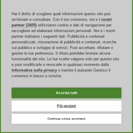
United States
United Kingdom
France
Hai il diritto di scegliere quali informazioni questo sito può
España
archiviare e consultare. Con il tuo consenso, noi e
i nostri
Deutschland
partner (1605)
utilizziamo cookie e dati di navigazione per
Brasil
raccogliere ed elaborare informazioni personali. Noi e i nostri
Global
partner trattiamo i seguenti dati: Pubblicità e contenuti
personalizzati, misurazione di pubblicità e contenuti, ricerche
sul pubblico e sviluppo di servizi. Puoi accettare, rifiutare o
gestire le tue preferenze. Il rifiuto potrebbe limitare alcune
funzionalità del sito. Le tue scelte valgono solo per questo sito
Mobile App
e puoi modificarle o revocarle in qualsiasi momento dalla
Informativa sulla privacy
o tramite il pulsante Gestisci il
consenso in basso a sinistra.
Accetta tutti
Sito Web
Chi siamo
Più opzioni
Pubblicità
Discoup Rewards
Continua senza accettare
Contatti
FAQ