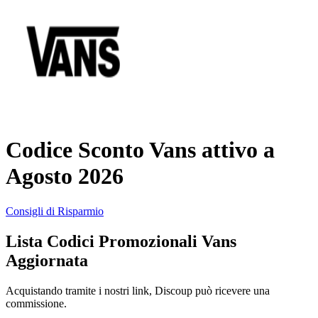
AliExpress
Abbigliamento
e Accessori
eBay
Casa e
Amazon
Giardino
Codice Sconto Vans attivo a
YOOX
Agosto 2026
Vacanze e
Hotel
Consigli di Risparmio
ITA Airways
Lista Codici Promozionali Vans
Cosmetici e
Aggiornata
Profumi
Samsung
Acquistando tramite i nostri link, Discoup può ricevere una
commissione.
Trasporti
Fineco