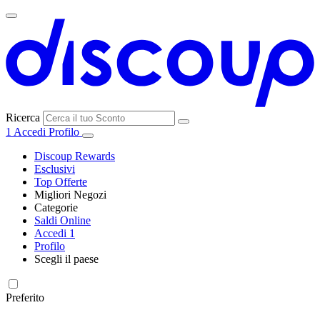
Ricerca
1
Accedi
Profilo
Discoup Rewards
Esclusivi
Top Offerte
Migliori Negozi
Categorie
Tutti i
Saldi Online
Tutte le
negozi
SHEIN
Accedi
1
categorie
Profilo
Elettronica e
Scegli il paese
Informatica
United
United
France
España
Deutschland
Brasil
Global
MediaWorld
States
Kingdom
Preferito