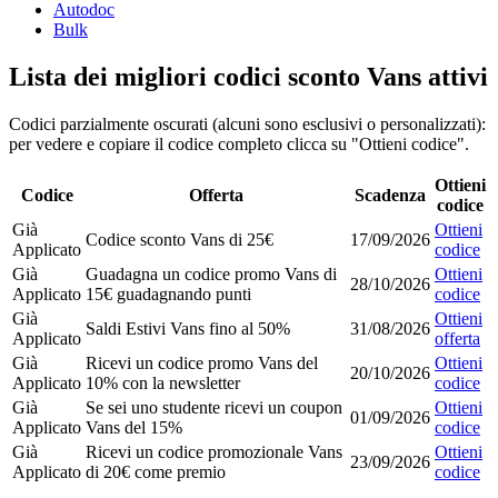
Autodoc
Bulk
Lista dei migliori codici sconto Vans attivi
Codici parzialmente oscurati (alcuni sono esclusivi o personalizzati):
per vedere e copiare il codice completo clicca su "Ottieni codice".
Ottieni
Codice
Offerta
Scadenza
codice
Già
Ottieni
Codice sconto Vans di 25€
17/09/2026
Applicato
codice
Già
Guadagna un codice promo Vans di
Ottieni
28/10/2026
Applicato
15€ guadagnando punti
codice
Già
Ottieni
Saldi Estivi Vans fino al 50%
31/08/2026
Applicato
offerta
Già
Ricevi un codice promo Vans del
Ottieni
20/10/2026
Applicato
10% con la newsletter
codice
Già
Se sei uno studente ricevi un coupon
Ottieni
01/09/2026
Applicato
Vans del 15%
codice
Già
Ricevi un codice promozionale Vans
Ottieni
23/09/2026
Applicato
di 20€ come premio
codice