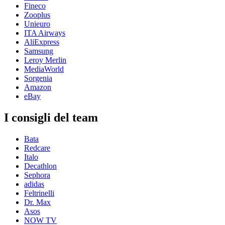
Fineco
Zooplus
Unieuro
ITA Airways
AliExpress
Samsung
Leroy Merlin
MediaWorld
Sorgenia
Amazon
eBay
I consigli del team
Bata
Redcare
Italo
Decathlon
Sephora
adidas
Feltrinelli
Dr. Max
Asos
NOW TV