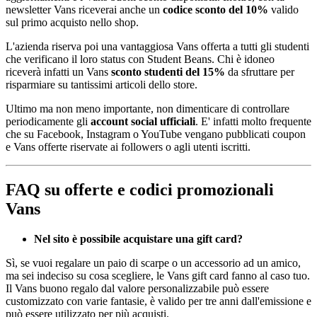
newsletter Vans riceverai anche un
codice sconto del 10%
valido
sul primo acquisto nello shop.
L'azienda riserva poi una vantaggiosa Vans offerta a tutti gli studenti
che verificano il loro status con Student Beans. Chi è idoneo
riceverà infatti un Vans
sconto studenti del 15%
da sfruttare per
risparmiare su tantissimi articoli dello store.
Ultimo ma non meno importante, non dimenticare di controllare
periodicamente gli
account social ufficiali
. E' infatti molto frequente
che su Facebook, Instagram o YouTube vengano pubblicati coupon
e Vans offerte riservate ai followers o agli utenti iscritti.
FAQ su offerte e codici promozionali
Vans
Nel sito è possibile acquistare una gift card?
Sì, se vuoi regalare un paio di scarpe o un accessorio ad un amico,
ma sei indeciso su cosa scegliere, le Vans gift card fanno al caso tuo.
Il Vans buono regalo dal valore personalizzabile può essere
customizzato con varie fantasie, è valido per tre anni dall'emissione e
può essere utilizzato per più acquisti.