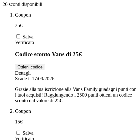
26 sconti disponibili
Coupon
Zooplus
Auto e Moto
25€
Salva
Alpitour
Verificato
Salute e
Codice sconto Vans di 25€
Farmacia
Privé by
Ottieni codice
Zalando
Dettagli
Scarpe
Scade il 17/09/2026
Grazie alla tua iscrizione alla Vans Family guadagni punti con
adidas
i tuoi acquisti! Raggiungendo i 2500 punti ottieni un codice
sconto dal valore di 25€.
Coupon
Unieuro
15€
Salva
Verificato