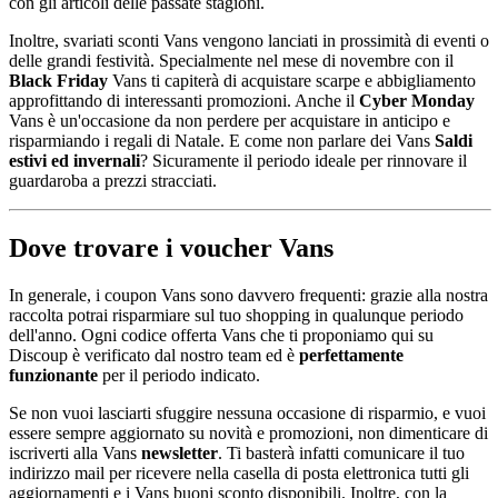
con gli articoli delle passate stagioni.
Inoltre, svariati sconti Vans vengono lanciati in prossimità di eventi o
delle grandi festività. Specialmente nel mese di novembre con il
Black Friday
Vans ti capiterà di acquistare scarpe e abbigliamento
approfittando di interessanti promozioni. Anche il
Cyber Monday
Vans è un'occasione da non perdere per acquistare in anticipo e
risparmiando i regali di Natale. E come non parlare dei Vans
Saldi
estivi ed invernali
? Sicuramente il periodo ideale per rinnovare il
guardaroba a prezzi stracciati.
Dove trovare i voucher Vans
In generale, i coupon Vans sono davvero frequenti: grazie alla nostra
raccolta potrai risparmiare sul tuo shopping in qualunque periodo
dell'anno. Ogni codice offerta Vans che ti proponiamo qui su
Discoup è verificato dal nostro team ed è
perfettamente
funzionante
per il periodo indicato.
Se non vuoi lasciarti sfuggire nessuna occasione di risparmio, e vuoi
essere sempre aggiornato su novità e promozioni, non dimenticare di
iscriverti alla Vans
newsletter
. Ti basterà infatti comunicare il tuo
indirizzo mail per ricevere nella casella di posta elettronica tutti gli
aggiornamenti e i Vans buoni sconto disponibili. Inoltre, con la