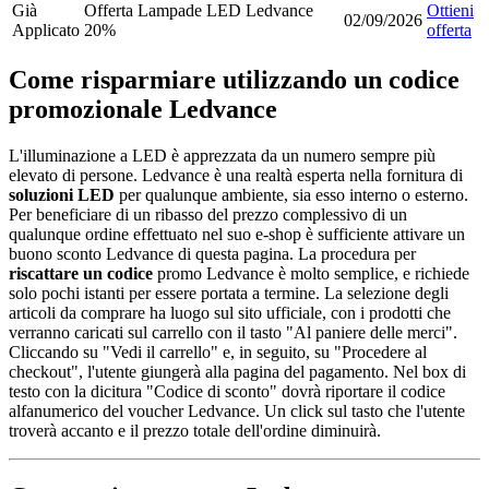
Già
Offerta Lampade LED Ledvance
Ottieni
02/09/2026
Applicato
20%
offerta
Come risparmiare utilizzando un codice
promozionale Ledvance
L'illuminazione a LED è apprezzata da un numero sempre più
elevato di persone. Ledvance è una realtà esperta nella fornitura di
soluzioni LED
per qualunque ambiente, sia esso interno o esterno.
Per beneficiare di un ribasso del prezzo complessivo di un
qualunque ordine effettuato nel suo e-shop è sufficiente attivare un
buono sconto Ledvance di questa pagina. La procedura per
riscattare un codice
promo Ledvance è molto semplice, e richiede
solo pochi istanti per essere portata a termine. La selezione degli
articoli da comprare ha luogo sul sito ufficiale, con i prodotti che
verranno caricati sul carrello con il tasto "Al paniere delle merci".
Cliccando su "Vedi il carrello" e, in seguito, su "Procedere al
checkout", l'utente giungerà alla pagina del pagamento. Nel box di
testo con la dicitura "Codice di sconto" dovrà riportare il codice
alfanumerico del voucher Ledvance. Un click sul tasto che l'utente
troverà accanto e il prezzo totale dell'ordine diminuirà.