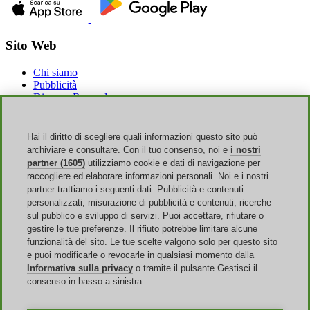
Sito Web
Chi siamo
Pubblicità
Discoup Rewards
Contatti
FAQ
T&C
Hai il diritto di scegliere quali informazioni questo sito può
Informazioni legali
archiviare e consultare. Con il tuo consenso, noi e
i nostri
Trasparenza
partner (1605)
utilizziamo cookie e dati di navigazione per
Team Discoup
raccogliere ed elaborare informazioni personali. Noi e i nostri
News
partner trattiamo i seguenti dati: Pubblicità e contenuti
Tutti i negozi
personalizzati, misurazione di pubblicità e contenuti, ricerche
Tutte le categorie
sul pubblico e sviluppo di servizi. Puoi accettare, rifiutare o
Guida agli sconti
gestire le tue preferenze. Il rifiuto potrebbe limitare alcune
funzionalità del sito. Le tue scelte valgono solo per questo sito
Eventi
e puoi modificarle o revocarle in qualsiasi momento dalla
Informativa sulla privacy
o tramite il pulsante Gestisci il
Saldi Online
consenso in basso a sinistra.
Back to School
Amazon Prime Day