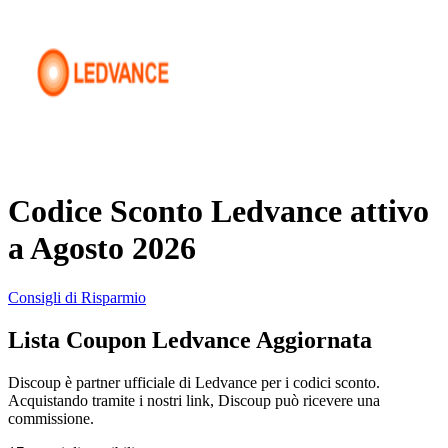
AliExpress
Abbigliamento
e Accessori
eBay
Casa e
Amazon
Giardino
Codice Sconto Ledvance attivo
YOOX
a Agosto 2026
Vacanze e
Hotel
Consigli di Risparmio
ITA Airways
Lista Coupon Ledvance Aggiornata
Cosmetici e
Profumi
Samsung
Discoup è partner ufficiale di Ledvance per i codici sconto.
Acquistando tramite i nostri link, Discoup può ricevere una
commissione.
Trasporti
Fineco