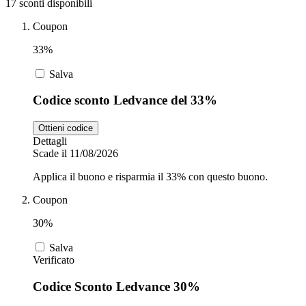
17 sconti disponibili
Coupon
Zooplus
Auto e Moto
33%
Salva
Alpitour
Codice sconto Ledvance del 33%
Salute e
Farmacia
Ottieni codice
Dettagli
Privé by
Scade il 11/08/2026
Zalando
Scarpe
Applica il buono e risparmia il 33% con questo buono.
Coupon
adidas
30%
Salva
Unieuro
Verificato
Codice Sconto Ledvance 30%