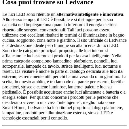
Cosa puoi trovare su Ledvance
Le luci LED sono ritenute un'
alternativa
intelligente e innovativa
.
Allo stesso tempo, il LED è flessibile e si distingue per la sua
capacità nell'impiegare una quantità inferiore di energia elettrica
rispetto alle sorgenti convenzionali. Tali luci possono essere
utilizzate con eccellenti risultati in termini di illuminazione in bagno,
cucina, soggiorno, zona notte e giardino. Il sito ufficiale di Ledvance
è la destinazione ideale per chiunque sia alla ricerca di luci LED.
Sono tre le categorie principali proposte; alle luci interne si
affiancano le luci esterne e i prodotti per la casa intelligente. Nella
prima categoria compaiono lampadine, plafoniere, pannelli, luci
sottopensile, lampade da tavolo, strisce intelligenti, luci notturne e
faretti. Da visitare è anche la parte di catalogo dedicata alle
luci da
esterno
, estremamente utili per chi ha una veranda o un giardino. La
scelta, in questo ambito, è tra lampade da parete per esterni, faretti e
proiettori, strisce e catene luminose, lanterne, paletti e luci su
piedistallo. È possibile acquistare anche luci alimentate a batteria o a
energia solare. Per quanto concerne i prodotti per le persone che
desiderano vivere in una casa "intelligente", meglio nota come
Smart Home, Ledvance ha inserito nel proprio catalogo plafoniere,
lampadine, prodotti per l'illuminazione esterna, strisce LED e
tecnologie essenziali per il controllo.