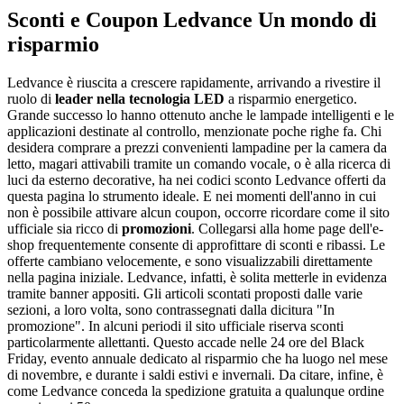
Sconti e Coupon Ledvance Un mondo di
risparmio
Ledvance è riuscita a crescere rapidamente, arrivando a rivestire il
ruolo di
leader nella tecnologia LED
a risparmio energetico.
Grande successo lo hanno ottenuto anche le lampade intelligenti e le
applicazioni destinate al controllo, menzionate poche righe fa. Chi
desidera comprare a prezzi convenienti lampadine per la camera da
letto, magari attivabili tramite un comando vocale, o è alla ricerca di
luci da esterno decorative, ha nei codici sconto Ledvance offerti da
questa pagina lo strumento ideale. E nei momenti dell'anno in cui
non è possibile attivare alcun coupon, occorre ricordare come il sito
ufficiale sia ricco di
promozioni
. Collegarsi alla home page dell'e-
shop frequentemente consente di approfittare di sconti e ribassi. Le
offerte cambiano velocemente, e sono visualizzabili direttamente
nella pagina iniziale. Ledvance, infatti, è solita metterle in evidenza
tramite banner appositi. Gli articoli scontati proposti dalle varie
sezioni, a loro volta, sono contrassegnati dalla dicitura "In
promozione". In alcuni periodi il sito ufficiale riserva sconti
particolarmente allettanti. Questo accade nelle 24 ore del Black
Friday, evento annuale dedicato al risparmio che ha luogo nel mese
di novembre, e durante i saldi estivi e invernali. Da citare, infine, è
come Ledvance conceda la spedizione gratuita a qualunque ordine