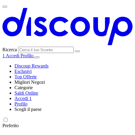
Ricerca
1
Accedi
Profilo
Discoup Rewards
Esclusivi
Top Offerte
Migliori Negozi
Categorie
Tutti i
Saldi Online
Tutte le
negozi
SHEIN
Accedi
1
categorie
Profilo
Elettronica e
Scegli il paese
Informatica
United
United
France
España
Deutschland
Brasil
Global
MediaWorld
States
Kingdom
Preferito