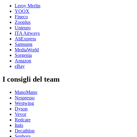
Leroy Merlin
YOOX
Fineco
Zooplus
Unieuro
ITA Airways
AliExpress
Samsung
MediaWorld
Sorgenia
Amazon
eBay
I consigli del team
ManoMano
Nespresso
Westwing
Dyson
Vevor
Redcare
Italo
Decathlon
Sephora