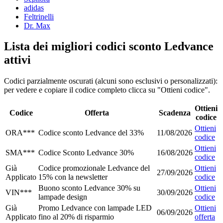
adidas
Feltrinelli
Dr. Max
Lista dei migliori codici sconto Ledvance
attivi
Codici parzialmente oscurati (alcuni sono esclusivi o personalizzati):
per vedere e copiare il codice completo clicca su "Ottieni codice".
Ottieni
Codice
Offerta
Scadenza
codice
Ottieni
ORA***
Codice sconto Ledvance del 33%
11/08/2026
codice
Ottieni
SMA***
Codice Sconto Ledvance 30%
16/08/2026
codice
Già
Codice promozionale Ledvance del
Ottieni
27/09/2026
Applicato
15% con la newsletter
codice
Buono sconto Ledvance 30% su
Ottieni
VIN***
30/09/2026
lampade design
codice
Già
Promo Ledvance con lampade LED
Ottieni
06/09/2026
Applicato
fino al 20% di risparmio
offerta