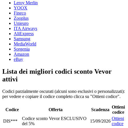
Leroy Merlin
YOOX
Fineco
Zooplus
Unieuro
ITA Airways
AliExpress
Samsung
MediaWorld
Sorgenia
Amazon
eBay
Lista dei migliori codici sconto Vevor
attivi
Codici parzialmente oscurati (alcuni sono esclusivi o personalizzati):
per vedere e copiare il codice completo clicca su "Ottieni codice".
Ottieni
Codice
Offerta
Scadenza
codice
Codice sconto Vevor ESCLUSIVO
Ottieni
DIS***
15/09/2026
del 5%
codice