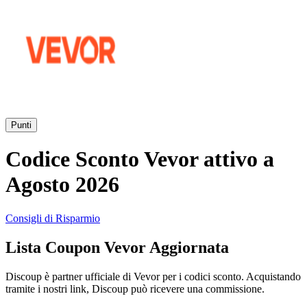
AliExpress
Abbigliamento
e Accessori
eBay
Casa e
Amazon
Giardino
Punti
YOOX
Codice Sconto Vevor attivo a
Vacanze e
Hotel
Agosto 2026
ITA Airways
Consigli di Risparmio
Cosmetici e
Lista Coupon Vevor Aggiornata
Profumi
Samsung
Discoup è partner ufficiale di Vevor per i codici sconto. Acquistando
tramite i nostri link, Discoup può ricevere una commissione.
Trasporti
Fineco