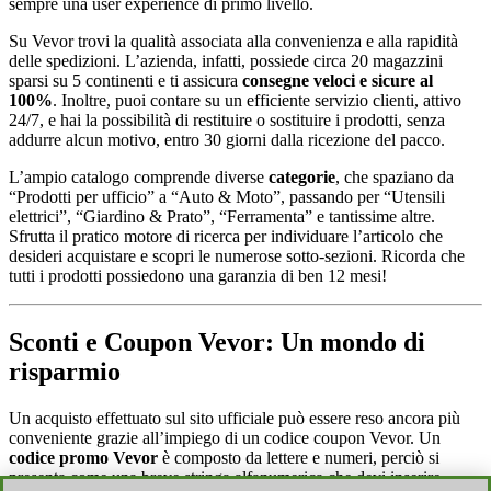
sempre una user experience di primo livello.
Su Vevor trovi la qualità associata alla convenienza e alla rapidità
delle spedizioni. L’azienda, infatti, possiede circa 20 magazzini
sparsi su 5 continenti e ti assicura
consegne veloci e sicure al
100%
. Inoltre, puoi contare su un efficiente servizio clienti, attivo
24/7, e hai la possibilità di restituire o sostituire i prodotti, senza
addurre alcun motivo, entro 30 giorni dalla ricezione del pacco.
L’ampio catalogo comprende diverse
categorie
, che spaziano da
“Prodotti per ufficio” a “Auto & Moto”, passando per “Utensili
elettrici”, “Giardino & Prato”, “Ferramenta” e tantissime altre.
Sfrutta il pratico motore di ricerca per individuare l’articolo che
desideri acquistare e scopri le numerose sotto-sezioni. Ricorda che
tutti i prodotti possiedono una garanzia di ben 12 mesi!
Sconti e Coupon Vevor: Un mondo di
risparmio
Un acquisto effettuato sul sito ufficiale può essere reso ancora più
conveniente grazie all’impiego di un codice coupon Vevor. Un
codice promo Vevor
è composto da lettere e numeri, perciò si
presenta come una breve stringa alfanumerica che devi inserire