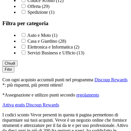
Codice Sconto (12)
Offerta (29)
Spedizione (1)
Filtra per categoria
Auto e Moto (1)
Casa e Giardino (28)
Elettronica e Informatica (2)
Servizi Business e Ufficio (13)
Chiudi
Filtri
Con ogni acquisto accumuli punti nel programma
Discoup Rewards
*: più risparmi, più premi ottieni!
*Assegnazione e utilizzo punti secondo
regolamento
Attiva gratis Discoup Rewards
I codici sconto Vevor presenti in questa ti pagina permettono di
risparmiare sui tuoi acquisti. Vevor è un negozio online che fornisce
strumenti e attrezzature per il fai da te e per uso professionale. Attivo
da dieci anni in più di 200 fra regioni e paesi, ha soddisfatto le