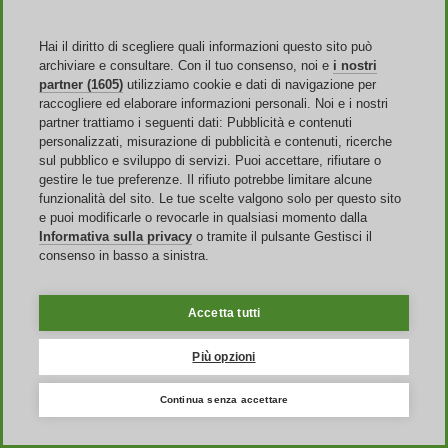
all’interno della sezione dedicata. Trovi questi Vevor voucher
direttamente sul web, su questa pagina o grazie allo strumento
gratuito dato dalla
newsletter
ufficiale. Il consiglio è, infatti, quello
Hai il diritto di scegliere quali informazioni questo sito può
di registrarti al servizio, andando ad inserire il tuo indirizzo mail
archiviare e consultare. Con il tuo consenso, noi e
i nostri
all’interno dell’apposito riquadro.
partner (1605)
utilizziamo cookie e dati di navigazione per
raccogliere ed elaborare informazioni personali. Noi e i nostri
Un Vevor codice promozionale può riservarti diversi vantaggi.
partner trattiamo i seguenti dati: Pubblicità e contenuti
Alcuni, ad esempio, ti permettono di accedere a riduzioni di prezzo
personalizzati, misurazione di pubblicità e contenuti, ricerche
che possono essere fisse o calcolate in percentuale sul totale, altri ti
sul pubblico e sviluppo di servizi. Puoi accettare, rifiutare o
consentono di
azzerare totalmente le spese di consegna
, mentre
gestire le tue preferenze. Il rifiuto potrebbe limitare alcune
altri ancora di ricevere degli omaggi assieme al tuo ordine. Le
funzionalità del sito. Le tue scelte valgono solo per questo sito
tipologie di voucher Vevor sono tantissime e sta a te individuare
e puoi modificarle o revocarle in qualsiasi momento dalla
quello su misura per te. Un altro ottimo stratagemma per rimanere
sempre aggiornato sulle novità è quello di seguire il brand sui
social
,
Informativa sulla privacy
o tramite il pulsante Gestisci il
in particolare su Twitter, Instagram, Pinterest e YouTube.
consenso in basso a sinistra.
Tuttavia, in assenza di un Vevor codice promo è comunque possibile
risparmiare grazie ai tantissimi sconti offerti direttamente dal sito
Accetta tutti
web. I migliori sconti Vevor si possono trovare all'interno della
sezione "Offerte"
dove sono contenuti migliaia di prodotti con
Più opzioni
percentuali di sconto che possono arrivare anche al 50%. Scegli tra
le Offerte Imperdibili e i prodotti in Liquidazione e porta a casa tutti
i prodotti di cui hai bisogno approfittando delle migliori Vevor
Continua senza accettare
promo del momento.