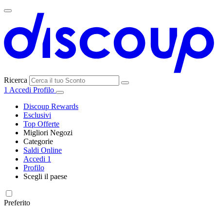
Ricerca
1
Accedi
Profilo
Discoup Rewards
Esclusivi
Top Offerte
Migliori Negozi
Categorie
Tutti i
Saldi Online
Tutte le
negozi
SHEIN
Accedi
1
categorie
Profilo
Elettronica e
Scegli il paese
Informatica
United
United
France
España
Deutschland
Brasil
Global
MediaWorld
States
Kingdom
Preferito