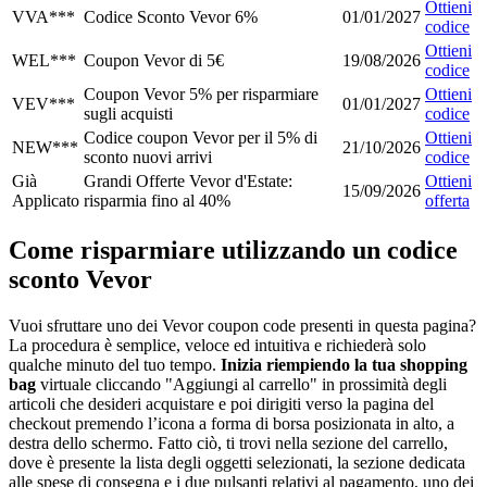
Ottieni
VVA***
Codice Sconto Vevor 6%
01/01/2027
codice
Ottieni
WEL***
Coupon Vevor di 5€
19/08/2026
codice
Coupon Vevor 5% per risparmiare
Ottieni
VEV***
01/01/2027
sugli acquisti
codice
Codice coupon Vevor per il 5% di
Ottieni
NEW***
21/10/2026
sconto nuovi arrivi
codice
Già
Grandi Offerte Vevor d'Estate:
Ottieni
15/09/2026
Applicato
risparmia fino al 40%
offerta
Come risparmiare utilizzando un codice
sconto Vevor
Vuoi sfruttare uno dei Vevor coupon code presenti in questa pagina?
La procedura è semplice, veloce ed intuitiva e richiederà solo
qualche minuto del tuo tempo.
Inizia riempiendo la tua shopping
bag
virtuale cliccando "Aggiungi al carrello" in prossimità degli
articoli che desideri acquistare e poi dirigiti verso la pagina del
checkout premendo l’icona a forma di borsa posizionata in alto, a
destra dello schermo. Fatto ciò, ti trovi nella sezione del carrello,
dove è presente la lista degli oggetti selezionati, la sezione dedicata
alle spese di consegna e i due pulsanti relativi al pagamento, uno dei