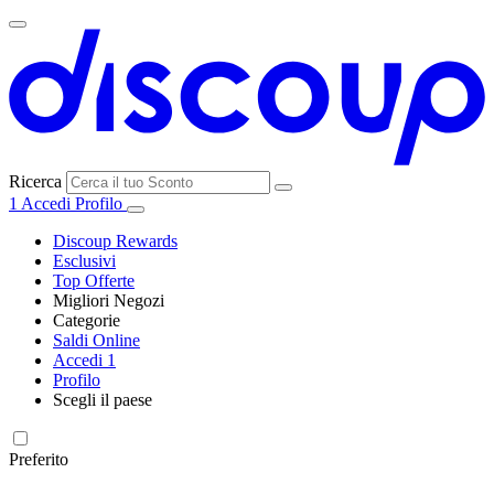
Ricerca
1
Accedi
Profilo
Discoup Rewards
Esclusivi
Top Offerte
Migliori Negozi
Categorie
Tutti i
Saldi Online
Tutte le
negozi
SHEIN
Accedi
1
categorie
Profilo
Elettronica e
Scegli il paese
Informatica
United
United
France
España
Deutschland
Brasil
Global
MediaWorld
States
Kingdom
Preferito