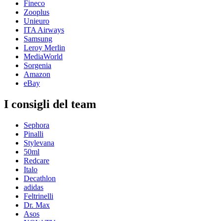
Fineco
Zooplus
Unieuro
ITA Airways
Samsung
Leroy Merlin
MediaWorld
Sorgenia
Amazon
eBay
I consigli del team
Sephora
Pinalli
Stylevana
50ml
Redcare
Italo
Decathlon
adidas
Feltrinelli
Dr. Max
Asos