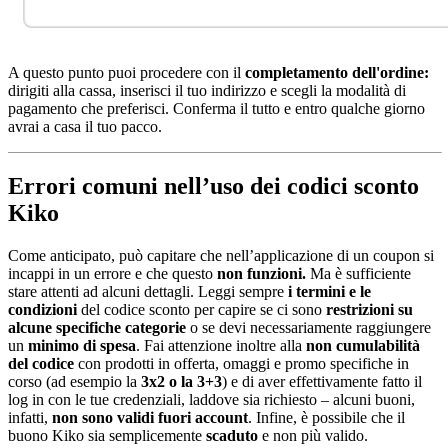
A questo punto puoi procedere con il
completamento dell'ordine:
dirigiti alla cassa, inserisci il tuo indirizzo e scegli la modalità di
pagamento che preferisci. Conferma il tutto e entro qualche giorno
avrai a casa il tuo pacco.
Errori comuni nell’uso dei codici sconto
Kiko
Come anticipato, può capitare che nell’applicazione di un coupon si
incappi in un errore e che questo
non funzioni.
Ma è sufficiente
stare attenti ad alcuni dettagli. Leggi sempre
i termini e le
condizioni
del codice sconto per capire se ci sono
restrizioni su
alcune specifiche categorie
o se devi necessariamente raggiungere
un
minimo di spesa
. Fai attenzione inoltre alla
non cumulabilità
del codice
con prodotti in offerta, omaggi e promo specifiche in
corso (ad esempio la
3x2 o la 3+3
) e di aver effettivamente fatto il
log in con le tue credenziali, laddove sia richiesto – alcuni buoni,
infatti,
non sono validi fuori account
. Infine, è possibile che il
buono Kiko sia semplicemente
scaduto
e non più valido.