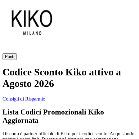
AliExpress
Abbigliamento
e Accessori
eBay
Casa e
Amazon
Giardino
Punti
YOOX
Codice Sconto Kiko attivo a
Vacanze e
Hotel
Agosto 2026
ITA Airways
Consigli di Risparmio
Cosmetici e
Lista Codici Promozionali Kiko
Profumi
Samsung
Aggiornata
Discoup è partner ufficiale di Kiko per i codici sconto. Acquistando
Trasporti
Fineco