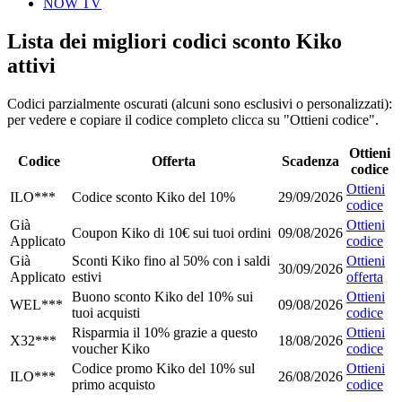
NOW TV
Lista dei migliori codici sconto Kiko
attivi
Codici parzialmente oscurati (alcuni sono esclusivi o personalizzati):
per vedere e copiare il codice completo clicca su "Ottieni codice".
Ottieni
Codice
Offerta
Scadenza
codice
Ottieni
ILO***
Codice sconto Kiko del 10%
29/09/2026
codice
Già
Ottieni
Coupon Kiko di 10€ sui tuoi ordini
09/08/2026
Applicato
codice
Già
Sconti Kiko fino al 50% con i saldi
Ottieni
30/09/2026
Applicato
estivi
offerta
Buono sconto Kiko del 10% sui
Ottieni
WEL***
09/08/2026
tuoi acquisti
codice
Risparmia il 10% grazie a questo
Ottieni
X32***
18/08/2026
voucher Kiko
codice
Codice promo Kiko del 10% sul
Ottieni
ILO***
26/08/2026
primo acquisto
codice