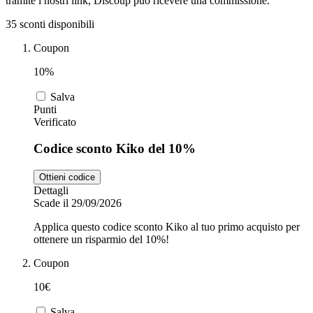
tramite i nostri link, Discoup può ricevere una commissione.
35 sconti disponibili
Zooplus
Coupon
Auto e Moto
10%
Alpitour
Salva
Salute e
Punti
Farmacia
Verificato
Codice sconto Kiko del 10%
Privé by
Zalando
Scarpe
Ottieni codice
Dettagli
Scade il 29/09/2026
adidas
Applica questo codice sconto Kiko al tuo primo acquisto per
ottenere un risparmio del 10%!
Unieuro
Coupon
10€
Salva