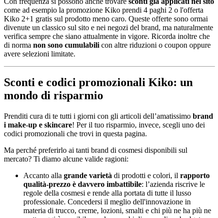
Con frequenza si possono anche trovare
sconti già applicati nel sito
come ad esempio la promozione Kiko prendi 4 paghi 2 o l'offerta
Kiko 2+1 gratis sul prodotto meno caro. Queste offerte sono ormai
divenute un classico sul sito e nei negozi del brand, ma naturalmente
verifica sempre che siano attualmente in vigore. Ricorda inoltre che
di norma
non sono cumulabili
con altre riduzioni o coupon oppure
avere selezioni limitate.
Sconti e codici promozionali Kiko: un
mondo di risparmio
Prenditi cura di te tutti i giorni con gli articoli dell’amatissimo
brand
i make-up e skincare
! Per il tuo risparmio, invece, scegli uno dei
codici promozionali che trovi in questa pagina.
Ma perché preferirlo ai tanti brand di cosmesi disponibili sul
mercato? Ti diamo alcune valide ragioni:
Accanto alla
grande varietà
di prodotti e colori, il
rapporto
qualità-prezzo è davvero imbattibile
: l’azienda riscrive le
regole della cosmesi e rende alla portata di tutte il lusso
professionale. Concedersi il meglio dell'innovazione in
materia di trucco, creme, lozioni, smalti e chi più ne ha più ne