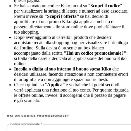
questa pagina.
Se hai scovato un codice Kiko premi su "
Scopri il codice
"
per visualizzare la stringa di lettere e numeri ad esso associato.
Premi invece su
"Scopri l'offerta”
se hai deciso di
approfittare di una promo Kiko già applicata nel sito e
passerai direttamente allo store online dove puoi effettuare il
tuo shopping.
Dopo aver aggiunto al carrello i prodotti che desideri
acquistare recati alla shopping bag per visualizzare il riepilogo
dell'ordine. Sulla destra è presente un box bianco
accompagnato dalla scritta
"Hai un codice promozionale?"
:
si tratta della casella dedicata all'applicazione del buono Kiko
online.
Incolla o digita al suo interno il buono spesa Kiko
che
desideri utilizzare, facendo attenzione a non commettere errori
di ortografia e a non aggiungere spazi non richiesti.
Clicca quindi su “
Applica
” e vedrai che in pochi secondi
verrà applicata una riduzione al tuo conto. Per quanto riguarda
le offerte online, invece, ti accorgerai che il prezzo da pagare
è già scontato.