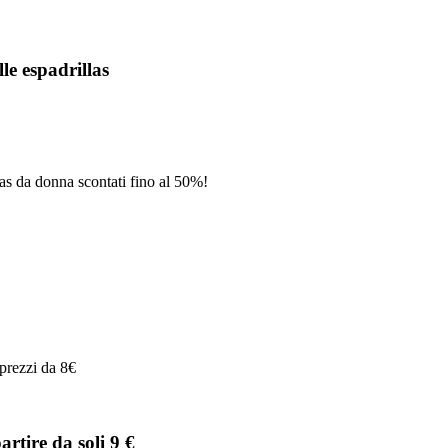
le espadrillas
las da donna scontati fino al 50%!
prezzi da 8€
artire da soli 9 €