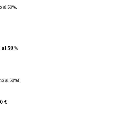
no al 50%.
o al 50%
ino al 50%!
0 €