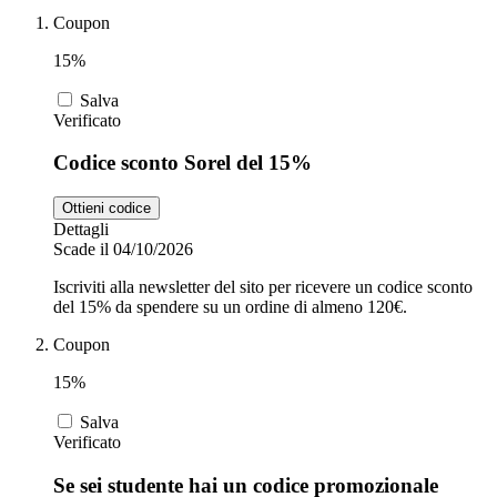
Coupon
15%
Zooplus
Auto e Moto
Salva
Verificato
Alpitour
Codice sconto Sorel del 15%
Salute e
Farmacia
Ottieni codice
Dettagli
Privé by
Scade il 04/10/2026
Zalando
Scarpe
Iscriviti alla newsletter del sito per ricevere un codice sconto
del 15% da spendere su un ordine di almeno 120€.
adidas
Coupon
15%
Unieuro
Salva
Verificato
Se sei studente hai un codice promozionale