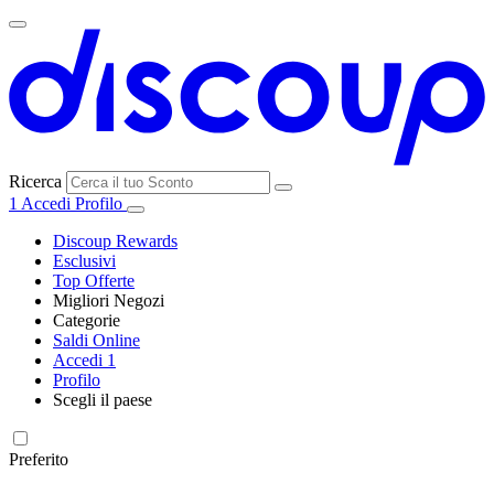
Ricerca
1
Accedi
Profilo
Discoup Rewards
Esclusivi
Top Offerte
Migliori Negozi
Categorie
Tutti i
Saldi Online
Tutte le
negozi
SHEIN
Accedi
1
categorie
Profilo
Elettronica e
Scegli il paese
Informatica
United
United
France
España
Deutschland
Brasil
Global
MediaWorld
States
Kingdom
Preferito