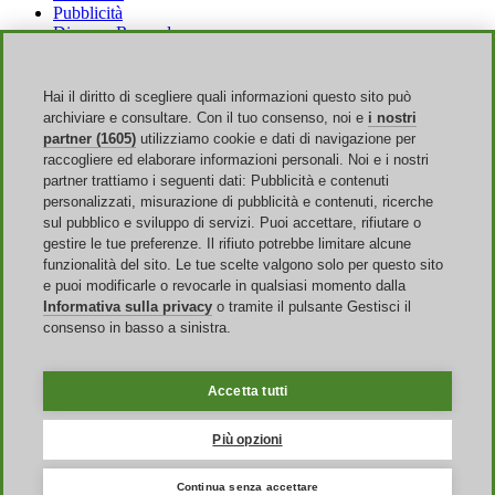
Pubblicità
Discoup Rewards
Contatti
FAQ
T&C
Hai il diritto di scegliere quali informazioni questo sito può
Informazioni legali
archiviare e consultare. Con il tuo consenso, noi e
i nostri
Trasparenza
partner (1605)
utilizziamo cookie e dati di navigazione per
Team Discoup
raccogliere ed elaborare informazioni personali. Noi e i nostri
News
partner trattiamo i seguenti dati: Pubblicità e contenuti
Tutti i negozi
personalizzati, misurazione di pubblicità e contenuti, ricerche
Tutte le categorie
sul pubblico e sviluppo di servizi. Puoi accettare, rifiutare o
Guida agli sconti
gestire le tue preferenze. Il rifiuto potrebbe limitare alcune
funzionalità del sito. Le tue scelte valgono solo per questo sito
Eventi
e puoi modificarle o revocarle in qualsiasi momento dalla
Informativa sulla privacy
o tramite il pulsante Gestisci il
Saldi Online
consenso in basso a sinistra.
Back to School
Amazon Prime Day
Halloween
Accetta tutti
Discoup ® è gestito da TIKATO ©2013-2026. Tutti i diritti sono
riservati. P.IVA 03836750244 |
PRIVACY
-
COOKIE
-
Gestisci
Più opzioni
Cookie
Continua senza accettare
Discoup® è un portale di codici sconto per l'Italia. Offerte