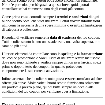
dei codici sconto Sorel, questi potrebbero ancora non funzionare.
Non c’è pericolo, perché grazie a questa breve guida potrai
controllare se hai commesso uno degli errori più comuni.
Come prima cosa, controlla sempre i
termini e condizioni
di ogni
buono sconto Sorel che vuoi utilizzare. Potrai trovare informazioni
utili come la necessità di una
spesa minima
o
eventuali limitazioni
di categoria o collezione.
Ricordati di verificare sempre la
data di scadenza
del tuo coupon.
Tutti i codici sconto hanno una scadenza e, una volta superata, non
saranno più attivi.
Ulteriori elementi da controllare sono
lo spelling e la formattazione
del codice promozionale Sorel. Evita di utilizzare lettere maiuscole
dove non sono richieste e verifica sempre di non aver lasciato spazi
prima o dopo il testo del coupon, in quanto potrebbero
compromettere la sua corretta attivazione.
Infine, accertati che il codice sconto
possa essere cumulato
ad altre
offerte già attive. Molte volte i buoni sconto funzionano solamente
sui prodotti a prezzo pieno, quindi butta sempre un occhio alle
condizioni del tuo coupon per verificare questa limitazione.