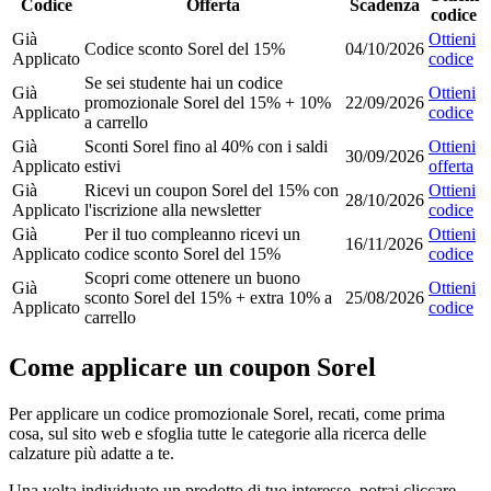
Codice
Offerta
Scadenza
codice
Già
Ottieni
Codice sconto Sorel del 15%
04/10/2026
Applicato
codice
Se sei studente hai un codice
Già
Ottieni
promozionale Sorel del 15% + 10%
22/09/2026
Applicato
codice
a carrello
Già
Sconti Sorel fino al 40% con i saldi
Ottieni
30/09/2026
Applicato
estivi
offerta
Già
Ricevi un coupon Sorel del 15% con
Ottieni
28/10/2026
Applicato
l'iscrizione alla newsletter
codice
Già
Per il tuo compleanno ricevi un
Ottieni
16/11/2026
Applicato
codice sconto Sorel del 15%
codice
Scopri come ottenere un buono
Già
Ottieni
sconto Sorel del 15% + extra 10% a
25/08/2026
Applicato
codice
carrello
Come applicare un coupon Sorel
Per applicare un codice promozionale Sorel, recati, come prima
cosa, sul sito web e sfoglia tutte le categorie alla ricerca delle
calzature più adatte a te.
Una volta individuato un prodotto di tuo interesse, potrai cliccare