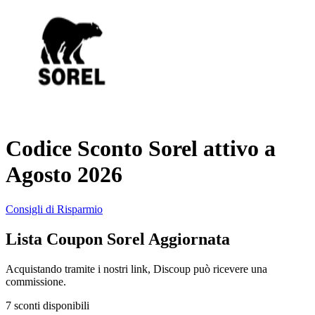
AliExpress
Abbigliamento
e Accessori
eBay
Casa e
Amazon
Giardino
Codice Sconto Sorel attivo a
YOOX
Agosto 2026
Vacanze e
Hotel
Consigli di Risparmio
ITA Airways
Lista Coupon Sorel Aggiornata
Cosmetici e
Profumi
Samsung
Acquistando tramite i nostri link, Discoup può ricevere una
commissione.
Trasporti
7 sconti disponibili
Fineco