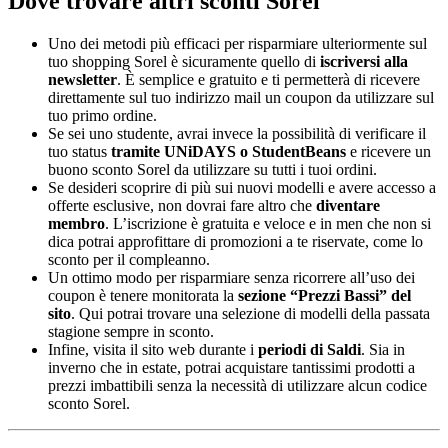
Dove trovare altri sconti Sorel
Uno dei metodi più efficaci per risparmiare ulteriormente sul
tuo shopping Sorel è sicuramente quello di
iscriversi alla
newsletter
. È semplice e gratuito e ti permetterà di ricevere
direttamente sul tuo indirizzo mail un coupon da utilizzare sul
tuo primo ordine.
Se sei uno studente, avrai invece la possibilità di verificare il
tuo status
tramite UNiDAYS o StudentBeans
e ricevere un
buono sconto Sorel da utilizzare su tutti i tuoi ordini.
Se desideri scoprire di più sui nuovi modelli e avere accesso a
offerte esclusive, non dovrai fare altro che
diventare
membro
. L’iscrizione è gratuita e veloce e in men che non si
dica potrai approfittare di promozioni a te riservate, come lo
sconto per il compleanno.
Un ottimo modo per risparmiare senza ricorrere all’uso dei
coupon è tenere monitorata la
sezione “Prezzi Bassi” del
sito
. Qui potrai trovare una selezione di modelli della passata
stagione sempre in sconto.
Infine, visita il sito web durante i
periodi di Saldi
. Sia in
inverno che in estate, potrai acquistare tantissimi prodotti a
prezzi imbattibili senza la necessità di utilizzare alcun codice
sconto Sorel.