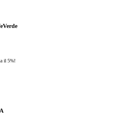
feVerde
ia il 5%!
pA