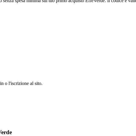
to senza spesa minima sul tuo primo acquisto EffeVerde. Il codice è valid
 o l'iscrizione al sito.
Verde