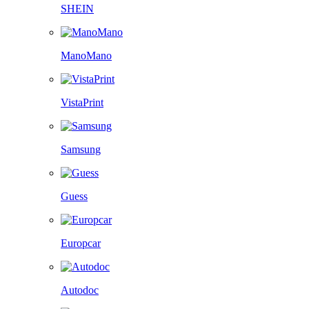
SHEIN
ManoMano
VistaPrint
Samsung
Guess
Europcar
Autodoc