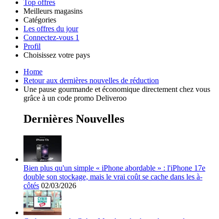
Top offres
Meilleurs magasins
Catégories
Tous les
Les offres du jour
Toutes les
magasins
AliExpress
Connectez-vous
1
catégories
Profil
Choisissez votre pays
United
United
Italia
España
Deutschland
Brasil
Global
Amazon
Technologie
Home
States
Kingdom
et
Retour aux dernières nouvelles de réduction
électronique
Une pause gourmande et économique directement chez vous
grâce à un code promo Deliveroo
SHEIN
Dernières Nouvelles
Vêtements et
ManoMano
chaussures
Bien plus qu'un simple « iPhone abordable » : l'iPhone 17e
VistaPrint
double son stockage, mais le vrai coût se cache dans les à-
Maison et
côtés
02/03/2026
Jardin
Samsung