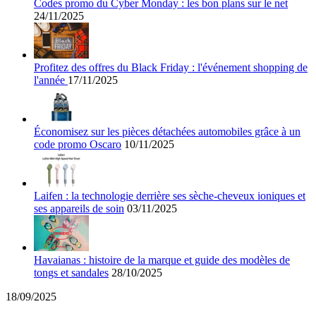
Codes promo du Cyber Monday : les bon plans sur le net
24/11/2025
Vacances et
Guess
transport
Profitez des offres du Black Friday : l'événement shopping de
Europcar
l'année
17/11/2025
Beauté et
santé
Autodoc
Économisez sur les pièces détachées automobiles grâce à un
code promo Oscaro
10/11/2025
Sports et
adidas
Fitness
Laifen : la technologie derrière ses sèche-cheveux ioniques et
ses appareils de soin
03/11/2025
i-Run
Voitures et
motocyclettes
Havaianas : histoire de la marque et guide des modèles de
Uber Eats
tongs et sandales
28/10/2025
18/09/2025
Cdiscount