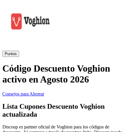
Primor
Ropa y
Accesorios
Amazon
Hogar y
Jardín
Druni
Puntos
Código Descuento Voghion
Vacaciones y
Booking.com
Transporte
activo en Agosto 2026
Miravia
Consejos para Ahorrar
Cosméticos y
Lista Cupones Descuento Voghion
Perfumes
Temu
actualizada
Discoup es partner oficial de Voghion para los códigos de