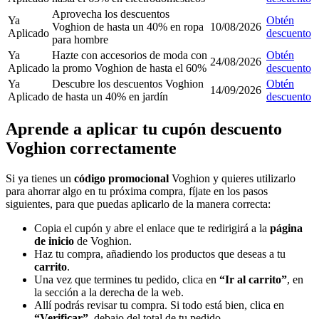
Aprovecha los descuentos
Ya
Obtén
Voghion de hasta un 40% en ropa
10/08/2026
Aplicado
descuento
para hombre
Ya
Hazte con accesorios de moda con
Obtén
24/08/2026
Aplicado
la promo Voghion de hasta el 60%
descuento
Ya
Descubre los descuentos Voghion
Obtén
14/09/2026
Aplicado
de hasta un 40% en jardín
descuento
Aprende a aplicar tu cupón descuento
Voghion correctamente
Si ya tienes un
código promocional
Voghion y quieres utilizarlo
para ahorrar algo en tu próxima compra, fíjate en los pasos
siguientes, para que puedas aplicarlo de la manera correcta:
Copia el cupón y abre el enlace que te redirigirá a la
página
de inicio
de Voghion.
Haz tu compra, añadiendo los productos que deseas a tu
carrito
.
Una vez que termines tu pedido, clica en
“Ir al carrito”
, en
la sección a la derecha de la web.
Allí podrás revisar tu compra. Si todo está bien, clica en
“Verificar”
, debajo del total de tu pedido.