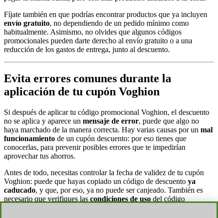
Fíjate también en que podrías encontrar productos que ya incluyen
envío gratuito
, no dependiendo de un pedido mínimo como
habitualmente. Asimismo, no olvides que algunos códigos
promocionales pueden darte derecho al envío gratuito o a una
reducción de los gastos de entrega, junto al descuento.
Evita errores comunes durante la
aplicación de tu cupón Voghion
Si después de aplicar tu código promocional Voghion, el descuento
no se aplica y aparece un
mensaje de error
, puede que algo no
haya marchado de la manera correcta. Hay varias causas por un
mal
funcionamiento
de un cupón descuento: por eso tienes que
conocerlas, para prevenir posibles errores que te impedirían
aprovechar tus ahorros.
Antes de todo, necesitas controlar la fecha de validez de tu cupón
Voghion: puede que hayas copiado un código de descuento
ya
caducado
, y que, por eso, ya no puede ser canjeado. También es
necesario que verifiques las
condiciones de uso
del código
promocional, ya que muchos ponen restricciones y limitaciones para
su aplicación: por ejemplo, hay cupones que requieren un pedido