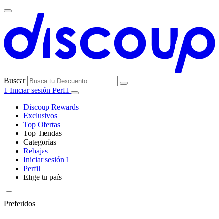
Buscar
1
Iniciar sesión
Perfil
Discoup Rewards
Exclusivos
Top Ofertas
Top Tiendas
Categorías
Todas las
Rebajas
Todas las
tiendas
AliExpress
Iniciar sesión
1
categorías
Perfil
Electrónica e
Elige tu país
Informática
United
United
Italia
France
Deutschland
Brasil
Global
SHEIN
States
Kingdom
Preferidos