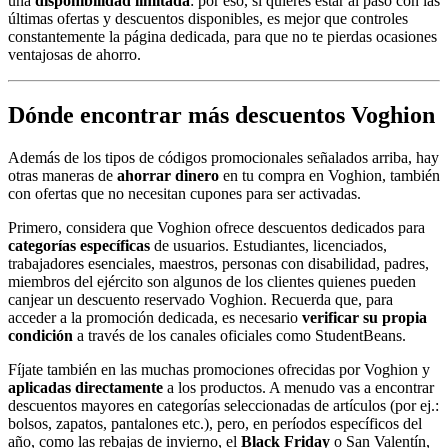
una
disponibilidad limitada
: por eso, si quieres estar al paso con las
últimas ofertas y descuentos disponibles, es mejor que controles
constantemente la página dedicada, para que no te pierdas ocasiones
ventajosas de ahorro.
Dónde encontrar más descuentos Voghion
Además de los tipos de códigos promocionales señalados arriba, hay
otras maneras de
ahorrar dinero
en tu compra en Voghion, también
con ofertas que no necesitan cupones para ser activadas.
Primero, considera que Voghion ofrece descuentos dedicados para
categorías específicas
de usuarios. Estudiantes, licenciados,
trabajadores esenciales, maestros, personas con disabilidad, padres,
miembros del ejército son algunos de los clientes quienes pueden
canjear un descuento reservado Voghion. Recuerda que, para
acceder a la promoción dedicada, es necesario
verificar su propia
condición
a través de los canales oficiales como StudentBeans.
Fíjate también en las muchas promociones ofrecidas por Voghion y
aplicadas directamente
a los productos. A menudo vas a encontrar
descuentos mayores en categorías seleccionadas de artículos (por ej.:
bolsos, zapatos, pantalones etc.), pero, en períodos específicos del
año, como las rebajas de invierno, el
Black Friday
o San Valentín,