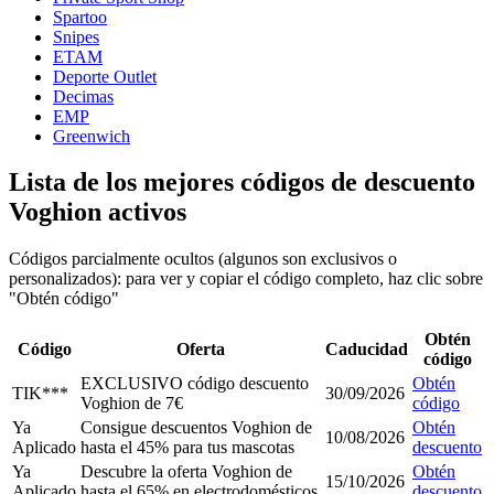
Spartoo
Snipes
ETAM
Deporte Outlet
Decimas
EMP
Greenwich
Lista de los mejores códigos de descuento
Voghion activos
Códigos parcialmente ocultos (algunos son exclusivos o
personalizados): para ver y copiar el código completo, haz clic sobre
"Obtén código"
Obtén
Código
Oferta
Caducidad
código
EXCLUSIVO código descuento
Obtén
TIK***
30/09/2026
Voghion de 7€
código
Ya
Consigue descuentos Voghion de
Obtén
10/08/2026
Aplicado
hasta el 45% para tus mascotas
descuento
Ya
Descubre la oferta Voghion de
Obtén
15/10/2026
Aplicado
hasta el 65% en electrodomésticos
descuento