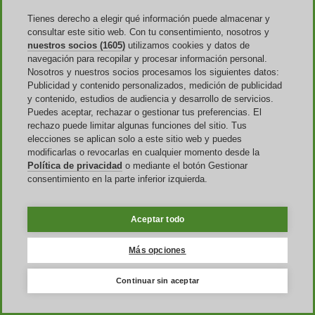
mínimo, otros que se aplican solo en productos seleccionados o que
Tienes derecho a elegir qué información puede almacenar y
pueden ser canjeados solo por un cierto tipo de usuarios.
consultar este sitio web. Con tu consentimiento, nosotros y
nuestros socios (1605)
utilizamos cookies y datos de
Además, recuerda que los códigos descuento suelen ser
no
navegación para recopilar y procesar información personal.
acumulables
: esto significa que, en la mayoría de los casos, vas a
poder canjear solo un cupón por cada pedido. No olvides tampoco
Nosotros y nuestros socios procesamos los siguientes datos:
que los códigos promocionales pueden tener
limitaciones
de área
Publicidad y contenido personalizados, medición de publicidad
geográfica, idioma y divisa: verifica que tu cupón sea válido para tu
y contenido, estudios de audiencia y desarrollo de servicios.
localización antes de seguir con tu pedido, o correrás el riesgo de
Puedes aceptar, rechazar o gestionar tus preferencias. El
que no se aplique.
rechazo puede limitar algunas funciones del sitio. Tus
elecciones se aplican solo a este sitio web y puedes
modificarlas o revocarlas en cualquier momento desde la
Voghion FAQ: aclara tus dudas
Política de privacidad
o mediante el botón Gestionar
consentimiento en la parte inferior izquierda.
He activado un bono del centro cupón: ¿dentro de cuándo
tengo que utilizarlo?
Aceptar todo
Haz referencia a la fecha de caducidad del cupón, que está señalada
junto a su valor y sus otras condiciones de uso.
Más opciones
¿Voghion les ofrece un descuento de bienvenida a los nuevos
usuarios?
Continuar sin aceptar
No siempre, pero puede que descuentos de este tipo sean activados