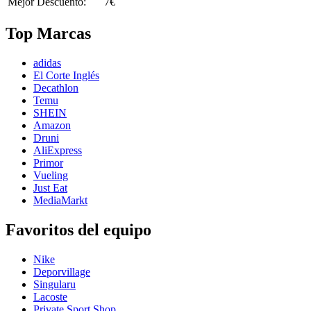
Mejor Descuento:
7€
Top Marcas
adidas
El Corte Inglés
Decathlon
Temu
SHEIN
Amazon
Druni
AliExpress
Primor
Vueling
Just Eat
MediaMarkt
Favoritos del equipo
Nike
Deporvillage
Singularu
Lacoste
Private Sport Shop