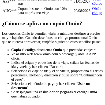
APP***
31/01/2027
app
código
Cupón descuento Omio con 10%
Obtén
AUG***
20/08/2026
para tu próximo viaje
código
¿Cómo se aplica un cupón Omio?
Los cupones Omio te permiten viajar a múltiples destinos a precios
muy rebajados. Cuando descubras un código promocional Omio
que te interesa aprovechar, canjéalo siguiendo estos sencillos pasos:
Copia el
código descuento Omio
que pretendas canjear:
Ve al sitio web www.omio.com o descarga y abre la APP
oficial;
Indica el origen y el destino de tu viaje, señala las fechas de
ida y vuelta y haz clic en "Buscar";
Selecciona el viaje de ida y el de vuelta, proporciona tus datos
personales, teléfono y dirección y pulsa sobre "Continuar con
el pago";
Selecciona el método de pago y haz clic en "
Usar un
descuento
";
Se desplegará una
casilla donde
pegarás el código Omio
que habías copiado;