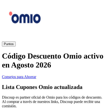
Primor
Ropa y
Accesorios
Amazon
Hogar y
Jardín
Druni
Puntos
Código Descuento Omio activo
Vacaciones y
Booking.com
Transporte
en Agosto 2026
Miravia
Consejos para Ahorrar
Cosméticos y
Lista Cupones Omio actualizada
Perfumes
Temu
Discoup es partner oficial de Omio para los códigos de descuento.
Al comprar a través de nuestros links, Discoup puede recibir una
comisión.