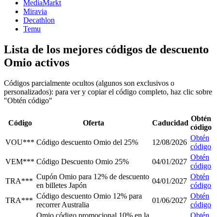
MediaMarkt
Miravia
Decathlon
Temu
Lista de los mejores códigos de descuento
Omio activos
Códigos parcialmente ocultos (algunos son exclusivos o
personalizados): para ver y copiar el código completo, haz clic sobre
"Obtén código"
Obtén
Código
Oferta
Caducidad
código
Obtén
VOU***
Código descuento Omio del 25%
12/08/2026
código
Obtén
VEM***
Código Descuento Omio 25%
04/01/2027
código
Cupón Omio para 12% de descuento
Obtén
TRA***
04/01/2027
en billetes Japón
código
Código descuento Omio 12% para
Obtén
TRA***
01/06/2027
recorrer Australia
código
Omio código promocional 10% en la
Obtén