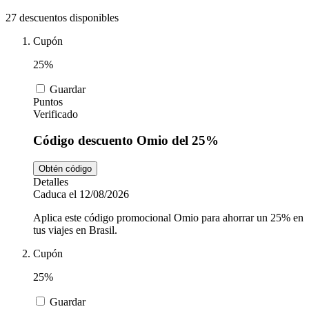
Tiempo libre
MediaMarkt
27 descuentos disponibles
Cupón
Ikea
Coches y
25%
Motos
Guardar
Nike
Puntos
Verificado
Salud y
Código descuento Omio del 25%
adidas
Farmacia
Obtén código
Detalles
Vueling
Animales
Caduca el 12/08/2026
Aplica este código promocional Omio para ahorrar un 25% en
tus viajes en Brasil.
El Corte
Cupón
Inglés
25%
Guardar