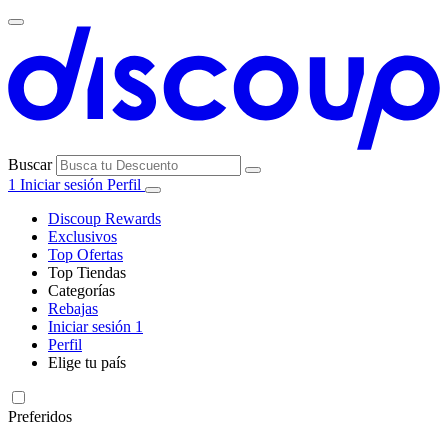
Buscar
1
Iniciar sesión
Perfil
Discoup Rewards
Exclusivos
Top Ofertas
Top Tiendas
Categorías
Todas las
Rebajas
Todas las
tiendas
AliExpress
Iniciar sesión
1
categorías
Perfil
Electrónica e
Elige tu país
Informática
United
United
Italia
France
Deutschland
Brasil
Global
SHEIN
States
Kingdom
Preferidos