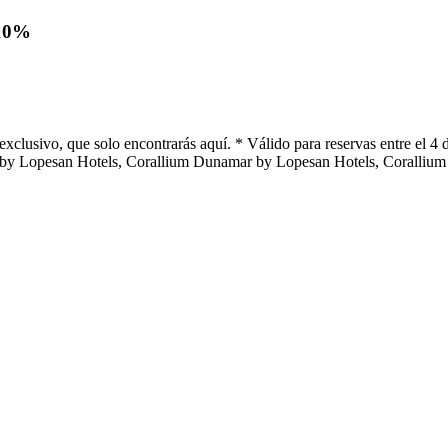
 10%
clusivo, que solo encontrarás aquí. * Válido para reservas entre el 4 de
al by Lopesan Hotels, Corallium Dunamar by Lopesan Hotels, Coralliu