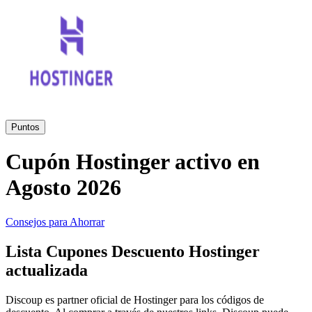
Primor
Ropa y
Accesorios
Amazon
Hogar y
Jardín
Druni
Puntos
Cupón Hostinger activo en
Vacaciones y
Booking.com
Transporte
Agosto 2026
Miravia
Consejos para Ahorrar
Cosméticos y
Lista Cupones Descuento Hostinger
Perfumes
Temu
actualizada
Discoup es partner oficial de Hostinger para los códigos de