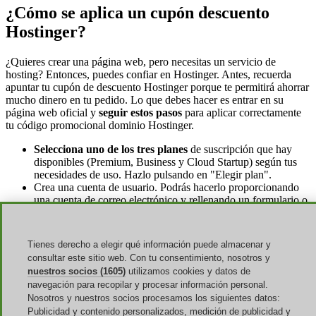
¿Cómo se aplica un cupón descuento
Hostinger?
¿Quieres crear una página web, pero necesitas un servicio de
hosting? Entonces, puedes confiar en Hostinger. Antes, recuerda
apuntar tu cupón de descuento Hostinger porque te permitirá ahorrar
mucho dinero en tu pedido. Lo que debes hacer es entrar en su
página web oficial y
seguir estos pasos
para aplicar correctamente
tu código promocional dominio Hostinger.
Selecciona uno de los tres planes
de suscripción que hay
disponibles (Premium, Business y Cloud Startup) según tus
necesidades de uso. Hazlo pulsando en "Elegir plan".
Crea una cuenta de usuario. Podrás hacerlo proporcionando
una cuenta de correo electrónico y rellenando un formulario o,
si lo prefieres, vinculándola a tu perfil de Facebook o Google.
En la página del carrito con el resumen del pedido busca el
botón con el texto "
¿Tienes un cupón dedescuento?
". Haz
Tienes derecho a elegir qué información puede almacenar y
clic sobre él y
anota tu código de descuento de Hostinger
.
consultar este sitio web. Con tu consentimiento, nosotros y
nuestros socios (1605)
utilizamos cookies y datos de
navegación para recopilar y procesar información personal.
Nosotros y nuestros socios procesamos los siguientes datos:
Publicidad y contenido personalizados, medición de publicidad y