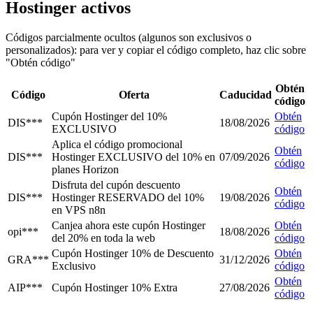
Hostinger activos
Códigos parcialmente ocultos (algunos son exclusivos o
personalizados): para ver y copiar el código completo, haz clic sobre
"Obtén código"
Obtén
Código
Oferta
Caducidad
código
Cupón Hostinger del 10%
Obtén
DIS***
18/08/2026
EXCLUSIVO
código
Aplica el código promocional
Obtén
DIS***
Hostinger EXCLUSIVO del 10% en
07/09/2026
código
planes Horizon
Disfruta del cupón descuento
Obtén
DIS***
Hostinger RESERVADO del 10%
19/08/2026
código
en VPS n8n
Canjea ahora este cupón Hostinger
Obtén
opi***
18/08/2026
del 20% en toda la web
código
Cupón Hostinger 10% de Descuento
Obtén
GRA***
31/12/2026
Exclusivo
código
Obtén
AIP***
Cupón Hostinger 10% Extra
27/08/2026
código