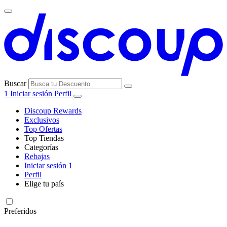
Buscar
1
Iniciar sesión
Perfil
Discoup Rewards
Exclusivos
Top Ofertas
Top Tiendas
Categorías
Todas las
Rebajas
Todas las
tiendas
AliExpress
Iniciar sesión
1
categorías
Perfil
Electrónica e
Elige tu país
Informática
United
United
Italia
France
Deutschland
Brasil
Global
SHEIN
States
Kingdom
Preferidos