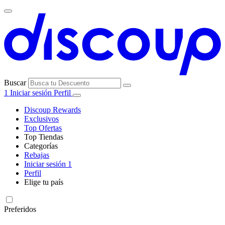
Buscar
1
Iniciar sesión
Perfil
Discoup Rewards
Exclusivos
Top Ofertas
Top Tiendas
Categorías
Todas las
Rebajas
Todas las
tiendas
AliExpress
Iniciar sesión
1
categorías
Perfil
Electrónica e
Elige tu país
Informática
United
United
Italia
France
Deutschland
Brasil
Global
SHEIN
States
Kingdom
Preferidos