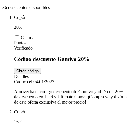
Tiempo libre
MediaMarkt
36 descuentos disponibles
Cupón
Ikea
Coches y
20%
Motos
Guardar
Nike
Puntos
Verificado
Salud y
Código descuento Gamivo 20%
adidas
Farmacia
Obtén código
Detalles
Vueling
Animales
Caduca el 04/01/2027
Aprovecha el código descuento de Gamivo y obtén un 20%
de descuento en Lucky Ultimate Game. ¡Compra ya y disfruta
de esta oferta exclusiva al mejor precio!
El Corte
Inglés
Cupón
16%