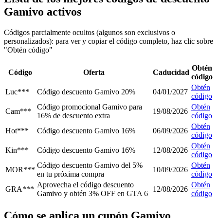
Gamivo activos
Códigos parcialmente ocultos (algunos son exclusivos o
personalizados): para ver y copiar el código completo, haz clic sobre
"Obtén código"
Obtén
Código
Oferta
Caducidad
código
Obtén
Luc***
Código descuento Gamivo 20%
04/01/2027
código
Código promocional Gamivo para
Obtén
Cam***
19/08/2026
16% de descuento extra
código
Obtén
Hot***
Código descuento Gamivo 16%
06/09/2026
código
Obtén
Kin***
Código descuento Gamivo 16%
12/08/2026
código
Código descuento Gamivo del 5%
Obtén
MOR***
10/09/2026
en tu próxima compra
código
Aprovecha el código descuento
Obtén
GRA***
12/08/2026
Gamivo y obtén 3% OFF en GTA 6
código
Cómo se aplica un cupón Gamivo