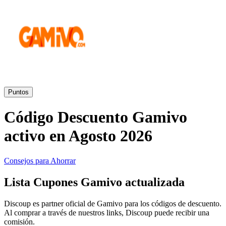
Primor
Ropa y
Accesorios
Amazon
Hogar y
Jardín
Druni
Puntos
Código Descuento Gamivo
Vacaciones y
Booking.com
Transporte
activo en Agosto 2026
Miravia
Consejos para Ahorrar
Cosméticos y
Lista Cupones Gamivo actualizada
Perfumes
Temu
Discoup es partner oficial de Gamivo para los códigos de descuento.
Al comprar a través de nuestros links, Discoup puede recibir una
comisión.