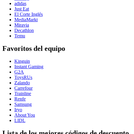
adidas
Just Eat
El Corte Inglés
MediaMarkt
Miravia
Decathlon
Temu
Favoritos del equipo
Kinguin
Instant Gaming
G2A
ToysRUs
Zalando
Carrefour
Trainline
Renfe
Samsung
Iryo
About You
LIDL
Lista de los mejores códigos de descuento