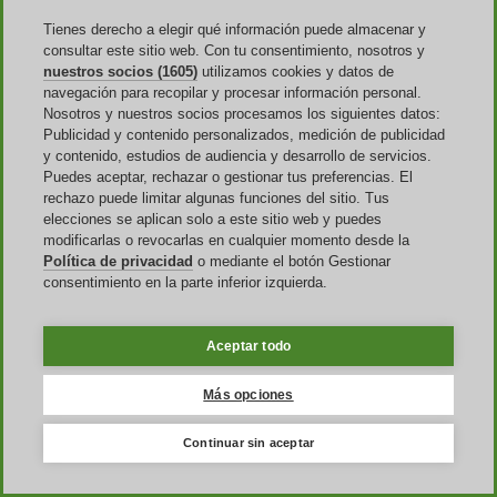
Dentro del catálogo de Gamivo
encontrarás una gran variedad
Tienes derecho a elegir qué información puede almacenar y
de juegos y contenidos DLC
para PlayStation 4 y PlayStation 5,
consultar este sitio web. Con tu consentimiento, nosotros y
Xbox One y Xbox Series S/X y Nintendo Switch. Pero, además,
nuestros socios (1605)
utilizamos cookies y datos de
recientemente ha introducido una sección adicional de software a
navegación para recopilar y procesar información personal.
través de la cual podrás adquirir
programas ofimáticos
como
Nosotros y nuestros socios procesamos los siguientes datos:
Microsoft Office o
antivirus
como Kaspersky o McAfee.
Publicidad y contenido personalizados, medición de publicidad
y contenido, estudios de audiencia y desarrollo de servicios.
Puedes aceptar, rechazar o gestionar tus preferencias. El
¿Dónde encuentro un cupón descuento
rechazo puede limitar algunas funciones del sitio. Tus
Gamivo?
elecciones se aplican solo a este sitio web y puedes
modificarlas o revocarlas en cualquier momento desde la
Política de privacidad
o mediante el botón Gestionar
Todos los productos que encontrarás en Gamivo están sujetos a
consentimiento en la parte inferior izquierda.
algún tipo de descuento respecto a su precio original de venta. De
hecho, este es el motivo por el que se ha vuelto tan popular entre la
comunidad gamer. Sin embargo, hay modos de acceder a rebajas
Aceptar todo
todavía mayores.
En la propia interfaz de la tienda en línea es posible encontrar
Más opciones
algunos códigos descuento
asociados a rebajas de entre el 5 % y el
50 % adicional. De hecho, en la web te indicarán cómo debes
Continuar sin aceptar
introducirlo, aunque siempre puedes recurrir también a la
información que te hemos aportado un poco más arriba.