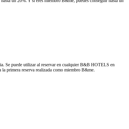
 hasta un 20%. Y si eres miembro B&me, puedes conseguir hasta un
ncia. Se puede utilizar al reservar en cualquier B&B HOTELS en
s a la primera reserva realizada como miembro B&me.