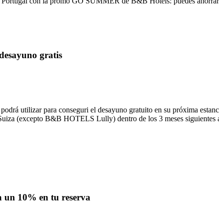
ña y Portugal con la promo GO SUMMER de B&B Hotels: puedes ahorrar
desayuno gratis
odrá utilizar para conseguri el desayuno gratuito en su próxima esta
a o Suiza (excepto B&B HOTELS Lully) dentro de los 3 meses siguiente
 un 10% en tu reserva