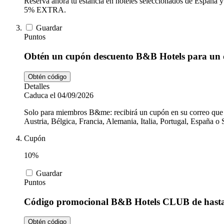
Reserva ahora tu estancia en hoteles seleccionados de Espa
5% EXTRA.
Guardar
Puntos
Obtén un cupón descuento B&B Hotels para un 
Obtén código
Detalles
Caduca el 04/09/2026
Solo para miembros B&me: recibirá un cupón en su correo que p
Austria, Bélgica, Francia, Alemania, Italia, Portugal, Españ
Cupón
10%
Guardar
Puntos
Código promocional B&B Hotels CLUB de hasta
Obtén código