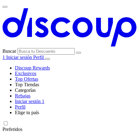
Buscar
1
Iniciar sesión
Perfil
Discoup Rewards
Exclusivos
Top Ofertas
Top Tiendas
Categorías
Todas las
Rebajas
Todas las
tiendas
AliExpress
Iniciar sesión
1
categorías
Perfil
Electrónica e
Elige tu país
Informática
United
United
Italia
France
Deutschland
Brasil
Global
SHEIN
States
Kingdom
Preferidos