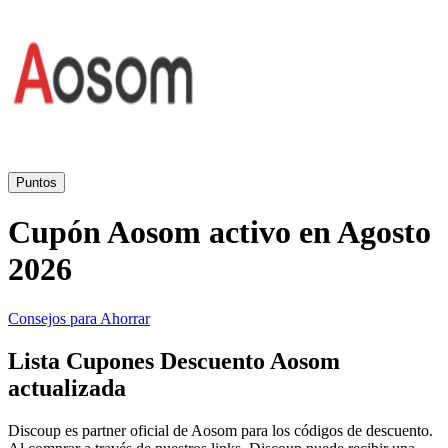
Primor
Ropa y
Accesorios
Amazon
Hogar y
Jardín
Druni
Puntos
Cupón Aosom activo en Agosto
Vacaciones y
Booking.com
Transporte
2026
Miravia
Consejos para Ahorrar
Cosméticos y
Lista Cupones Descuento Aosom
Perfumes
Temu
actualizada
Discoup es partner oficial de Aosom para los códigos de descuento.