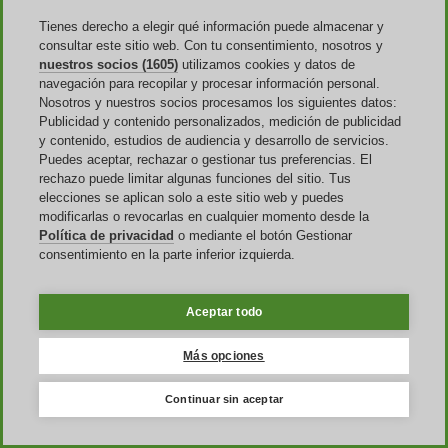
La entrega de los pedidos realizados online se realiza en un periodo
Tienes derecho a elegir qué información puede almacenar y
de 48 a 72 horas, pudiendo recogerse en el hogar o en un punto de
consultar este sitio web. Con tu consentimiento, nosotros y
entrega a elegir.
nuestros socios (1605)
utilizamos cookies y datos de
El pago es seguro y es posible elegir entre cuatro opciones: tarjeta,
navegación para recopilar y procesar información personal.
de crédito o débito, PayPal, transferencia bancaria o Amazon Pay.
Nosotros y nuestros socios procesamos los siguientes datos:
Aosom da la posibilidad de dividir el pago en varios plazos. En caso
Publicidad y contenido personalizados, medición de publicidad
de que el artículo no cumpla con lo esperado se puede devolver en
y contenido, estudios de audiencia y desarrollo de servicios.
15 días. Ahora conoces todo lo necesario para obtener los mejores
Puedes aceptar, rechazar o gestionar tus preferencias. El
muebles y accesorios para cambiar el carácter de tu hogar.
rechazo puede limitar algunas funciones del sitio. Tus
elecciones se aplican solo a este sitio web y puedes
modificarlas o revocarlas en cualquier momento desde la
¿Dónde encuentro un código descuento
Política de privacidad
o mediante el botón Gestionar
Aosom?
consentimiento en la parte inferior izquierda.
Útiles y accesibles, los códigos descuentos que ofrece Aosom son
Aceptar todo
tan fáciles de encontrar como de aprovechar. Si te interesa ahorrar en
esta tienda, en nuestra página de
Discoup.com
dedicada a la marca
encontrarás información actualizada y acceso a cualquier
código
Más opciones
descuento Aosom
.
Continuar sin aceptar
La propia página de la marca resenta distintas ofertas que incluyen
los cupones Aosom ya aplicados en el precio final, por lo que solo
tienes que añadir tu artículo en el carrito y ya lo verás descontado.