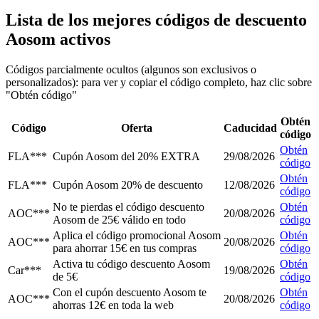
Lista de los mejores códigos de descuento
Aosom activos
Códigos parcialmente ocultos (algunos son exclusivos o
personalizados): para ver y copiar el código completo, haz clic sobre
"Obtén código"
Obtén
Código
Oferta
Caducidad
código
Obtén
FLA***
Cupón Aosom del 20% EXTRA
29/08/2026
código
Obtén
FLA***
Cupón Aosom 20% de descuento
12/08/2026
código
No te pierdas el código descuento
Obtén
AOC***
20/08/2026
Aosom de 25€ válido en todo
código
Aplica el código promocional Aosom
Obtén
AOC***
20/08/2026
para ahorrar 15€ en tus compras
código
Activa tu código descuento Aosom
Obtén
Car***
19/08/2026
de 5€
código
Con el cupón descuento Aosom te
Obtén
AOC***
20/08/2026
ahorras 12€ en toda la web
código