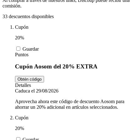
Al comprar a través de nuestros links, Discoup puede recibir una
Tiempo libre
MediaMarkt
comisión.
33 descuentos disponibles
Ikea
Cupón
Coches y
Motos
20%
Nike
Guardar
Puntos
Salud y
adidas
Farmacia
Cupón Aosom del 20% EXTRA
Obtén código
Detalles
Vueling
Animales
Caduca el 29/08/2026
Aprovecha ahora este código de descuento Aosom para
ahorrar un 20% adicional en artículos seleccionados.
El Corte
Cupón
Inglés
20%
Guardar