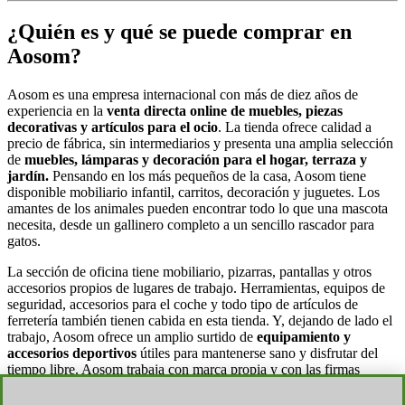
¿Quién es y qué se puede comprar en
Aosom?
Aosom es una empresa internacional con más de diez años de
experiencia en la
venta directa online de muebles, piezas
decorativas y artículos para el ocio
. La tienda ofrece calidad a
precio de fábrica, sin intermediarios y presenta una amplia selección
de
muebles, lámparas y decoración para el hogar, terraza y
jardín.
Pensando en los más pequeños de la casa, Aosom tiene
disponible mobiliario infantil, carritos, decoración y juguetes. Los
amantes de los animales pueden encontrar todo lo que una mascota
necesita, desde un gallinero completo a un sencillo rascador para
gatos.
La sección de oficina tiene mobiliario, pizarras, pantallas y otros
accesorios propios de lugares de trabajo. Herramientas, equipos de
seguridad, accesorios para el coche y todo tipo de artículos de
ferretería también tienen cabida en esta tienda. Y, dejando de lado el
trabajo, Aosom ofrece un amplio surtido de
equipamiento y
accesorios deportivos
útiles para mantenerse sano y disfrutar del
tiempo libre. Aosom trabaja con marca propia y con las firmas
Homcom, Vinsetto, Outsunny, DURHAND y PawHut.