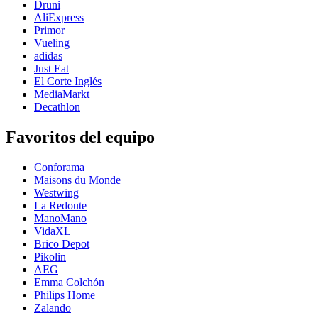
Druni
AliExpress
Primor
Vueling
adidas
Just Eat
El Corte Inglés
MediaMarkt
Decathlon
Favoritos del equipo
Conforama
Maisons du Monde
Westwing
La Redoute
ManoMano
VidaXL
Brico Depot
Pikolin
AEG
Emma Colchón
Philips Home
Zalando