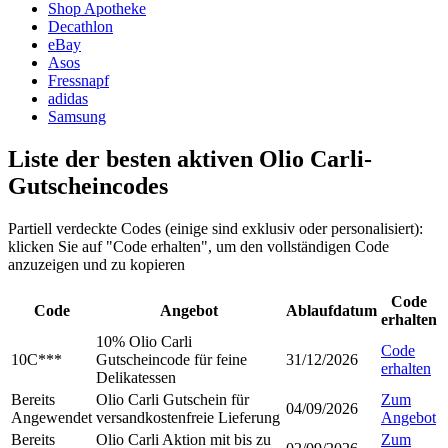
Shop Apotheke
Decathlon
eBay
Asos
Fressnapf
adidas
Samsung
Liste der besten aktiven Olio Carli-
Gutscheincodes
Partiell verdeckte Codes (einige sind exklusiv oder personalisiert):
klicken Sie auf "Code erhalten", um den vollständigen Code
anzuzeigen und zu kopieren
Code
Code
Angebot
Ablaufdatum
erhalten
10% Olio Carli
Code
10C***
Gutscheincode für feine
31/12/2026
erhalten
Delikatessen
Bereits
Olio Carli Gutschein für
Zum
04/09/2026
Angewendet
versandkostenfreie Lieferung
Angebot
Bereits
Olio Carli Aktion mit bis zu
Zum