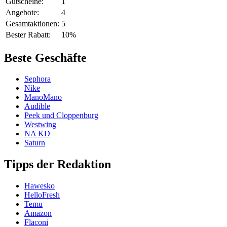
Gutscheine:
1
Angebote:
4
Gesamtaktionen:
5
Bester Rabatt:
10%
Beste Geschäfte
Sephora
Nike
ManoMano
Audible
Peek und Cloppenburg
Westwing
NA KD
Saturn
Tipps der Redaktion
Hawesko
HelloFresh
Temu
Amazon
Flaconi