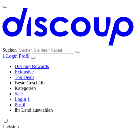
Suchen
1
Login
Profil
Discoup Rewards
Exklusive
Top Deals
Beste Geschäfte
Kategorien
Alle
Sale
Alle
Geschäfte
Amazon
Login
1
Kategorien
Profil
Ihr Land auswählen
United States
United Kingdom
Italia
France
España
Brasil
Global
SHEIN
Technologie
und
Liebsten
Elektronik