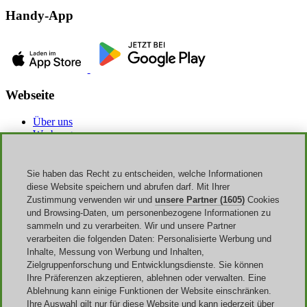
Handy-App
Webseite
Über uns
Werbung
Discoup Rewards
Kontakte
FAQ
Sie haben das Recht zu entscheiden, welche Informationen
AGB
diese Website speichern und abrufen darf. Mit Ihrer
Impressum
Zustimmung verwenden wir und
unsere Partner (1605)
Cookies
Transparenz
und Browsing-Daten, um personenbezogene Informationen zu
Discoup Team
sammeln und zu verarbeiten. Wir und unsere Partner
Nachrichte
verarbeiten die folgenden Daten: Personalisierte Werbung und
Alle Geschäfte
Inhalte, Messung von Werbung und Inhalten,
Alle Kategorien
Zielgruppenforschung und Entwicklungsdienste. Sie können
Rabattleitfaden
Ihre Präferenzen akzeptieren, ablehnen oder verwalten. Eine
Ablehnung kann einige Funktionen der Website einschränken.
Events
Ihre Auswahl gilt nur für diese Website und kann jederzeit über