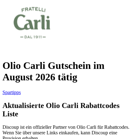
AliExpress
Kleidung und
Schuhe
Peek und
Cloppenburg
Haus und
Reifen.de
Garten
Olio Carli Gutschein im
August 2026 tätig
Booking.com
Urlaub und
Transport
Spartipps
Aktualisierte Olio Carli Rabattcodes
Pandora
Liste
Beauty und
Gesundheit
Douglas
Discoup ist ein offizieller Partner von Olio Carli für Rabattcodes.
Wenn Sie über unsere Links einkaufen, kann Discoup eine
Provision erhalten.