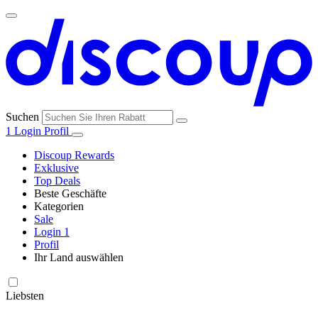
Suchen
1
Login
Profil
Discoup Rewards
Exklusive
Top Deals
Beste Geschäfte
Kategorien
Alle
Sale
Alle
Geschäfte
Amazon
Login
1
Kategorien
Profil
Ihr Land auswählen
United States
United Kingdom
Italia
France
España
Brasil
Global
SHEIN
Technologie
und
Liebsten
Elektronik