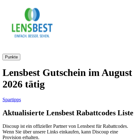
AliExpress
Kleidung und
Schuhe
Peek und
Cloppenburg
Haus und
Punkte
Reifen.de
Garten
Lensbest Gutschein im August
2026 tätig
Booking.com
Urlaub und
Transport
Spartipps
Pandora
Aktualisierte Lensbest Rabattcodes Liste
Beauty und
Gesundheit
Discoup ist ein offizieller Partner von Lensbest für Rabattcodes.
Douglas
Wenn Sie über unsere Links einkaufen, kann Discoup eine
Provision erhalten.