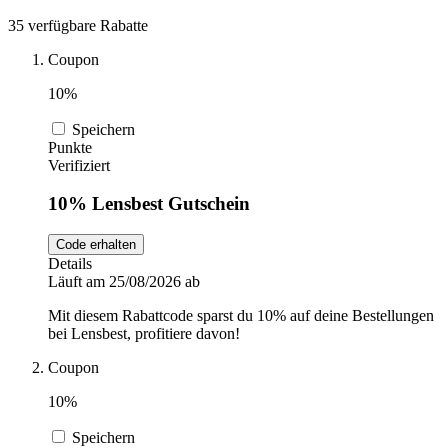
DocMorris
35 verfügbare Rabatte
Sport und
Fitness
Coupon
Intimissimi
10%
Speichern
Autos und
Punkte
Motorräder
Audible
Verifiziert
10% Lensbest Gutschein
Sportstech
Code erhalten
Details
Läuft am 25/08/2026 ab
Oakley
Mit diesem Rabattcode sparst du 10% auf deine Bestellungen
bei Lensbest, profitiere davon!
Guess
Coupon
10%
Speichern