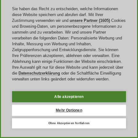
Sie haben das Recht zu entscheiden, welche Informationen
diese Website speichern und abrufen darf. Mit Ihrer
Zustimmung verwenden wir und
unsere Partner (1605)
Cookies
und Browsing-Daten, um personenbezogene Informationen zu
sammeln und zu verarbeiten. Wir und unsere Partner
verarbeiten die folgenden Daten: Personalisierte Werbung und
Wo findet man weitere Lensbest Rabatte?
Inhalte, Messung von Werbung und Inhalten,
Zielgruppenforschung und Entwicklungsdienste. Sie können
Falls Sie bereits einen
Lensbest Rabatt Code
im Anschlag haben,
Ihre Präferenzen akzeptieren, ablehnen oder verwalten. Eine
dann sind Sie bereit zum Shoppen. Wenn Sie aber noch auf der
Ablehnung kann einige Funktionen der Website einschränken.
Suche sind, dann gibt es eine ganze Reihe von Möglichkeiten, um
Ihre Auswahl gilt nur für diese Website und kann jederzeit über
einen Rabattcode zu finden. Sehen Sie sich zum Beispiel auf der
die
Datenschutzerklärung
oder die Schaltfläche Einwilligung
Website einmal den Abschnitt
Sales
an. Hier finden Sie
zahlreiche
verwalten unten links geändert oder widerrufen werden.
Angebote
, die mit einem Gutscheincode noch günstiger werden.
Die Codes sind hier meistens für bestimmte Produkte vorgesehen.
Danach sollten Sie sich außerdem für den
Newsletter anmelden
.
Alle akzeptieren
So haben Sie immer Zugang zu den neuesten Angeboten und
können sich regelmäßig über interessante Neuigkeiten zum
Unternehmen freuen. Sind Sie ein Fan von
sozialen Medien
? Dann
Mehr Optionen
werfen Sie einmal einen Blick auf die Kanäle.
Ohne Akzeptieren fortfahren
Denn auch hier werden Sie auf Ihrer Jagd nach den begehrten
Rabattcodes schnell fündig. Die
Einrichtung eines Kundenkontos
gibt Ihnen nochmals die Möglichkeit, ein paar Codes zu sichern.