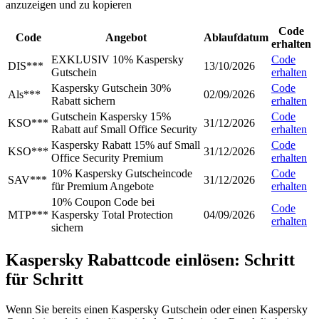
anzuzeigen und zu kopieren
Code
Code
Angebot
Ablaufdatum
erhalten
EXKLUSIV 10% Kaspersky
Code
DIS***
13/10/2026
Gutschein
erhalten
Kaspersky Gutschein 30%
Code
Als***
02/09/2026
Rabatt sichern
erhalten
Gutschein Kaspersky 15%
Code
KSO***
31/12/2026
Rabatt auf Small Office Security
erhalten
Kaspersky Rabatt 15% auf Small
Code
KSO***
31/12/2026
Office Security Premium
erhalten
10% Kaspersky Gutscheincode
Code
SAV***
31/12/2026
für Premium Angebote
erhalten
10% Coupon Code bei
Code
MTP***
Kaspersky Total Protection
04/09/2026
erhalten
sichern
Kaspersky Rabattcode einlösen: Schritt
für Schritt
Wenn Sie bereits einen Kaspersky Gutschein oder einen Kaspersky