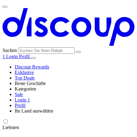
Suchen
1
Login
Profil
Discoup Rewards
Exklusive
Top Deals
Beste Geschäfte
Kategorien
Alle
Sale
Alle
Geschäfte
Amazon
Login
1
Kategorien
Profil
Ihr Land auswählen
United States
United Kingdom
Italia
France
España
Brasil
Global
SHEIN
Technologie
und
Liebsten
Elektronik