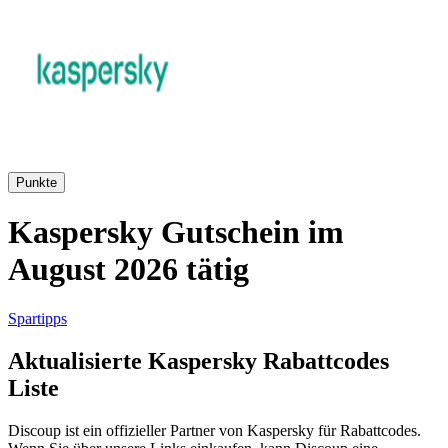
AliExpress
Kleidung und
Schuhe
Peek und
Cloppenburg
Haus und
Punkte
Reifen.de
Garten
Kaspersky Gutschein im
August 2026 tätig
Booking.com
Urlaub und
Transport
Spartipps
Pandora
Aktualisierte Kaspersky Rabattcodes
Beauty und
Liste
Gesundheit
Douglas
Discoup ist ein offizieller Partner von Kaspersky für Rabattcodes.