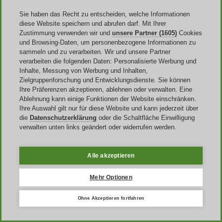
Bevor Sie den Gutscheincode Kaspersky einlösen, lohnt sich ein
kurzer Check, damit Sie am Ende nicht „das falsche“ Abo rabattiert
Sie haben das Recht zu entscheiden, welche Informationen
haben.
diese Website speichern und abrufen darf. Mit Ihrer
Zustimmung verwenden wir und
unsere Partner (1605)
Cookies
Viele
Kaspersky-Angebote
unterscheiden sich nach Laufzeit (z. B.
und Browsing-Daten, um personenbezogene Informationen zu
1 Jahr vs. mehrere Jahre), Anzahl der Geräte und Leistungsstufe (z.
sammeln und zu verarbeiten. Wir und unsere Partner
B. Standard/Plus/Premium). Wenn Sie mehrere Geräte schützen
möchten, kann ein
Mehrgeräte-Plan
oft sinnvoller sein als einzelne
verarbeiten die folgenden Daten: Personalisierte Werbung und
Lizenzen.
Inhalte, Messung von Werbung und Inhalten,
Zielgruppenforschung und Entwicklungsdienste. Sie können
Wenn Sie hingegen nur Basis-Schutz benötigen, reicht häufig ein
Ihre Präferenzen akzeptieren, ablehnen oder verwalten. Eine
Standard-Paket
– und Sie zahlen nicht für Funktionen, die Sie gar
Ablehnung kann einige Funktionen der Website einschränken.
nicht nutzen.
Ihre Auswahl gilt nur für diese Website und kann jederzeit über
die
Datenschutzerklärung
oder die Schaltfläche Einwilligung
Achten Sie außerdem auf mögliche Bedingungen: Manche Codes
verwalten unten links geändert oder widerrufen werden.
gelten nur für bestimmte Abos, nur für Neukunden oder nur für eine
bestimmte Region/Währung. Je besser Plan und Voraussetzungen
zusammenpassen, desto wahrscheinlicher wird der Rabatt im
Alle akzeptieren
Checkout direkt akzeptiert.
Mehr Optionen
Häufige Fehler beim Kaspersky
Gutscheincode – und wie Sie sie schnell
Ohne Akzeptieren fortfahren
lösen