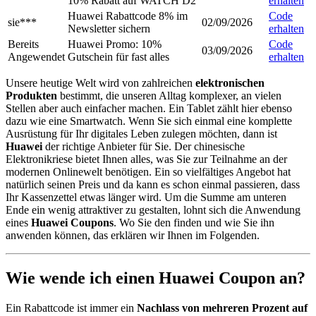
10% Rabatt auf WATCH D2
erhalten
Huawei Rabattcode 8% im
Code
sie***
02/09/2026
Newsletter sichern
erhalten
Bereits
Huawei Promo: 10%
Code
03/09/2026
Angewendet
Gutschein für fast alles
erhalten
Unsere heutige Welt wird von zahlreichen
elektronischen
Produkten
bestimmt, die unseren Alltag komplexer, an vielen
Stellen aber auch einfacher machen. Ein Tablet zählt hier ebenso
dazu wie eine Smartwatch. Wenn Sie sich einmal eine komplette
Ausrüstung für Ihr digitales Leben zulegen möchten, dann ist
Huawei
der richtige Anbieter für Sie. Der chinesische
Elektronikriese bietet Ihnen alles, was Sie zur Teilnahme an der
modernen Onlinewelt benötigen. Ein so vielfältiges Angebot hat
natürlich seinen Preis und da kann es schon einmal passieren, dass
Ihr Kassenzettel etwas länger wird. Um die Summe am unteren
Ende ein wenig attraktiver zu gestalten, lohnt sich die Anwendung
eines
Huawei Coupons
. Wo Sie den finden und wie Sie ihn
anwenden können, das erklären wir Ihnen im Folgenden.
Wie wende ich einen Huawei Coupon an?
Ein Rabattcode ist immer ein
Nachlass von mehreren Prozent auf