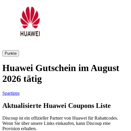
AliExpress
Kleidung und
Schuhe
Peek und
Cloppenburg
Haus und
Punkte
Reifen.de
Garten
Huawei Gutschein im August
2026 tätig
Booking.com
Urlaub und
Transport
Spartipps
Pandora
Aktualisierte Huawei Coupons Liste
Beauty und
Gesundheit
Discoup ist ein offizieller Partner von Huawei für Rabattcodes.
Douglas
Wenn Sie über unsere Links einkaufen, kann Discoup eine
Provision erhalten.