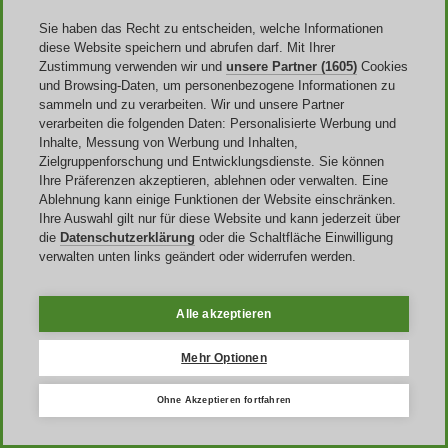
Sie haben das Recht zu entscheiden, welche Informationen
diese Website speichern und abrufen darf. Mit Ihrer
Zustimmung verwenden wir und
unsere Partner (1605)
Cookies
und Browsing-Daten, um personenbezogene Informationen zu
sammeln und zu verarbeiten. Wir und unsere Partner
verarbeiten die folgenden Daten: Personalisierte Werbung und
Inhalte, Messung von Werbung und Inhalten,
Zielgruppenforschung und Entwicklungsdienste. Sie können
Ihre Präferenzen akzeptieren, ablehnen oder verwalten. Eine
Ablehnung kann einige Funktionen der Website einschränken.
Ihre Auswahl gilt nur für diese Website und kann jederzeit über
die
Datenschutzerklärung
oder die Schaltfläche Einwilligung
verwalten unten links geändert oder widerrufen werden.
Wer ist das und was können Sie hier
kaufen?
Alle akzeptieren
Mehr Optionen
Als das Ergebnis einer Initiative der chinesischen Regierung
entstand Huawei
im Jahre 1987 in
Shenzhen
, wo sich auch heute
noch das Hauptquartier befindet. Inzwischen ist das Unternehmen
Ohne Akzeptieren fortfahren
weltweit aktiv und wird in erster Linie durch seine Preise
wettbewerbsfähig. Die Produkte des Elektronikriesen sind in über