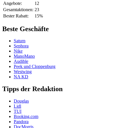
Angebote:
12
Gesamtaktionen:
23
Bester Rabatt:
15%
Beste Geschäfte
Saturn
Sephora
Nike
ManoMano
Audible
Peek und Cloppenburg
Westwing
NA KD
Tipps der Redaktion
Douglas
Lidl
TUI
Booking.com
Pandora
DocMorris