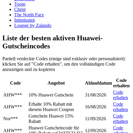
Toom
Christ
The North Face
Intimissimi
Lounge by Zalando
Liste der besten aktiven Huawei-
Gutscheincodes
Partiell verdeckte Codes (einige sind exklusiv oder personalisiert):
klicken Sie auf "Code erhalten", um den vollständigen Code
anzuzeigen und zu kopieren
Code
Code
Angebot
Ablaufdatum
erhalten
Code
AHW***
10% Huawei Gutschein
31/08/2026
erhalten
Erhalte 10% Rabatt mit
Code
AHW***
16/08/2026
diesem Huawei Coupon
erhalten
Gutschein Huawei 15%
Code
Nor***
11/09/2026
Rabatt
erhalten
Huawei Gutscheincode für
Code
AHW***
12/09/2026