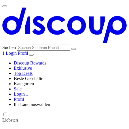
Suchen
1
Login
Profil
Discoup Rewards
Exklusive
Top Deals
Beste Geschäfte
Kategorien
Alle
Sale
Alle
Geschäfte
Amazon
Login
1
Kategorien
Profil
Ihr Land auswählen
United States
United Kingdom
Italia
France
España
Brasil
Global
SHEIN
Technologie
und
Liebsten
Elektronik