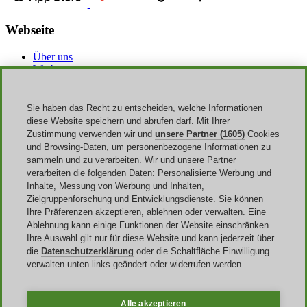
Webseite
Über uns
Werbung
Discoup Rewards
Kontakte
FAQ
Sie haben das Recht zu entscheiden, welche Informationen
AGB
diese Website speichern und abrufen darf. Mit Ihrer
Impressum
Zustimmung verwenden wir und
unsere Partner (1605)
Cookies
Transparenz
und Browsing-Daten, um personenbezogene Informationen zu
Discoup Team
sammeln und zu verarbeiten. Wir und unsere Partner
Nachrichte
verarbeiten die folgenden Daten: Personalisierte Werbung und
Alle Geschäfte
Inhalte, Messung von Werbung und Inhalten,
Alle Kategorien
Zielgruppenforschung und Entwicklungsdienste. Sie können
Rabattleitfaden
Ihre Präferenzen akzeptieren, ablehnen oder verwalten. Eine
Ablehnung kann einige Funktionen der Website einschränken.
Events
Ihre Auswahl gilt nur für diese Website und kann jederzeit über
die
Datenschutzerklärung
oder die Schaltfläche Einwilligung
Sale
verwalten unten links geändert oder widerrufen werden.
Back to School
Halloween
Amazon Prime Day
Alle akzeptieren