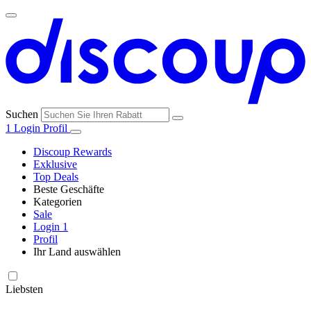
Suchen
1
Login
Profil
Discoup Rewards
Exklusive
Top Deals
Beste Geschäfte
Kategorien
Alle
Sale
Alle
Geschäfte
Amazon
Login
1
Kategorien
Profil
Ihr Land auswählen
United States
United Kingdom
Italia
France
España
Brasil
Global
SHEIN
Technologie
und
Liebsten
Elektronik