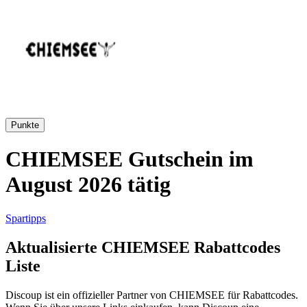
AliExpress
Kleidung und
Schuhe
Peek und
Cloppenburg
Haus und
Punkte
Reifen.de
Garten
CHIEMSEE Gutschein im
August 2026 tätig
Booking.com
Urlaub und
Transport
Spartipps
Pandora
Aktualisierte CHIEMSEE Rabattcodes
Beauty und
Liste
Gesundheit
Douglas
Discoup ist ein offizieller Partner von CHIEMSEE für Rabattcodes.