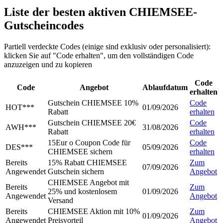
Liste der besten aktiven CHIEMSEE-
Gutscheincodes
Partiell verdeckte Codes (einige sind exklusiv oder personalisiert):
klicken Sie auf "Code erhalten", um den vollständigen Code
anzuzeigen und zu kopieren
Code
Code
Angebot
Ablaufdatum
erhalten
Gutschein CHIEMSEE 10%
Code
HOT***
01/09/2026
Rabatt
erhalten
Gutschein CHIEMSEE 20€
Code
AWH***
31/08/2026
Rabatt
erhalten
15Eur o Coupon Code für
Code
DES***
05/09/2026
CHIEMSEE sichern
erhalten
Bereits
15% Rabatt CHIEMSEE
Zum
07/09/2026
Angewendet
Gutschein sichern
Angebot
CHIEMSEE Angebot mit
Bereits
Zum
25% und kostenlosem
01/09/2026
Angewendet
Angebot
Versand
Bereits
CHIEMSEE Aktion mit 10%
Zum
01/09/2026
Angewendet
Preisvorteil
Angebot