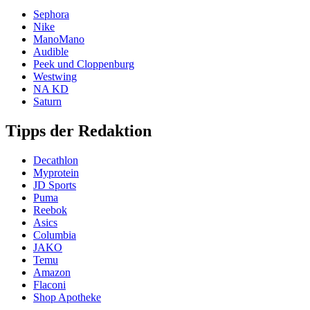
Sephora
Nike
ManoMano
Audible
Peek und Cloppenburg
Westwing
NA KD
Saturn
Tipps der Redaktion
Decathlon
Myprotein
JD Sports
Puma
Reebok
Asics
Columbia
JAKO
Temu
Amazon
Flaconi
Shop Apotheke