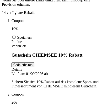
Wenn Sie über unsere Links einkaufen, kann Discoup eine
Provision erhalten.
DocMorris
Sport und
14 verfügbare Rabatte
Fitness
Coupon
Intimissimi
10%
Autos und
Speichern
Motorräder
Audible
Punkte
Verifiziert
Sportstech
Gutschein CHIEMSEE 10% Rabatt
Code erhalten
Details
Oakley
Läuft am 01/09/2026 ab
Sichern Sie sich 10% Rabatt auf das komplette Sport- und
Fitnesssortiment von CHIEMSEE mit diesem Gutschein.
Guess
Coupon
20€