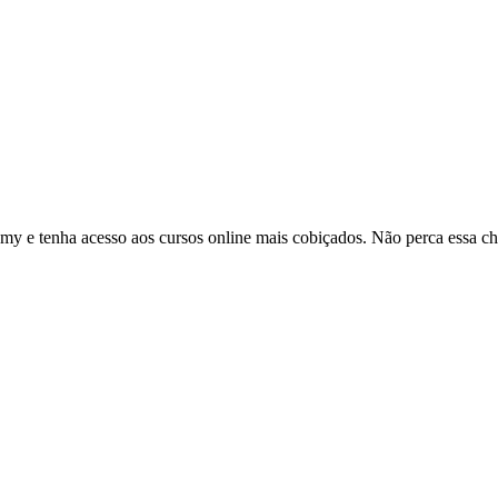
e tenha acesso aos cursos online mais cobiçados. Não perca essa chan