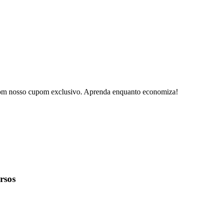
om nosso cupom exclusivo. Aprenda enquanto economiza!
rsos