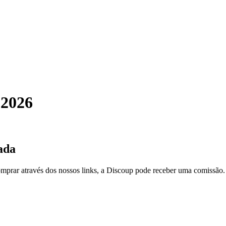
 2026
ada
mprar através dos nossos links, a Discoup pode receber uma comissão.