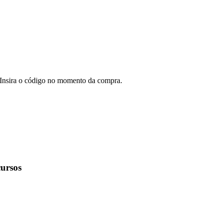
Insira o código no momento da compra.
ursos