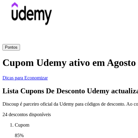
Pontos
Cupom Udemy ativo em Agosto
Dicas para Economizar
Lista Cupons De Desconto Udemy actualiz
Discoup é parceiro oficial da Udemy para códigos de desconto. Ao co
24 descontos disponíveis
Cupom
85%