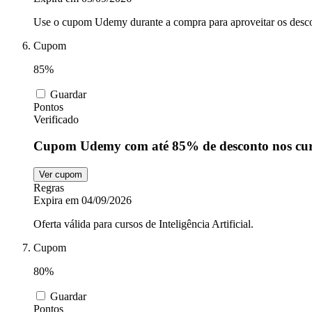
Use o cupom Udemy durante a compra para aproveitar os desco
Cupom
85%
Guardar
Pontos
Verificado
Cupom Udemy com até 85% de desconto nos cur
Ver cupom
Regras
Expira em 04/09/2026
Oferta válida para cursos de Inteligência Artificial.
Cupom
80%
Guardar
Pontos