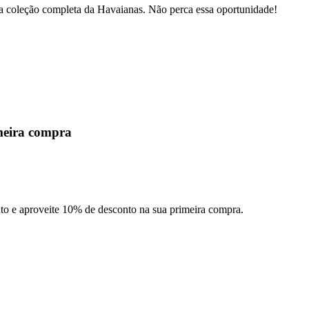
a coleção completa da Havaianas. Não perca essa oportunidade!
meira compra
 e aproveite 10% de desconto na sua primeira compra.