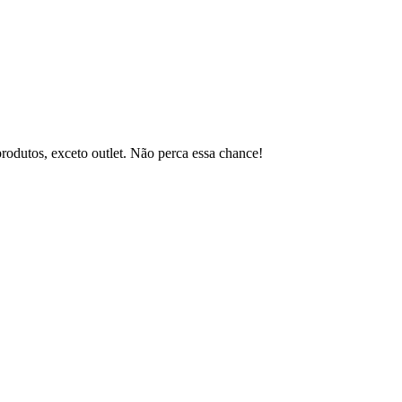
odutos, exceto outlet. Não perca essa chance!