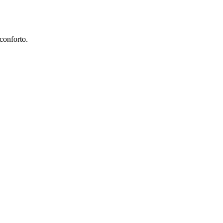
conforto.