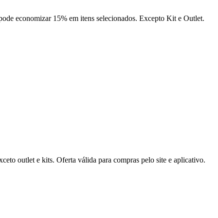
pode economizar 15% em itens selecionados. Excepto Kit e Outlet.
o outlet e kits. Oferta válida para compras pelo site e aplicativo.