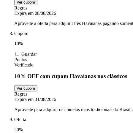
Ver cupom
Regras
Expira em 08/08/2026
Aproveite a oferta para adquirir três Havaianas pagando soment
Cupom
10%
Guardar
Pontos
Verificado
10% OFF com cupom Havaianas nos clássicos
Ver cupom
Regras
Expira em 31/08/2026
Aproveite para adquirir os chinelos mais tradicionais do Brasil
Oferta
20%