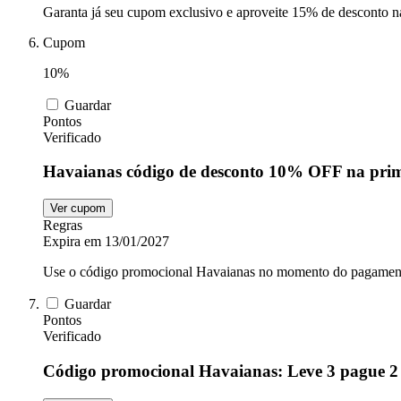
Garanta já seu cupom exclusivo e aproveite 15% de desconto n
Cupom
10%
Guardar
Pontos
Verificado
Havaianas código de desconto 10% OFF na pri
Ver cupom
Regras
Expira em 13/01/2027
Use o código promocional Havaianas no momento do pagamento
Guardar
Pontos
Verificado
Código promocional Havaianas: Leve 3 pague 2