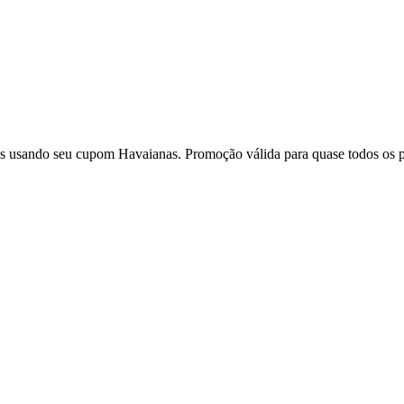
s usando seu cupom Havaianas. Promoção válida para quase todos os pr