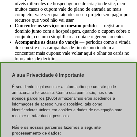
níveis diferentes de hospedagem e de criação de site, e em
muitos casos o cupom vale do plano de entrada ao mais
completo; vale ver qual atende ao seu projeto sem pagar por
recursos que você não vai usar.
Concentre os serviços no mesmo pedido
— registrar o
domínio junto com a hospedagem, quando o cupom cobre o
conjunto, costuma simplificar a conta e o gerenciamento.
Acompanhe as datas do varejo
— períodos como a virada
de semestre e as campanhas de fim de ano tendem a
concentrar mais cupons; vale voltar aqui e olhar os cards no
topo antes de decidir.
Por que o cupom não funciona
A sua Privacidade é Importante
Quando um código GoDaddy não é aceito, quase sempre há uma
É seu direito legal escolher a informação que um site pode
explicação simples. Antes de desistir do desconto, vale checar estes
armazenar e ter acesso. Com a sua permissão, nós e
os
pontos:
nossos parceiros (1605)
armazenamos e/ou acedemos a
informações de acesso num dispositivo, tais como
Prazo encerrado:
cada código tem uma validade própria,
identificadores únicos em cookies e dados de navegação para
indicada no card no topo da página; passado o prazo, ele
recolher e tratar dados pessoais.
deixa de funcionar.
Produto fora da regra:
há cupons restritos a domínios,
Nós e os nossos parceiros fazemos o seguinte
outros a planos de hospedagem ou de revenda; um código de
domínio não vale para um plano, e vice-versa.
processamento de dados: