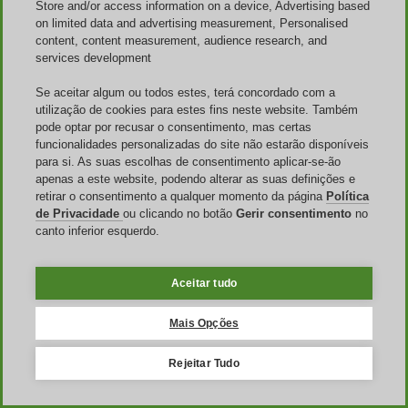
Período de contratação:
alguns descontos só entram a partir
Store and/or access information on a device, Advertising based
de um período mínimo, como o plano anual, e não valem
on limited data and advertising measurement, Personalised
sobre o mês avulso.
content, content measurement, audience research, and
Vale só na contratação inicial:
a maioria dos códigos incide
services development
sobre a primeira compra e não se aplica à renovação de um
serviço que você já mantém.
Se aceitar algum ou todos estes, terá concordado com a
Digitação incorreta:
um espaço a mais ou um caractere
utilização de cookies para estes fins neste website. Também
trocado invalida o código; copiar e colar evita o erro.
pode optar por recusar o consentimento, mas certas
funcionalidades personalizadas do site não estarão disponíveis
Perguntas frequentes
para si. As suas escolhas de consentimento aplicar-se-ão
apenas a este website, podendo alterar as suas definições e
retirar o consentimento a qualquer momento da página
Política
Onde encontro o cupom GoDaddy válido hoje?
O desconto GoDaddy vale na renovação ou só na
de Privacidade
ou clicando no botão
Gerir consentimento
no
contratação?
canto inferior esquerdo.
Dá para somar dois cupons no mesmo pedido da GoDaddy?
O cupom serve para domínio, hospedagem e e-mail
profissional?
Aceitar tudo
Coloquei o código e o desconto não entrou. E agora?
Preciso ter conta na GoDaddy para usar o cupom?
Mais Opções
Vale a pena contratar um plano mais longo com o cupom?
De quanto em quanto tempo os cupons GoDaddy mudam?
Rejeitar Tudo