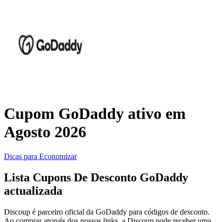
Temu
KaBuM!
Casa e Jardim
Casas Bahia
Viagens e
Transporte
Samsung
Cupom GoDaddy ativo em
Agosto 2026
Saúde e
adidas
Beleza
Dicas para Economizar
Fast Shop
Lista Cupons De Desconto GoDaddy
Esportes e
actualizada
Fitness
Discoup é parceiro oficial da GoDaddy para códigos de desconto.
Booking.com
Ao comprar através dos nossos links, a Discoup pode receber uma