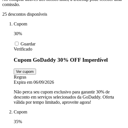
comissão.
25 descontos disponíveis
Automoveis e
Motos
MadeiraMadeira
Cupom
30%
Animais
Nike
Guardar
Verificado
Cupom GoDaddy 30% OFF Imperdível
Insider
Lojas de
departamento
Ver cupom
Regras
LG
Expira em 06/09/2026
Não perca seu cupom exclusivo para garantir 30% de
desconto em serviços selecionados da GoDaddy. Oferta
Electrolux
válida por tempo limitado, aproveite agora!
Cupom
35%