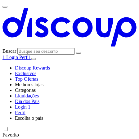
Buscar
1
Login
Perfil
Discoup Rewards
Exclusivos
Top Ofertas
Melhores lojas
Categorias
Todas as
Liquidações
Todas as
lojas
AliExpress
Dia dos Pais
categorias
Login
1
Eletrônica e
Perfil
Informática
Escolha o país
SHEIN
United
United
Italia
France
España
Deutschland
Global
States
Kingdom
Favorito
Moda