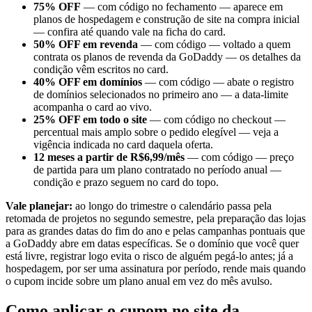
75% OFF
— com código no fechamento — aparece em
planos de hospedagem e construção de site na compra inicial
— confira até quando vale na ficha do card.
50% OFF em revenda
— com código — voltado a quem
contrata os planos de revenda da GoDaddy — os detalhes da
condição vêm escritos no card.
40% OFF em domínios
— com código — abate o registro
de domínios selecionados no primeiro ano — a data-limite
acompanha o card ao vivo.
25% OFF em todo o site
— com código no checkout —
percentual mais amplo sobre o pedido elegível — veja a
vigência indicada no card daquela oferta.
12 meses a partir de R$6,99/mês
— com código — preço
de partida para um plano contratado no período anual —
condição e prazo seguem no card do topo.
Vale planejar:
ao longo do trimestre o calendário passa pela
retomada de projetos no segundo semestre, pela preparação das lojas
para as grandes datas do fim do ano e pelas campanhas pontuais que
a GoDaddy abre em datas específicas. Se o domínio que você quer
está livre, registrar logo evita o risco de alguém pegá-lo antes; já a
hospedagem, por ser uma assinatura por período, rende mais quando
o cupom incide sobre um plano anual em vez do mês avulso.
Como aplicar o cupom no site da