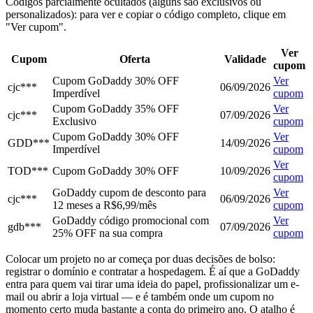
Códigos parcialmente ocultados (alguns são exclusivos ou
personalizados): para ver e copiar o código completo, clique em
"Ver cupom".
Ver
Cupom
Oferta
Validade
cupom
Cupom GoDaddy 30% OFF
Ver
cjc***
06/09/2026
Imperdível
cupom
Cupom GoDaddy 35% OFF
Ver
cjc***
07/09/2026
Exclusivo
cupom
Cupom GoDaddy 30% OFF
Ver
GDD***
14/09/2026
Imperdível
cupom
Ver
TOD***
Cupom GoDaddy 30% OFF
10/09/2026
cupom
GoDaddy cupom de desconto para
Ver
cjc***
06/09/2026
12 meses a R$6,99/mês
cupom
GoDaddy código promocional com
Ver
gdb***
07/09/2026
25% OFF na sua compra
cupom
Colocar um projeto no ar começa por duas decisões de bolso:
registrar o domínio e contratar a hospedagem. É aí que a GoDaddy
entra para quem vai tirar uma ideia do papel, profissionalizar um e-
mail ou abrir a loja virtual — e é também onde um cupom no
momento certo muda bastante a conta do primeiro ano. O atalho é