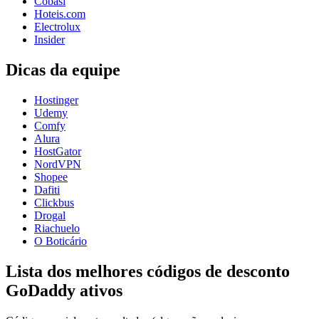
Cobasi
Hoteis.com
Electrolux
Insider
Dicas da equipe
Hostinger
Udemy
Comfy
Alura
HostGator
NordVPN
Shopee
Dafiti
Clickbus
Drogal
Riachuelo
O Boticário
Lista dos melhores códigos de desconto
GoDaddy ativos