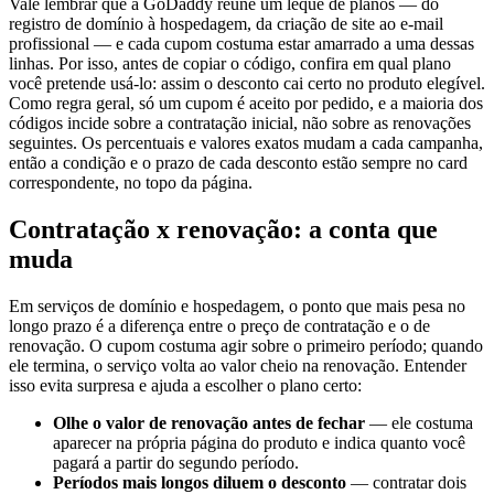
Vale lembrar que a GoDaddy reúne um leque de planos — do
registro de domínio à hospedagem, da criação de site ao e-mail
profissional — e cada cupom costuma estar amarrado a uma dessas
linhas. Por isso, antes de copiar o código, confira em qual plano
você pretende usá-lo: assim o desconto cai certo no produto elegível.
Como regra geral, só um cupom é aceito por pedido, e a maioria dos
códigos incide sobre a contratação inicial, não sobre as renovações
seguintes. Os percentuais e valores exatos mudam a cada campanha,
então a condição e o prazo de cada desconto estão sempre no card
correspondente, no topo da página.
Contratação x renovação: a conta que
muda
Em serviços de domínio e hospedagem, o ponto que mais pesa no
longo prazo é a diferença entre o preço de contratação e o de
renovação. O cupom costuma agir sobre o primeiro período; quando
ele termina, o serviço volta ao valor cheio na renovação. Entender
isso evita surpresa e ajuda a escolher o plano certo:
Olhe o valor de renovação antes de fechar
— ele costuma
aparecer na própria página do produto e indica quanto você
pagará a partir do segundo período.
Períodos mais longos diluem o desconto
— contratar dois