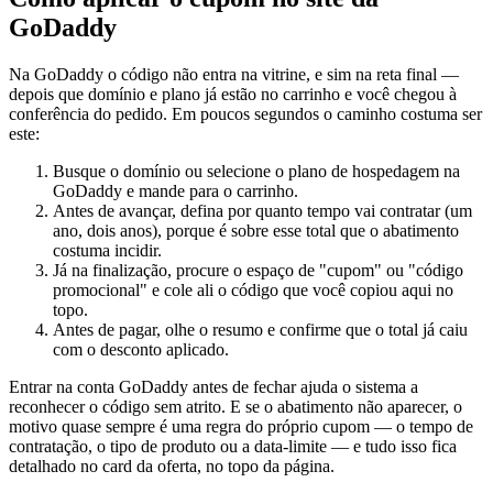
GoDaddy
Na GoDaddy o código não entra na vitrine, e sim na reta final —
depois que domínio e plano já estão no carrinho e você chegou à
conferência do pedido. Em poucos segundos o caminho costuma ser
este:
Busque o domínio ou selecione o plano de hospedagem na
GoDaddy e mande para o carrinho.
Antes de avançar, defina por quanto tempo vai contratar (um
ano, dois anos), porque é sobre esse total que o abatimento
costuma incidir.
Já na finalização, procure o espaço de "cupom" ou "código
promocional" e cole ali o código que você copiou aqui no
topo.
Antes de pagar, olhe o resumo e confirme que o total já caiu
com o desconto aplicado.
Entrar na conta GoDaddy antes de fechar ajuda o sistema a
reconhecer o código sem atrito. E se o abatimento não aparecer, o
motivo quase sempre é uma regra do próprio cupom — o tempo de
contratação, o tipo de produto ou a data-limite — e tudo isso fica
detalhado no card da oferta, no topo da página.