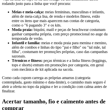
rodando justo para a linha que você procura:
Meias e meia-calça:
meias femininas, masculinas e infantis,
além de meia-calça lisa, de renda e modelos fitness, estão
entre os itens que mais aparecem nas contas de categoria,
como o "6 pagando 3" e os kits.
Moda praia:
biquíni, maiô e peças de beachwear costumam
ganhar campanha própria, com preço promocional no auge da
temporada de verão.
Infantil e família:
meias e moda praia para menina e menino,
além de combos e linhas do tipo "pai e filho" ou "tal mãe, tal
filha", costumam ter promoções próprias, caso das campanhas
sazonais.
Térmicos e fitness:
peças térmicas e a linha fitness (leggings,
tops e shorts) entram em promoções por categoria, em geral
com mecânica de kit aplicada na sacola.
Como cada cupom carrega as próprias amarras (categoria
contemplada, gasto mínimo e data-limite), o caminho mais seguro é
abrir a oferta no topo da página e ler a condição com calma antes de
finalizar.
Acertar tamanho, fio e caimento antes de
comprar