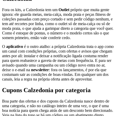
Fora os kits, a Calzedonia tem um
Outlet
próprio que muita gente
ignora: ele guarda meias, meia-calça, moda praia e peças fitness de
coleções passadas com preço cortado e sem pedir código nenhum, e
tem até recortes por linha, como o outlet só de meia-calça ou só de
moda praia, o que ajuda a garimpar direto a categoria que você quer.
Como é estoque de pontas, o número e o modelo certos são o que
somem primeiro, então vale conferir cedo.
O
aplicativo
é o outro atalho: a própria Calzedonia trata o app como
um canal com condições próprias, com ofertas e avisos que chegam
antes por ali: instalar e deixar a notificação ligada costuma render
para quem reabastece a gaveta de meias com frequência. E para ser
avisado quando uma campanha ou um código novo entra no ar,
deixe o e-mail na
newsletter
: fora os lançamentos, é por ela que
costumam sair as condições de boas-vindas. Em qualquer um dos
canais, leia a regra na própria oferta antes de aproveitar.
Cupons Calzedonia por categoria
Boa parte das ofertas e dos cupons da Calzedonia nasce dentro de
uma categoria, e não no catálogo inteiro de uma vez, o que é uma
boa notícia para quem chega atrás de um desconto bem direcionado.
Veja na lista do topo se há um código ou um abatimento direto