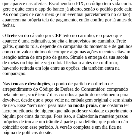
que aparece nas ofertas. Escolhendo o PIX, o código tem vida curta:
gere e quite com o app do banco já aberto, senão o pedido pode cair.
As condições de cada meio (e um eventual parcelamento no cartão)
aparecem na própria tela de pagamento, então confira por lá antes de
fechar.
O
frete
sai do cálculo por CEP feito no carrinho, e o prazo que
aparece é uma estimativa, sujeita a imprevistos no caminho. Frete
grátis, quando rola, depende da campanha do momento e de gatilhos
como um valor mínimo de compra: algumas ações recentes citavam
isenção acima de um piso de gasto. Simule a entrega da sua sacola
de meias ou biquíni e veja o total fechado antes de confirmar;
havendo retirada em loja entre as opções, ela também entra na
comparação.
Nas
trocas e devoluções
, o ponto de partida é o direito de
arrependimento do Código de Defesa do Consumidor: comprando
pela internet, você tem 7 dias corridos a partir do recebimento para
devolver, desde que a peça volte na embalagem original e sem sinais
de uso. Esse "sem uso" pesa mais na
moda praia
, que costuma ter
lacre ou etiqueta de higiene que não pode ser violada: experimente o
biquíni por cima da roupa. Fora isso, a Calzedonia mantém prazos
próprios de troca e um trâmite à parte para defeito, que podem não
coincidir com esse período. A versão completa e em dia fica na
página de políticas do site.