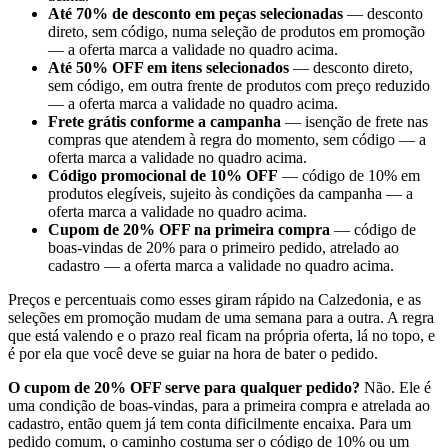
Até 70% de desconto em peças selecionadas
— desconto
direto, sem código, numa seleção de produtos em promoção
— a oferta marca a validade no quadro acima.
Até 50% OFF em itens selecionados
— desconto direto,
sem código, em outra frente de produtos com preço reduzido
— a oferta marca a validade no quadro acima.
Frete grátis conforme a campanha
— isenção de frete nas
compras que atendem à regra do momento, sem código — a
oferta marca a validade no quadro acima.
Código promocional de 10% OFF
— código de 10% em
produtos elegíveis, sujeito às condições da campanha — a
oferta marca a validade no quadro acima.
Cupom de 20% OFF na primeira compra
— código de
boas-vindas de 20% para o primeiro pedido, atrelado ao
cadastro — a oferta marca a validade no quadro acima.
Preços e percentuais como esses giram rápido na Calzedonia, e as
seleções em promoção mudam de uma semana para a outra. A regra
que está valendo e o prazo real ficam na própria oferta, lá no topo, e
é por ela que você deve se guiar na hora de bater o pedido.
O cupom de 20% OFF serve para qualquer pedido?
Não. Ele é
uma condição de boas-vindas, para a primeira compra e atrelada ao
cadastro, então quem já tem conta dificilmente encaixa. Para um
pedido comum, o caminho costuma ser o código de 10% ou um