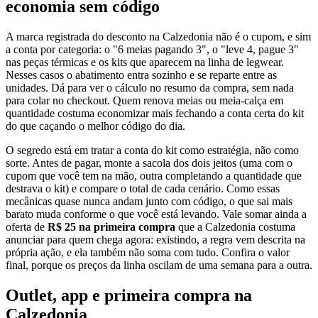
economia sem código
A marca registrada do desconto na Calzedonia não é o cupom, e sim
a conta por categoria: o "6 meias pagando 3", o "leve 4, pague 3"
nas peças térmicas e os kits que aparecem na linha de legwear.
Nesses casos o abatimento entra sozinho e se reparte entre as
unidades. Dá para ver o cálculo no resumo da compra, sem nada
para colar no checkout. Quem renova meias ou meia-calça em
quantidade costuma economizar mais fechando a conta certa do kit
do que caçando o melhor código do dia.
O segredo está em tratar a conta do kit como estratégia, não como
sorte. Antes de pagar, monte a sacola dos dois jeitos (uma com o
cupom que você tem na mão, outra completando a quantidade que
destrava o kit) e compare o total de cada cenário. Como essas
mecânicas quase nunca andam junto com código, o que sai mais
barato muda conforme o que você está levando. Vale somar ainda a
oferta de
R$ 25 na primeira compra
que a Calzedonia costuma
anunciar para quem chega agora: existindo, a regra vem descrita na
própria ação, e ela também não soma com tudo. Confira o valor
final, porque os preços da linha oscilam de uma semana para a outra.
Outlet, app e primeira compra na
Calzedonia