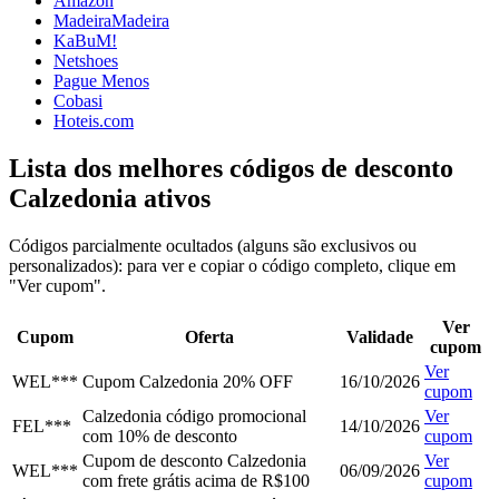
Amazon
MadeiraMadeira
KaBuM!
Netshoes
Pague Menos
Cobasi
Hoteis.com
Lista dos melhores códigos de desconto
Calzedonia ativos
Códigos parcialmente ocultados (alguns são exclusivos ou
personalizados): para ver e copiar o código completo, clique em
"Ver cupom".
Ver
Cupom
Oferta
Validade
cupom
Ver
WEL***
Cupom Calzedonia 20% OFF
16/10/2026
cupom
Calzedonia código promocional
Ver
FEL***
14/10/2026
com 10% de desconto
cupom
Cupom de desconto Calzedonia
Ver
WEL***
06/09/2026
com frete grátis acima de R$100
cupom