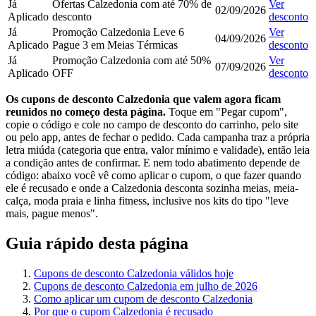
Já
Ofertas Calzedonia com até 70% de
Ver
02/09/2026
Aplicado
desconto
desconto
Já
Promoção Calzedonia Leve 6
Ver
04/09/2026
Aplicado
Pague 3 em Meias Térmicas
desconto
Já
Promoção Calzedonia com até 50%
Ver
07/09/2026
Aplicado
OFF
desconto
Os cupons de desconto Calzedonia que valem agora ficam
reunidos no começo desta página.
Toque em "Pegar cupom",
copie o código e cole no campo de desconto do carrinho, pelo site
ou pelo app, antes de fechar o pedido. Cada campanha traz a própria
letra miúda (categoria que entra, valor mínimo e validade), então leia
a condição antes de confirmar. E nem todo abatimento depende de
código: abaixo você vê como aplicar o cupom, o que fazer quando
ele é recusado e onde a Calzedonia desconta sozinha meias, meia-
calça, moda praia e linha fitness, inclusive nos kits do tipo "leve
mais, pague menos".
Guia rápido desta página
Cupons de desconto Calzedonia válidos hoje
Cupons de desconto Calzedonia em julho de 2026
Como aplicar um cupom de desconto Calzedonia
Por que o cupom Calzedonia é recusado