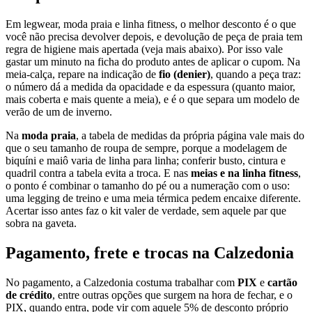
Em legwear, moda praia e linha fitness, o melhor desconto é o que
você não precisa devolver depois, e devolução de peça de praia tem
regra de higiene mais apertada (veja mais abaixo). Por isso vale
gastar um minuto na ficha do produto antes de aplicar o cupom. Na
meia-calça, repare na indicação de
fio (denier)
, quando a peça traz:
o número dá a medida da opacidade e da espessura (quanto maior,
mais coberta e mais quente a meia), e é o que separa um modelo de
verão de um de inverno.
Na
moda praia
, a tabela de medidas da própria página vale mais do
que o seu tamanho de roupa de sempre, porque a modelagem de
biquíni e maiô varia de linha para linha; conferir busto, cintura e
quadril contra a tabela evita a troca. E nas
meias e na linha fitness
,
o ponto é combinar o tamanho do pé ou a numeração com o uso:
uma legging de treino e uma meia térmica pedem encaixe diferente.
Acertar isso antes faz o kit valer de verdade, sem aquele par que
sobra na gaveta.
Pagamento, frete e trocas na Calzedonia
No pagamento, a Calzedonia costuma trabalhar com
PIX
e
cartão
de crédito
, entre outras opções que surgem na hora de fechar, e o
PIX, quando entra, pode vir com aquele 5% de desconto próprio