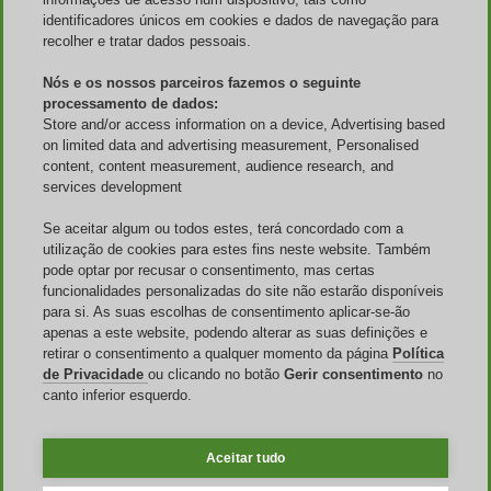
Site
identificadores únicos em cookies e dados de navegação para
recolher e tratar dados pessoais.
Quem somos
Nós e os nossos parceiros fazemos o seguinte
Publicidade
processamento de dados:
Discoup Rewards
Contatos
Store and/or access information on a device, Advertising based
Perguntas Frequentes
on limited data and advertising measurement, Personalised
Termos e Condições
content, content measurement, audience research, and
Aviso legal
services development
Transparência
Equipe Discoup
Se aceitar algum ou todos estes, terá concordado com a
Últimas notícias
utilização de cookies para estes fins neste website. Também
Todas as lojas
pode optar por recusar o consentimento, mas certas
Todas as categorias
funcionalidades personalizadas do site não estarão disponíveis
Guia de descontos
para si. As suas escolhas de consentimento aplicar-se-ão
apenas a este website, podendo alterar as suas definições e
Eventos
retirar o consentimento a qualquer momento da página
Política
de Privacidade
ou clicando no botão
Gerir consentimento
no
Dia dos Pais
canto inferior esquerdo.
Liquidações
Semana do Brasil
Dia do Cliente
Aceitar tudo
O Discoup è gestionado pelo TIKATO ©2013-2026. Todos os