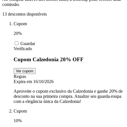
comissão.
13 descontos disponíveis
Automoveis e
Motos
MadeiraMadeira
Cupom
20%
Animais
Nike
Guardar
Verificado
Cupom Calzedonia 20% OFF
Insider
Lojas de
departamento
Ver cupom
Regras
LG
Expira em 16/10/2026
Aproveite o cupom exclusivo da Calzedonia e ganhe 20% de
desconto na sua primeira compra. Atualize seu guarda-roupa
Electrolux
com a elegância única da Calzedonia!
Cupom
10%