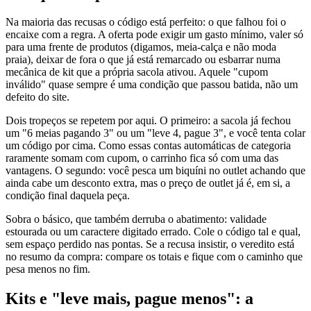
Na maioria das recusas o código está perfeito: o que falhou foi o
encaixe com a regra. A oferta pode exigir um gasto mínimo, valer só
para uma frente de produtos (digamos, meia-calça e não moda
praia), deixar de fora o que já está remarcado ou esbarrar numa
mecânica de kit que a própria sacola ativou. Aquele "cupom
inválido" quase sempre é uma condição que passou batida, não um
defeito do site.
Dois tropeços se repetem por aqui. O primeiro: a sacola já fechou
um "6 meias pagando 3" ou um "leve 4, pague 3", e você tenta colar
um código por cima. Como essas contas automáticas de categoria
raramente somam com cupom, o carrinho fica só com uma das
vantagens. O segundo: você pesca um biquíni no outlet achando que
ainda cabe um desconto extra, mas o preço de outlet já é, em si, a
condição final daquela peça.
Sobra o básico, que também derruba o abatimento: validade
estourada ou um caractere digitado errado. Cole o código tal e qual,
sem espaço perdido nas pontas. Se a recusa insistir, o veredito está
no resumo da compra: compare os totais e fique com o caminho que
pesa menos no fim.
Kits e "leve mais, pague menos": a