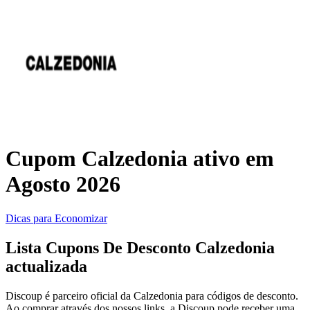
Temu
KaBuM!
Casa e Jardim
Casas Bahia
Viagens e
Transporte
Samsung
Cupom Calzedonia ativo em
Agosto 2026
Saúde e
adidas
Beleza
Dicas para Economizar
Fast Shop
Lista Cupons De Desconto Calzedonia
Esportes e
actualizada
Fitness
Discoup é parceiro oficial da Calzedonia para códigos de desconto.
Booking.com
Ao comprar através dos nossos links, a Discoup pode receber uma