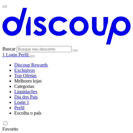
Buscar
1
Login
Perfil
Discoup Rewards
Exclusivos
Top Ofertas
Melhores lojas
Categorias
Todas as
Liquidações
Todas as
lojas
AliExpress
Dia dos Pais
categorias
Login
1
Eletrônica e
Perfil
Informática
Escolha o país
SHEIN
United
United
Italia
France
España
Deutschland
Global
States
Kingdom
Favorito
Moda