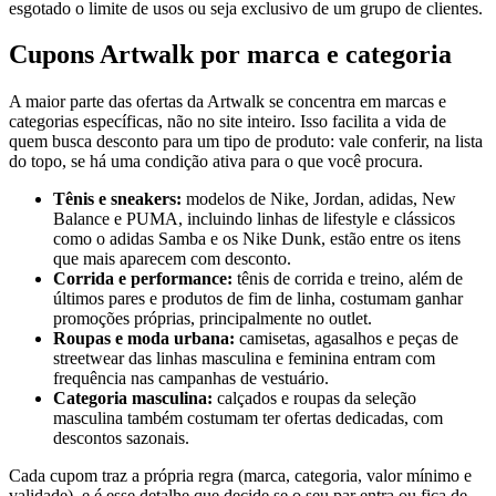
esgotado o limite de usos ou seja exclusivo de um grupo de clientes.
Cupons Artwalk por marca e categoria
A maior parte das ofertas da Artwalk se concentra em marcas e
categorias específicas, não no site inteiro. Isso facilita a vida de
quem busca desconto para um tipo de produto: vale conferir, na lista
do topo, se há uma condição ativa para o que você procura.
Tênis e sneakers:
modelos de Nike, Jordan, adidas, New
Balance e PUMA, incluindo linhas de lifestyle e clássicos
como o adidas Samba e os Nike Dunk, estão entre os itens
que mais aparecem com desconto.
Corrida e performance:
tênis de corrida e treino, além de
últimos pares e produtos de fim de linha, costumam ganhar
promoções próprias, principalmente no outlet.
Roupas e moda urbana:
camisetas, agasalhos e peças de
streetwear das linhas masculina e feminina entram com
frequência nas campanhas de vestuário.
Categoria masculina:
calçados e roupas da seleção
masculina também costumam ter ofertas dedicadas, com
descontos sazonais.
Cada cupom traz a própria regra (marca, categoria, valor mínimo e
validade), e é esse detalhe que decide se o seu par entra ou fica de