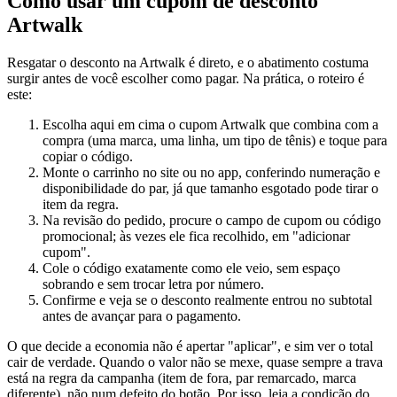
Como usar um cupom de desconto
Artwalk
Resgatar o desconto na Artwalk é direto, e o abatimento costuma
surgir antes de você escolher como pagar. Na prática, o roteiro é
este:
Escolha aqui em cima o cupom Artwalk que combina com a
compra (uma marca, uma linha, um tipo de tênis) e toque para
copiar o código.
Monte o carrinho no site ou no app, conferindo numeração e
disponibilidade do par, já que tamanho esgotado pode tirar o
item da regra.
Na revisão do pedido, procure o campo de cupom ou código
promocional; às vezes ele fica recolhido, em "adicionar
cupom".
Cole o código exatamente como ele veio, sem espaço
sobrando e sem trocar letra por número.
Confirme e veja se o desconto realmente entrou no subtotal
antes de avançar para o pagamento.
O que decide a economia não é apertar "aplicar", e sim ver o total
cair de verdade. Quando o valor não se mexe, quase sempre a trava
está na regra da campanha (item de fora, par remarcado, marca
diferente), não num defeito do botão. Por isso, leia a condição do