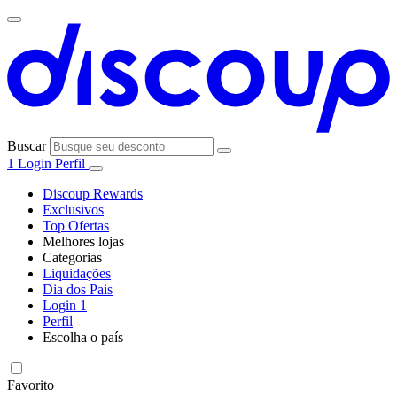
Buscar
1
Login
Perfil
Discoup Rewards
Exclusivos
Top Ofertas
Melhores lojas
Categorias
Todas as
Liquidações
Todas as
lojas
AliExpress
Dia dos Pais
categorias
Login
1
Eletrônica e
Perfil
Informática
Escolha o país
SHEIN
United
United
Italia
France
España
Deutschland
Global
States
Kingdom
Favorito
Moda