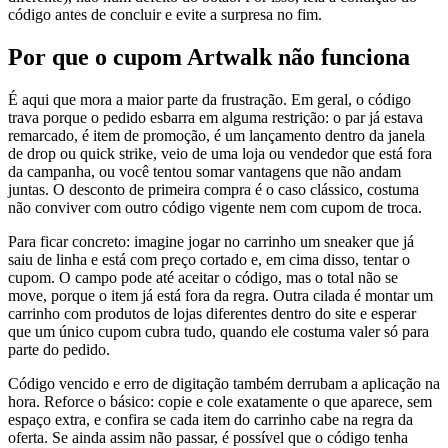
código antes de concluir e evite a surpresa no fim.
Por que o cupom Artwalk não funciona
É aqui que mora a maior parte da frustração. Em geral, o código
trava porque o pedido esbarra em alguma restrição: o par já estava
remarcado, é item de promoção, é um lançamento dentro da janela
de drop ou quick strike, veio de uma loja ou vendedor que está fora
da campanha, ou você tentou somar vantagens que não andam
juntas. O desconto de primeira compra é o caso clássico, costuma
não conviver com outro código vigente nem com cupom de troca.
Para ficar concreto: imagine jogar no carrinho um sneaker que já
saiu de linha e está com preço cortado e, em cima disso, tentar o
cupom. O campo pode até aceitar o código, mas o total não se
move, porque o item já está fora da regra. Outra cilada é montar um
carrinho com produtos de lojas diferentes dentro do site e esperar
que um único cupom cubra tudo, quando ele costuma valer só para
parte do pedido.
Código vencido e erro de digitação também derrubam a aplicação na
hora. Reforce o básico: copie e cole exatamente o que aparece, sem
espaço extra, e confira se cada item do carrinho cabe na regra da
oferta. Se ainda assim não passar, é possível que o código tenha