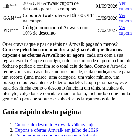
20% OFF Artwalk cupom de
Ver
nik***
01/09/2026
desconto para suas compras
cupom
Cupom Artwalk oferece R$100 OFF
Ver
GAN***
13/09/2026
na compra
cupom
Código promocional Artwalk com
Ver
PRI***
15/02/2027
10% de desconto
cupom
Quer cravar aquele par de tênis na Artwalk pagando menos?
Comece pelo bloco no topo desta página: é ali que ficam os
cupons e as ofertas Artwalk no ar agora
, cada um com a sua
regra descrita. Copie o código, cole no campo de cupom na hora de
fechar o pedido e confira se o total caiu de fato. Como a Artwalk
reúne várias marcas e lojas no mesmo site, cada condição vale para
um recorte (uma marca, uma categoria, um valor mínimo, um
prazo), então leia antes de bater o martelo. Daqui para baixo, este
guia destrincha como o desconto funciona em tênis, sneakers de
lifestyle, calçados de corrida e moda urbana, incluindo o que muita
gente não percebe sobre o cashback e os lançamentos da loja.
Guia rápido desta página
Cupons de desconto Artwalk válidos hoje
Cupons e ofertas Artwalk em julho de 2026
Como usar um cupom de desconto Artwalk