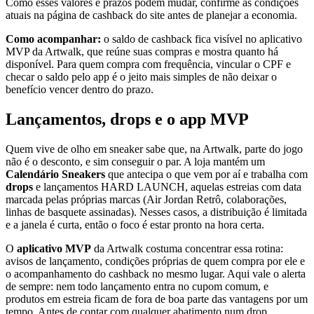
Como esses valores e prazos podem mudar, confirme as condições
atuais na página de cashback do site antes de planejar a economia.
Como acompanhar:
o saldo de cashback fica visível no aplicativo
MVP da Artwalk, que reúne suas compras e mostra quanto há
disponível. Para quem compra com frequência, vincular o CPF e
checar o saldo pelo app é o jeito mais simples de não deixar o
benefício vencer dentro do prazo.
Lançamentos, drops e o app MVP
Quem vive de olho em sneaker sabe que, na Artwalk, parte do jogo
não é o desconto, e sim conseguir o par. A loja mantém um
Calendário Sneakers
que antecipa o que vem por aí e trabalha com
drops
e lançamentos HARD LAUNCH, aquelas estreias com data
marcada pelas próprias marcas (Air Jordan Retrô, colaborações,
linhas de basquete assinadas). Nesses casos, a distribuição é limitada
e a janela é curta, então o foco é estar pronto na hora certa.
O
aplicativo MVP
da Artwalk costuma concentrar essa rotina:
avisos de lançamento, condições próprias de quem compra por ele e
o acompanhamento do cashback no mesmo lugar. Aqui vale o alerta
de sempre: nem todo lançamento entra no cupom comum, e
produtos em estreia ficam de fora de boa parte das vantagens por um
tempo. Antes de contar com qualquer abatimento num drop,