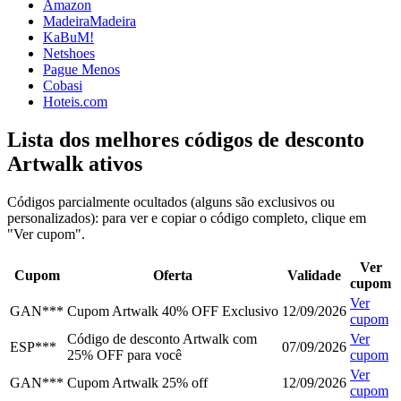
Amazon
MadeiraMadeira
KaBuM!
Netshoes
Pague Menos
Cobasi
Hoteis.com
Lista dos melhores códigos de desconto
Artwalk ativos
Códigos parcialmente ocultados (alguns são exclusivos ou
personalizados): para ver e copiar o código completo, clique em
"Ver cupom".
Ver
Cupom
Oferta
Validade
cupom
Ver
GAN***
Cupom Artwalk 40% OFF Exclusivo
12/09/2026
cupom
Código de desconto Artwalk com
Ver
ESP***
07/09/2026
25% OFF para você
cupom
Ver
GAN***
Cupom Artwalk 25% off
12/09/2026
cupom