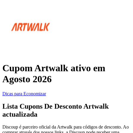
Temu
KaBuM!
Casa e Jardim
Casas Bahia
Viagens e
Transporte
Samsung
Cupom Artwalk ativo em
Agosto 2026
Saúde e
adidas
Beleza
Dicas para Economizar
Fast Shop
Lista Cupons De Desconto Artwalk
Esportes e
actualizada
Fitness
Discoup é parceiro oficial da Artwalk para códigos de desconto. Ao
Booking.com
comprar através dos nossos links, a Discoup pode receber uma