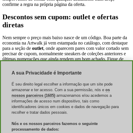
confirme a regra na própria página da oferta.
Descontos sem cupom: outlet e ofertas
diretas
Nem sempre o preço mais baixo nasce de um código. Boa parte da
economia na Artwalk já vem estampada no catálogo, com destaque
para a seção de
outlet
, onde aparecem pares com valor cortado sem
precisar de cupom, normalmente sneakers de coleções anteriores e
últimas numerações que ainda rendem um bom achado. Fique de
olho também nas ações sazonais (datas comemorativas, troca de
estação), quando tênis, vestuário e calçados de performance entram
A sua Privacidade é Importante
com desconto direto na etiqueta.
É seu direito legal escolher a informação que um site pode
O que costuma enganar é a diferença entre o preço que aparece na
armazenar e ter acesso. Com a sua permissão, nós e
os
navegação e o que fecha de verdade no carrinho, já que o total só se
define na última etapa, com frete e CEP. Em vez de testar cupom
nossos parceiros (1605)
armazenamos e/ou acedemos a
atrás de cupom, faça as contas lado a lado: o preço do par já
informações de acesso num dispositivo, tais como
remarcado, o preço no Pix e o preço com um cupom elegível. Como
identificadores únicos em cookies e dados de navegação para
tudo isso oscila, confirme o total fechado antes de bater o
recolher e tratar dados pessoais.
"comprar".
Nós e os nossos parceiros fazemos o seguinte
Pagamento, frete e trocas na Artwalk
processamento de dados: