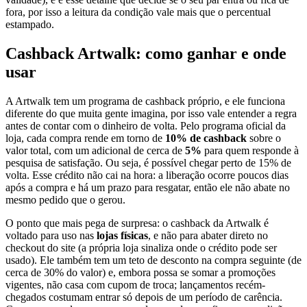
fora, por isso a leitura da condição vale mais que o percentual
estampado.
Cashback Artwalk: como ganhar e onde
usar
A Artwalk tem um programa de cashback próprio, e ele funciona
diferente do que muita gente imagina, por isso vale entender a regra
antes de contar com o dinheiro de volta. Pelo programa oficial da
loja, cada compra rende em torno de
10% de cashback
sobre o
valor total, com um adicional de cerca de
5%
para quem responde à
pesquisa de satisfação. Ou seja, é possível chegar perto de 15% de
volta. Esse crédito não cai na hora: a liberação ocorre poucos dias
após a compra e há um prazo para resgatar, então ele não abate no
mesmo pedido que o gerou.
O ponto que mais pega de surpresa: o cashback da Artwalk é
voltado para uso nas
lojas físicas
, e não para abater direto no
checkout do site (a própria loja sinaliza onde o crédito pode ser
usado). Ele também tem um teto de desconto na compra seguinte (de
cerca de 30% do valor) e, embora possa se somar a promoções
vigentes, não casa com cupom de troca; lançamentos recém-
chegados costumam entrar só depois de um período de carência.