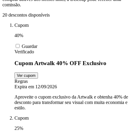
comissão.
20 descontos disponíveis
Automoveis e
Motos
MadeiraMadeira
Cupom
40%
Animais
Nike
Guardar
Verificado
Cupom Artwalk 40% OFF Exclusivo
Insider
Lojas de
departamento
Ver cupom
Regras
LG
Expira em 12/09/2026
Aproveite o cupom exclusivo da Artwalk e obtenha 40% de
desconto para transformar seu visual com muita economia e
Electrolux
estilo.
Cupom
25%