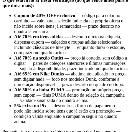
O que estava no ar nesta verificação (do que vence antes para o
que dura mais):
Cupom de 40% OFF exclusivo
— código para colar no
carrinho — vale para a seleção indicada na própria oferta e
não incide sobre itens já remarcados — prazo descrito no
quadro lá em cima.
Até 70% em itens adidas
— desconto direto na etiqueta,
dispensa cupom — calçados e roupas adidas selecionados,
incluindo clássicos de lifestyle — enquanto durar o estoque,
com prazo no quadro acima.
Até 70% na seção Outlet
— preço já cortado, sem código a
digitar — pares de coleções anteriores e últimas numerações
— sujeito à disponibilidade, prazo indicado no quadro acima.
Até 65% em Nike Dunks
— abatimento aplicado no preço,
sem digitar nada — foco nos modelos Dunk, conforme a
numeração disponível — prazo descrito no quadro no topo.
Até 50% na linha PUMA
— promoção no próprio preço,
sem cupom — tênis PUMA dentro da seleção da campanha
— validade sinalizada no quadro acima.
5% extra no Pix
— desconto na forma de pagamento —
pode não incidir sobre itens que já estão em promoção —
condição válida enquanto a campanha seguir no quadro
acima.
Percentuais e prazos giram rápido no mundo dos lançamentos