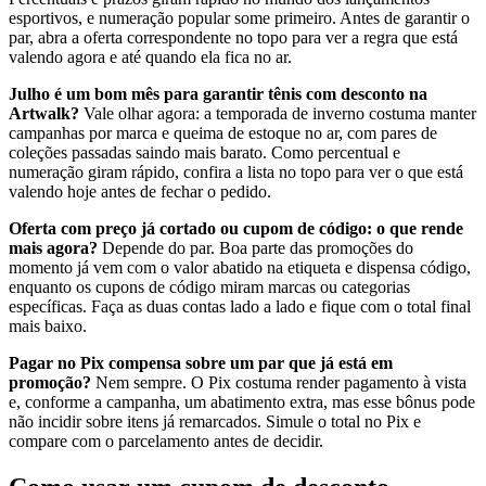
esportivos, e numeração popular some primeiro. Antes de garantir o
par, abra a oferta correspondente no topo para ver a regra que está
valendo agora e até quando ela fica no ar.
Julho é um bom mês para garantir tênis com desconto na
Artwalk?
Vale olhar agora: a temporada de inverno costuma manter
campanhas por marca e queima de estoque no ar, com pares de
coleções passadas saindo mais barato. Como percentual e
numeração giram rápido, confira a lista no topo para ver o que está
valendo hoje antes de fechar o pedido.
Oferta com preço já cortado ou cupom de código: o que rende
mais agora?
Depende do par. Boa parte das promoções do
momento já vem com o valor abatido na etiqueta e dispensa código,
enquanto os cupons de código miram marcas ou categorias
específicas. Faça as duas contas lado a lado e fique com o total final
mais baixo.
Pagar no Pix compensa sobre um par que já está em
promoção?
Nem sempre. O Pix costuma render pagamento à vista
e, conforme a campanha, um abatimento extra, mas esse bônus pode
não incidir sobre itens já remarcados. Simule o total no Pix e
compare com o parcelamento antes de decidir.