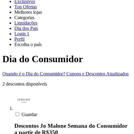
Exclusivos
Top Ofertas
Melhores lojas
Categorias
Todas as
Liquidações
Todas as
lojas
AliExpress
Dia dos Pais
categorias
Login
1
Eletrônica e
Perfil
Informática
Escolha o país
SHEIN
United
United
Italia
France
España
Deutschland
Global
States
Kingdom
Dia do Consumidor
Moda
Temu
Quando é o Dia do Consumidor?
Cupons e Descontos Atualizados
2 descontos disponíveis
KaBuM!
Casa e Jardim
Casas Bahia
Guardar
Viagens e
Transporte
Descontos Jo Malone Semana do Consumidor
Samsung
a partir de R$350