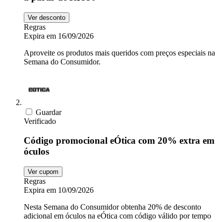
Ver desconto
Saúde e
adidas
Regras
Beleza
Expira em 16/09/2026
Aproveite os produtos mais queridos com preços especiais na
Fast Shop
Semana do Consumidor.
Esportes e
Fitness
Booking.com
Guardar
Verificado
Automoveis e
Código promocional eÓtica com 20% extra em
Motos
MadeiraMadeira
óculos
Ver cupom
Animais
Nike
Regras
Expira em 10/09/2026
Nesta Semana do Consumidor obtenha 20% de desconto
Insider
adicional em óculos na eÓtica com código válido por tempo
Lojas de