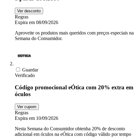
Ver desconto
Saúde e
adidas
Regras
Beleza
Expira em 08/09/2026
Aproveite os produtos mais queridos com preços especiais na
Fast Shop
Semana do Consumidor.
Esportes e
Fitness
Booking.com
Guardar
Verificado
Automoveis e
Código promocional eÓtica com 20% extra em
Motos
MadeiraMadeira
óculos
Ver cupom
Animais
Nike
Regras
Expira em 10/09/2026
Nesta Semana do Consumidor obtenha 20% de desconto
Insider
adicional em óculos na eÓtica com código válido por tempo
Lojas de