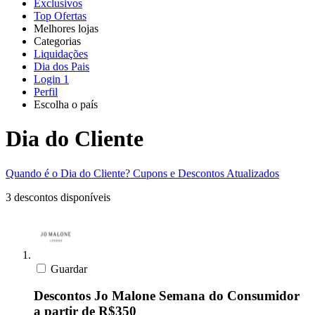
Exclusivos
Top Ofertas
Melhores lojas
Categorias
Todas as
Liquidações
Todas as
lojas
AliExpress
Dia dos Pais
categorias
Login
1
Eletrônica e
Perfil
Informática
Escolha o país
SHEIN
United
United
Italia
France
España
Deutschland
Global
States
Kingdom
Dia do Cliente
Moda
Temu
Quando é o Dia do Cliente?
Cupons e Descontos Atualizados
3 descontos disponíveis
KaBuM!
Casa e Jardim
Casas Bahia
Guardar
Viagens e
Transporte
Descontos Jo Malone Semana do Consumidor
Samsung
a partir de R$350