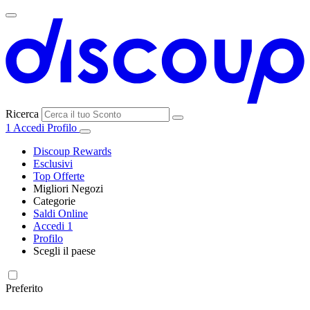
Ricerca
1
Accedi
Profilo
Discoup Rewards
Esclusivi
Top Offerte
Migliori Negozi
Categorie
Tutti i
Saldi Online
Tutte le
negozi
SHEIN
Accedi
1
categorie
Profilo
Elettronica e
Scegli il paese
Informatica
United
United
France
España
Deutschland
Brasil
Global
MediaWorld
States
Kingdom
Preferito