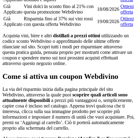
Già
Vini dolci in sconto fino al 21% con
Ottieni
18/08/2026
Applicato
questa promozione Webdivino
offerta
Già
Risparmia fino al 37% sui vini rossi
Ottieni
19/08/2026
Applicato
con questa offerta Webdivino
offerta
Acquista vini, birre e altri
distillati a prezzi ottimi
utilizzando un
codice sconto Webdivino o approfittando delle ultime offerte
rilanciate sul sito. Scopri tutti i modi per risparmiare attraverso
questa pratica guida, pensata proprio per mostrarti come attivare un
coupon e spendere meno sui tuoi prossimi acquisti effettuati
attraverso questo negozio online.
Come si attiva un coupon Webdivino
La via del risparmio inizia dalla pagina principale del sito
Webdivino, attraverso la quale puoi
scoprire quali articoli sono
attualmente disponibili
a prezzi più vantaggiosi o, semplicemente,
capire cosa è incluso nel catalogo. Appena trovi qualcosa che ti
interessa, clicca sulla sua immagine prodotto per scoprire più
informazioni e impostare il numero di unità che vuoi acquistare. Poi,
premi su ‘Aggiungi al carrello’. Ciò ti porterà automaticamente
proprio alla schermata del carrello.