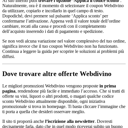
Al suo interno puoi
trovare l’opzione ‘Applica il codice sconto’
.
Naturalmente, ora è il momento di selezionare il coupon Webdivino
da utilizzare, copiarlo e incollarlo in quel campo di testo.
Dopodiché, devi premere sul pulsante ‘Applica sconto’ per
confermarne l’attivazione. Appena vedi il valore totale dell’ordine
cambiare, recati alla cassa e procedi con il completamento
dell’acquisto inserendo i dati di pagamento e spedizione.
Se non vedi alcuna variazione nel valore complessivo del tuo ordine,
significa invece che il tuo coupon Webdivino non ha funzionato.
Continua a leggere la guida per scoprire le soluzioni ai problemi più
diffusi.
Dove trovare altre offerte Webdivino
Le migliori promozioni Webdivino vengono proposte
in prima
pagina
, rendendone più facile e immediato l’accesso. Che si tratti di
offerte su vini, liquori o altri prodotti, o magari qualche codice
sconto Webdivino attualmente disponibile, ogni iniziativa
promozionale si trova in homepage. Ti basta cliccare l’immagine che
ti porta a quella che desideri osservare meglio.
Il sito ti proporrà anche
l’iscrizione alla newsletter
. Dovresti
decisamente farla, dato che in quel modo riceverai subito un buono