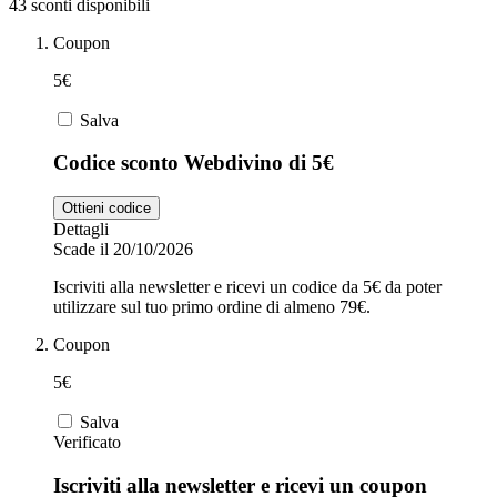
43 sconti disponibili
Coupon
Zooplus
Auto e Moto
5€
Salva
Alpitour
Codice sconto Webdivino di 5€
Salute e
Farmacia
Ottieni codice
Dettagli
Privé by
Scade il 20/10/2026
Zalando
Scarpe
Iscriviti alla newsletter e ricevi un codice da 5€ da poter
utilizzare sul tuo primo ordine di almeno 79€.
adidas
Coupon
5€
Unieuro
Salva
Verificato
Iscriviti alla newsletter e ricevi un coupon