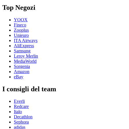
Top Negozi
YOOX
Fineco
Zooplus
Unieuro
ITA Airways
AliExpress
Samsung
Leroy Merlin
MediaWorld
Sorgenia
Amazon
eBay
I consigli del team
Everli
Redcare
Italo
Decathlon
Sephora
adidas