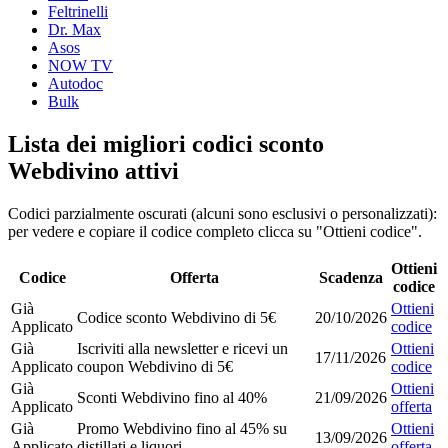
Feltrinelli
Dr. Max
Asos
NOW TV
Autodoc
Bulk
Lista dei migliori codici sconto
Webdivino attivi
Codici parzialmente oscurati (alcuni sono esclusivi o personalizzati):
per vedere e copiare il codice completo clicca su "Ottieni codice".
Ottieni
Codice
Offerta
Scadenza
codice
Già
Ottieni
Codice sconto Webdivino di 5€
20/10/2026
Applicato
codice
Già
Iscriviti alla newsletter e ricevi un
Ottieni
17/11/2026
Applicato
coupon Webdivino di 5€
codice
Già
Ottieni
Sconti Webdivino fino al 40%
21/09/2026
Applicato
offerta
Già
Promo Webdivino fino al 45% su
Ottieni
13/09/2026
Applicato
distillati e liquori
offerta