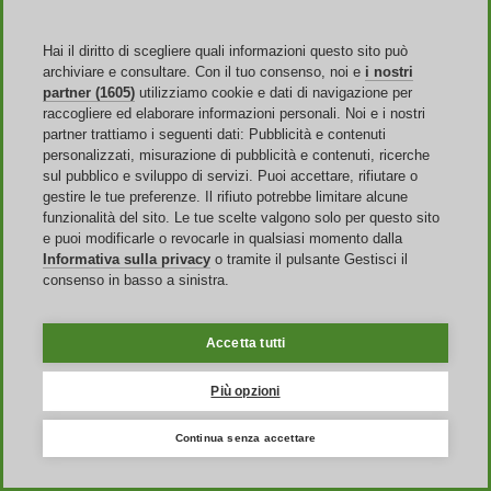
Hai il diritto di scegliere quali informazioni questo sito può
archiviare e consultare. Con il tuo consenso, noi e
i nostri
Sito Web
partner (1605)
utilizziamo cookie e dati di navigazione per
raccogliere ed elaborare informazioni personali. Noi e i nostri
Chi siamo
partner trattiamo i seguenti dati: Pubblicità e contenuti
Pubblicità
personalizzati, misurazione di pubblicità e contenuti, ricerche
Discoup Rewards
sul pubblico e sviluppo di servizi. Puoi accettare, rifiutare o
Contatti
gestire le tue preferenze. Il rifiuto potrebbe limitare alcune
FAQ
funzionalità del sito. Le tue scelte valgono solo per questo sito
T&C
e puoi modificarle o revocarle in qualsiasi momento dalla
Informazioni legali
Informativa sulla privacy
o tramite il pulsante Gestisci il
Trasparenza
consenso in basso a sinistra.
Team Discoup
News
Tutti i negozi
Tutte le categorie
Accetta tutti
Guida agli sconti
Più opzioni
Eventi
Continua senza accettare
Saldi Online
Back to School
Amazon Prime Day