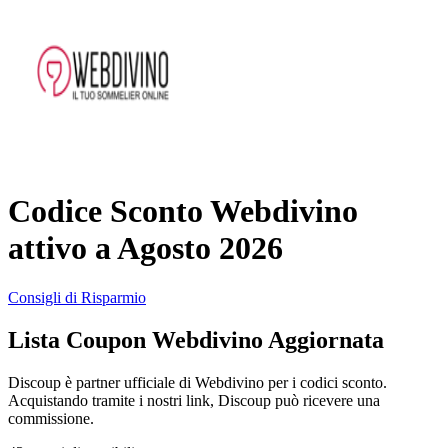
AliExpress
Abbigliamento
e Accessori
eBay
Casa e
Amazon
Giardino
Codice Sconto Webdivino
YOOX
attivo a Agosto 2026
Vacanze e
Hotel
Consigli di Risparmio
ITA Airways
Lista Coupon Webdivino Aggiornata
Cosmetici e
Profumi
Samsung
Discoup è partner ufficiale di Webdivino per i codici sconto.
Acquistando tramite i nostri link, Discoup può ricevere una
commissione.
Trasporti
Fineco