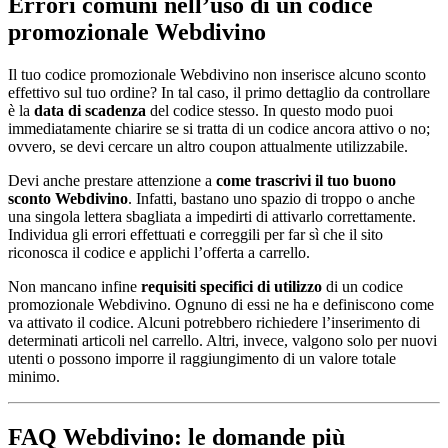
Errori comuni nell’uso di un codice
promozionale Webdivino
Il tuo codice promozionale Webdivino non inserisce alcuno sconto
effettivo sul tuo ordine? In tal caso, il primo dettaglio da controllare
è la
data di scadenza
del codice stesso. In questo modo puoi
immediatamente chiarire se si tratta di un codice ancora attivo o no;
ovvero, se devi cercare un altro coupon attualmente utilizzabile.
Devi anche prestare attenzione a
come trascrivi il tuo buono
sconto Webdivino
. Infatti, bastano uno spazio di troppo o anche
una singola lettera sbagliata a impedirti di attivarlo correttamente.
Individua gli errori effettuati e correggili per far sì che il sito
riconosca il codice e applichi l’offerta a carrello.
Non mancano infine
requisiti specifici di utilizzo
di un codice
promozionale Webdivino. Ognuno di essi ne ha e definiscono come
va attivato il codice. Alcuni potrebbero richiedere l’inserimento di
determinati articoli nel carrello. Altri, invece, valgono solo per nuovi
utenti o possono imporre il raggiungimento di un valore totale
minimo.
FAQ Webdivino: le domande più