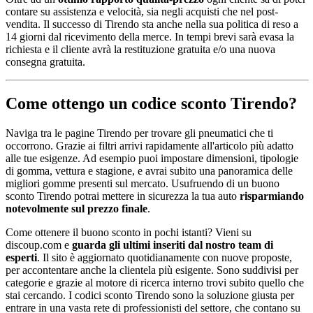
contare su assistenza e velocità, sia negli acquisti che nel post-
vendita. Il successo di Tirendo sta anche nella sua politica di reso a
14 giorni dal ricevimento della merce. In tempi brevi sarà evasa la
richiesta e il cliente avrà la restituzione gratuita e/o una nuova
consegna gratuita.
Come ottengo un codice sconto Tirendo?
Naviga tra le pagine Tirendo per trovare gli pneumatici che ti
occorrono. Grazie ai filtri arrivi rapidamente all'articolo più adatto
alle tue esigenze. Ad esempio puoi impostare dimensioni, tipologie
di gomma, vettura e stagione, e avrai subito una panoramica delle
migliori gomme presenti sul mercato. Usufruendo di un buono
sconto Tirendo potrai mettere in sicurezza la tua auto
risparmiando
notevolmente sul prezzo finale
.
Come ottenere il buono sconto in pochi istanti? Vieni su
discoup.com e
guarda gli ultimi inseriti dal nostro team di
esperti
. Il sito è aggiornato quotidianamente con nuove proposte,
per accontentare anche la clientela più esigente. Sono suddivisi per
categorie e grazie al motore di ricerca interno trovi subito quello che
stai cercando. I codici sconto Tirendo sono la soluzione giusta per
entrare in una vasta rete di professionisti del settore, che contano su