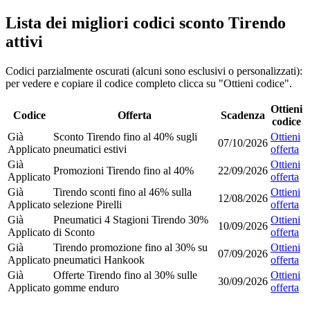
Lista dei migliori codici sconto Tirendo
attivi
Codici parzialmente oscurati (alcuni sono esclusivi o personalizzati):
per vedere e copiare il codice completo clicca su "Ottieni codice".
Ottieni
Codice
Offerta
Scadenza
codice
Già
Sconto Tirendo fino al 40% sugli
Ottieni
07/10/2026
Applicato
pneumatici estivi
offerta
Già
Ottieni
Promozioni Tirendo fino al 40%
22/09/2026
Applicato
offerta
Già
Tirendo sconti fino al 46% sulla
Ottieni
12/08/2026
Applicato
selezione Pirelli
offerta
Già
Pneumatici 4 Stagioni Tirendo 30%
Ottieni
10/09/2026
Applicato
di Sconto
offerta
Già
Tirendo promozione fino al 30% su
Ottieni
07/09/2026
Applicato
pneumatici Hankook
offerta
Già
Offerte Tirendo fino al 30% sulle
Ottieni
30/09/2026
Applicato
gomme enduro
offerta