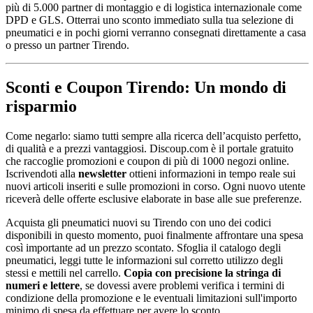
più di 5.000 partner di montaggio e di logistica internazionale come
DPD e GLS. Otterrai uno sconto immediato sulla tua selezione di
pneumatici e in pochi giorni verranno consegnati direttamente a casa
o presso un partner Tirendo.
Sconti e Coupon Tirendo: Un mondo di
risparmio
Come negarlo: siamo tutti sempre alla ricerca dell’acquisto perfetto,
di qualità e a prezzi vantaggiosi. Discoup.com è il portale gratuito
che raccoglie promozioni e coupon di più di 1000 negozi online.
Iscrivendoti alla
newsletter
ottieni informazioni in tempo reale sui
nuovi articoli inseriti e sulle promozioni in corso. Ogni nuovo utente
riceverà delle offerte esclusive elaborate in base alle sue preferenze.
Acquista gli pneumatici nuovi su Tirendo con uno dei codici
disponibili in questo momento, puoi finalmente affrontare una spesa
così importante ad un prezzo scontato. Sfoglia il catalogo degli
pneumatici, leggi tutte le informazioni sul corretto utilizzo degli
stessi e mettili nel carrello.
Copia con precisione la stringa di
numeri e lettere
, se dovessi avere problemi verifica i termini di
condizione della promozione e le eventuali limitazioni sull'importo
minimo di spesa da effettuare per avere lo sconto.