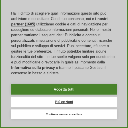
Mobile App
Hai il diritto di scegliere quali informazioni questo sito può
archiviare e consultare. Con il tuo consenso, noi e
i nostri
partner (1605)
utilizziamo cookie e dati di navigazione per
raccogliere ed elaborare informazioni personali. Noi e i nostri
partner trattiamo i seguenti dati: Pubblicità e contenuti
Sito Web
personalizzati, misurazione di pubblicità e contenuti, ricerche
sul pubblico e sviluppo di servizi. Puoi accettare, rifiutare o
Chi siamo
gestire le tue preferenze. Il rifiuto potrebbe limitare alcune
Pubblicità
funzionalità del sito. Le tue scelte valgono solo per questo sito
Discoup Rewards
e puoi modificarle o revocarle in qualsiasi momento dalla
Contatti
Informativa sulla privacy
o tramite il pulsante Gestisci il
FAQ
consenso in basso a sinistra.
T&C
Informazioni legali
Trasparenza
Team Discoup
Accetta tutti
News
Tutti i negozi
Più opzioni
Tutte le categorie
Guida agli sconti
Continua senza accettare
Eventi