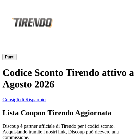
AliExpress
Abbigliamento
e Accessori
eBay
Casa e
Amazon
Giardino
Punti
YOOX
Codice Sconto Tirendo attivo a
Vacanze e
Hotel
Agosto 2026
ITA Airways
Consigli di Risparmio
Cosmetici e
Lista Coupon Tirendo Aggiornata
Profumi
Samsung
Discoup è partner ufficiale di Tirendo per i codici sconto.
Acquistando tramite i nostri link, Discoup può ricevere una
Trasporti
Fineco
commissione.