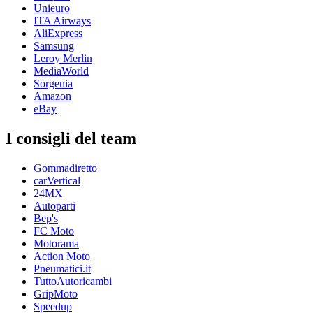
Unieuro
ITA Airways
AliExpress
Samsung
Leroy Merlin
MediaWorld
Sorgenia
Amazon
eBay
I consigli del team
Gommadiretto
carVertical
24MX
Autoparti
Bep's
FC Moto
Motorama
Action Moto
Pneumatici.it
TuttoAutoricambi
GripMoto
Speedup