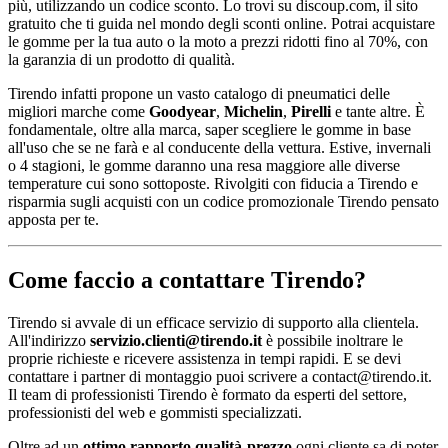
più, utilizzando un codice sconto. Lo trovi su discoup.com, il sito
gratuito che ti guida nel mondo degli sconti online. Potrai acquistare
le gomme per la tua auto o la moto a prezzi ridotti fino al 70%, con
la garanzia di un prodotto di qualità.
Tirendo infatti propone un vasto catalogo di pneumatici delle
migliori marche come
Goodyear
,
Michelin
,
Pirelli
e tante altre. È
fondamentale, oltre alla marca, saper scegliere le gomme in base
all'uso che se ne farà e al conducente della vettura. Estive, invernali
o 4 stagioni, le gomme daranno una resa maggiore alle diverse
temperature cui sono sottoposte. Rivolgiti con fiducia a Tirendo e
risparmia sugli acquisti con un codice promozionale Tirendo pensato
apposta per te.
Come faccio a contattare Tirendo?
Tirendo si avvale di un efficace servizio di supporto alla clientela.
All'indirizzo
servizio.clienti@tirendo.it
è possibile inoltrare le
proprie richieste e ricevere assistenza in tempi rapidi. E se devi
contattare i partner di montaggio puoi scrivere a contact@tirendo.it.
Il team di professionisti Tirendo è formato da esperti del settore,
professionisti del web e gommisti specializzati.
Oltre ad un
ottimo rapporto qualità-prezzo
ogni cliente sa di poter