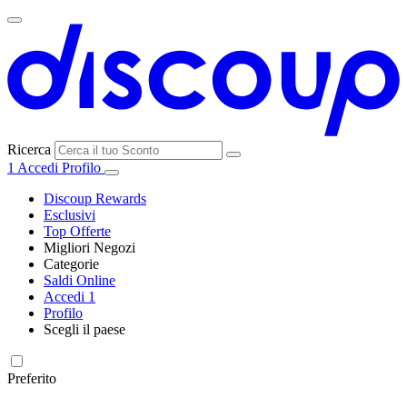
Ricerca
1
Accedi
Profilo
Discoup Rewards
Esclusivi
Top Offerte
Migliori Negozi
Categorie
Tutti i
Saldi Online
Tutte le
negozi
SHEIN
Accedi
1
categorie
Profilo
Elettronica e
Scegli il paese
Informatica
United
United
France
España
Deutschland
Brasil
Global
MediaWorld
States
Kingdom
Preferito