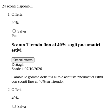
24 sconti disponibili
Zooplus
Offerta
Auto e Moto
40%
Alpitour
Salva
Punti
Salute e
Farmacia
Sconto Tirendo fino al 40% sugli pneumatici
estivi
Privé by
Zalando
Scarpe
Ottieni offerta
Dettagli
Scade il 07/10/2026
adidas
Cambia le gomme della tua auto e acquista pneumatici estivi
con sconti fino al 40% su Tirendo.
Unieuro
Offerta
40%
Salva