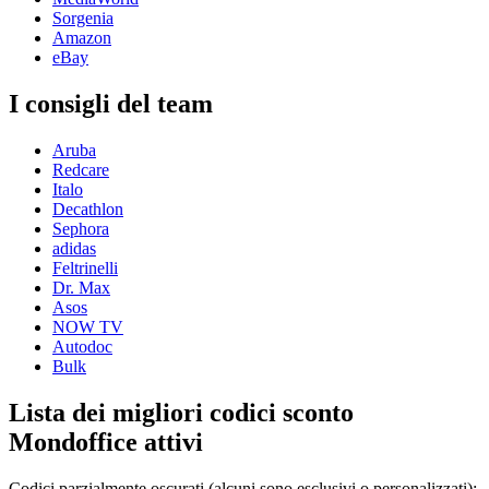
Sorgenia
Amazon
eBay
I consigli del team
Aruba
Redcare
Italo
Decathlon
Sephora
adidas
Feltrinelli
Dr. Max
Asos
NOW TV
Autodoc
Bulk
Lista dei migliori codici sconto
Mondoffice attivi
Codici parzialmente oscurati (alcuni sono esclusivi o personalizzati):