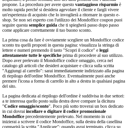
propone. La procedura per avere questo
vantaggioso risparmio
è
molto rapida perché si desidera agevolare il cliente e fargli vivere
un'esperienza di acquisto che lo invoglierà a ritornare in questo e-
shop. Se non sei esperto con l'utilizzo dei Mondoffice coupon puoi
seguire questa
semplice guida
che ti spiegherà passo dopo passo
come applicare correttamente il tuo buono sconto.
La prima cosa da fare è ovviamente scegliere un Mondoffice codice
sconto tra quelli proposti in questa pagina: visualizza la stringa di
lettere e numeri premendo il tasto "Scopri il codice" e
leggi
attentamente tutte le specifiche
prima di procedere al suo utilizzo.
Dopo aver prelevato il Mondoffice codice omaggio, cerca nel
catalogo gli articoli che desideri acquistare e clicca sulla scritta
"Aggiungi al carrello": sarai immediatamente indirizzato alla pagina
di riepilogo dell'ordine Mondoffice. Eventualmente puoi anche
premere l'icona a forma di carrello in alto a destra in qualsiasi pagina
del sito.
La pagina dedicata al riepilogo dell'ordine è suddivisa in due settori:
a te interessa quello posto sulla destra dove compare la dicitura
"
Codice omaggio/sconto
". Poco più sotto troverai un box dedicato
in cui dovrai
incollare o digitare il codice promozionale
Mondoffice
precedentemente prelevato. Nel momento in cui
inizierai a scrivere il codice Mondoffice, sulla destra della casellina
comparirà la scritta "Applicare"; quando avrai terminato, clicca su