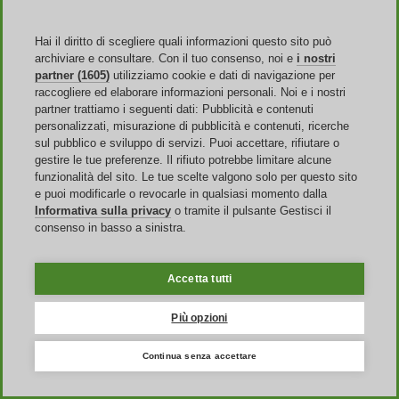
Categoria molto apprezzata dagli utenti è quella dedicata alle
promozioni Mondoffice del momento che porta il nome di "
Offerte
Speciali e Occasioni
". Qui è possibile trovare articoli scontati con
Hai il diritto di scegliere quali informazioni questo sito può
percentuali che arrivano anche al 70%
ed è inoltre possibile
archiviare e consultare. Con il tuo consenso, noi e
i nostri
visualizzare i codici regali Mondoffice attivi in un determinato
partner (1605)
utilizziamo cookie e dati di navigazione per
momento.
raccogliere ed elaborare informazioni personali. Noi e i nostri
partner trattiamo i seguenti dati: Pubblicità e contenuti
Il Mondoffice catalogo online propone anche un interessante
personalizzati, misurazione di pubblicità e contenuti, ricerche
servizio di
consulenza
e
progettazione
gratuito, dove sarai
sul pubblico e sviluppo di servizi. Puoi accettare, rifiutare o
supportato da un team di specialisti, e un servizio per il montaggio
gestire le tue preferenze. Il rifiuto potrebbe limitare alcune
dei mobili. Se lo desideri puoi richiedere gratuitamente il
funzionalità del sito. Le tue scelte valgono solo per questo sito
Mondoffice volantino cartaceo semplicemente compilando il form
e puoi modificarle o revocarle in qualsiasi momento dalla
presente in homepage. Completano l'offerta Mondoffice Staples i
Informativa sulla privacy
o tramite il pulsante Gestisci il
servizi su misura
che riguardano il benessere acustico ottenuto
consenso in basso a sinistra.
attraverso la fonoassorbenza e la fornitura di pannelli decorativi,
personalizzabili e colorati.
Accetta tutti
Sconti e Codici Omaggio Mondoffice: Un
Più opzioni
mondo di risparmio
Continua senza accettare
Il risparmio che puoi ottenere nel sito Staples Mondoffice è sempre
notevole dal momento che
l'azienda eroga sovente sconti speciali
per gli utenti. Con i Mondoffice codici sconto puoi usufruire di un