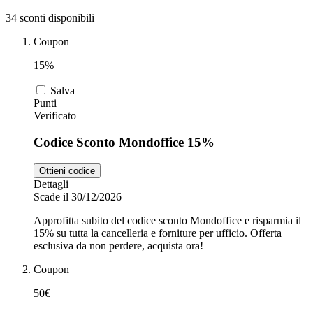
34 sconti disponibili
Zooplus
Coupon
Auto e Moto
15%
Alpitour
Salva
Punti
Salute e
Verificato
Farmacia
Codice Sconto Mondoffice 15%
Privé by
Zalando
Scarpe
Ottieni codice
Dettagli
Scade il 30/12/2026
adidas
Approfitta subito del codice sconto Mondoffice e risparmia il
15% su tutta la cancelleria e forniture per ufficio. Offerta
esclusiva da non perdere, acquista ora!
Unieuro
Coupon
50€