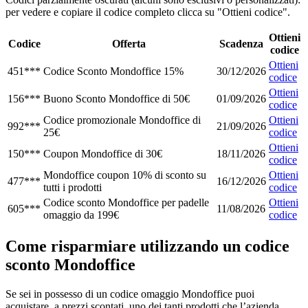
per vedere e copiare il codice completo clicca su "Ottieni codice".
Ottieni
Codice
Offerta
Scadenza
codice
Ottieni
451***
Codice Sconto Mondoffice 15%
30/12/2026
codice
Ottieni
156***
Buono Sconto Mondoffice di 50€
01/09/2026
codice
Codice promozionale Mondoffice di
Ottieni
992***
21/09/2026
25€
codice
Ottieni
150***
Coupon Mondoffice di 30€
18/11/2026
codice
Mondoffice coupon 10% di sconto su
Ottieni
477***
16/12/2026
tutti i prodotti
codice
Codice sconto Mondoffice per padelle
Ottieni
605***
11/08/2026
omaggio da 199€
codice
Come risparmiare utilizzando un codice
sconto Mondoffice
Se sei in possesso di un codice omaggio Mondoffice puoi
acquistare, a prezzi scontati, uno dei tanti prodotti che l’azienda