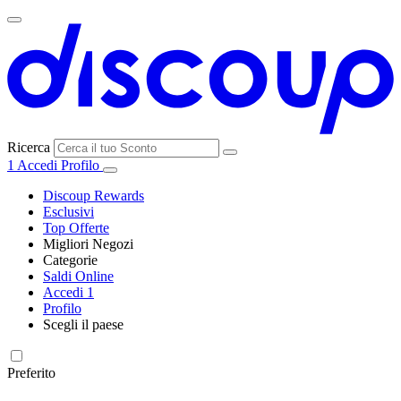
Ricerca
1
Accedi
Profilo
Discoup Rewards
Esclusivi
Top Offerte
Migliori Negozi
Categorie
Tutti i
Saldi Online
Tutte le
negozi
SHEIN
Accedi
1
categorie
Profilo
Elettronica e
Scegli il paese
Informatica
United
United
France
España
Deutschland
Brasil
Global
MediaWorld
States
Kingdom
Preferito