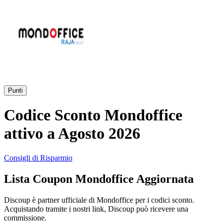
AliExpress
Abbigliamento
e Accessori
eBay
Casa e
Amazon
Giardino
Punti
YOOX
Codice Sconto Mondoffice
Vacanze e
Hotel
attivo a Agosto 2026
ITA Airways
Consigli di Risparmio
Cosmetici e
Lista Coupon Mondoffice Aggiornata
Profumi
Samsung
Discoup è partner ufficiale di Mondoffice per i codici sconto.
Acquistando tramite i nostri link, Discoup può ricevere una
Trasporti
Fineco
commissione.