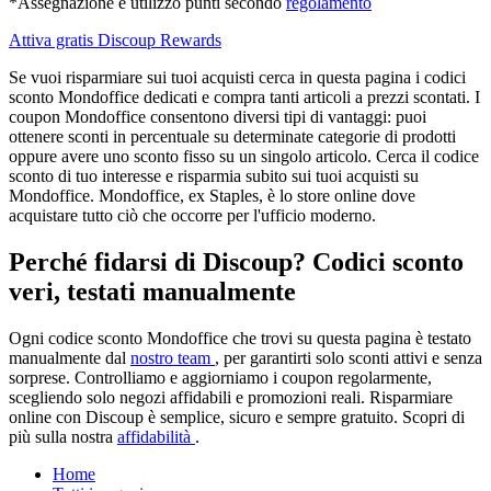
*Assegnazione e utilizzo punti secondo
regolamento
Attiva gratis Discoup Rewards
Se vuoi risparmiare sui tuoi acquisti cerca in questa pagina i codici
sconto Mondoffice dedicati e compra tanti articoli a prezzi scontati. I
coupon Mondoffice consentono diversi tipi di vantaggi: puoi
ottenere sconti in percentuale su determinate categorie di prodotti
oppure avere uno sconto fisso su un singolo articolo. Cerca il codice
sconto di tuo interesse e risparmia subito sui tuoi acquisti su
Mondoffice. Mondoffice, ex Staples, è lo store online dove
acquistare tutto ciò che occorre per l'ufficio moderno.
Perché fidarsi di Discoup? Codici sconto
veri, testati manualmente
Ogni codice sconto Mondoffice che trovi su questa pagina è testato
manualmente dal
nostro team
, per garantirti solo sconti attivi e senza
sorprese. Controlliamo e aggiorniamo i coupon regolarmente,
scegliendo solo negozi affidabili e promozioni reali. Risparmiare
online con Discoup è semplice, sicuro e sempre gratuito. Scopri di
più sulla nostra
affidabilità
.
Home