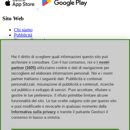
Sito Web
Chi siamo
Pubblicità
Discoup Rewards
Contatti
FAQ
T&C
Hai il diritto di scegliere quali informazioni questo sito può
Informazioni legali
archiviare e consultare. Con il tuo consenso, noi e
i nostri
Trasparenza
partner (1605)
utilizziamo cookie e dati di navigazione per
Team Discoup
raccogliere ed elaborare informazioni personali. Noi e i nostri
News
partner trattiamo i seguenti dati: Pubblicità e contenuti
Tutti i negozi
personalizzati, misurazione di pubblicità e contenuti, ricerche
Tutte le categorie
sul pubblico e sviluppo di servizi. Puoi accettare, rifiutare o
Guida agli sconti
gestire le tue preferenze. Il rifiuto potrebbe limitare alcune
funzionalità del sito. Le tue scelte valgono solo per questo sito
Eventi
e puoi modificarle o revocarle in qualsiasi momento dalla
Informativa sulla privacy
o tramite il pulsante Gestisci il
Saldi Online
consenso in basso a sinistra.
Back to School
Amazon Prime Day