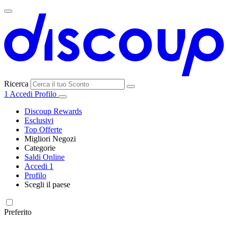
Ricerca
1
Accedi
Profilo
Discoup Rewards
Esclusivi
Top Offerte
Migliori Negozi
Categorie
Tutti i
Saldi Online
Tutte le
negozi
SHEIN
Accedi
1
categorie
Profilo
Elettronica e
Scegli il paese
Informatica
United
United
France
España
Deutschland
Brasil
Global
MediaWorld
States
Kingdom
Preferito