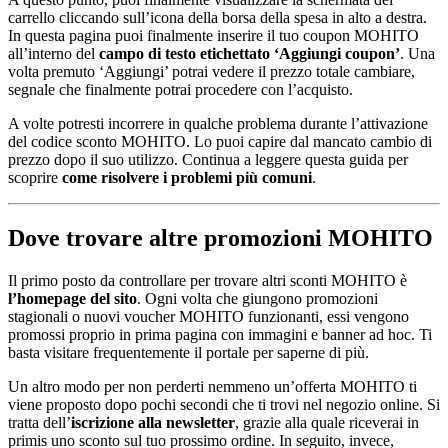
carrello cliccando sull’icona della borsa della spesa in alto a destra.
In questa pagina puoi finalmente inserire il tuo coupon MOHITO
all’interno del
campo di testo etichettato ‘Aggiungi coupon’
. Una
volta premuto ‘Aggiungi’ potrai vedere il prezzo totale cambiare,
segnale che finalmente potrai procedere con l’acquisto.
A volte potresti incorrere in qualche problema durante l’attivazione
del codice sconto MOHITO. Lo puoi capire dal mancato cambio di
prezzo dopo il suo utilizzo. Continua a leggere questa guida per
scoprire
come risolvere i problemi più comuni
.
Dove trovare altre promozioni MOHITO
Il primo posto da controllare per trovare altri sconti MOHITO è
l’homepage del sito
. Ogni volta che giungono promozioni
stagionali o nuovi voucher MOHITO funzionanti, essi vengono
promossi proprio in prima pagina con immagini e banner ad hoc. Ti
basta visitare frequentemente il portale per saperne di più.
Un altro modo per non perderti nemmeno un’offerta MOHITO ti
viene proposto dopo pochi secondi che ti trovi nel negozio online. Si
tratta dell’
iscrizione alla newsletter
, grazie alla quale riceverai in
primis uno sconto sul tuo prossimo ordine. In seguito, invece,