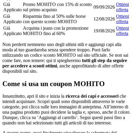
Già
Promo MOHITO con 15% di sconto
Ottieni
09/09/2026
Applicato
sul primo acquisto
offerta
Già
Risparmia fino al 50% sulle borse
Ottieni
12/08/2026
Applicato
con questo sconto MOHITO
offerta
Già
Acquista i jeans con la promozione
Ottieni
19/08/2026
Applicato
MOHITO fino al 60%
offerta
Non perderti nemmeno uno degli ultimi stili e aggiungi capi alla
moda al tuo guardaroba senza spendere troppo. Puoi farlo
utilizzando un codice sconto MOHITO sul sito ufficiale. Se non sai
come fare, non temere: qui ti spiegheremo
tutti gli step da seguire
per accedere a sconti ottimi
, anche approfittando di altre offerte
disponibili sul sito.
Come si usa un coupon MOHITO
Innanzitutto, apri il sito e inizia la
ricerca dei capi e accessori
che
intendi acquistare. Scopri quali sono disponibili attraverso le varie
categorie, poi clicca sulle loro immagini di anteprima. All’interno di
una pagina prodotto puoi decidere la taglia e, spesso, anche il colore.
Dunque, clicca su ‘Aggiungi al carrello’. Segui questi passi fino a
quando non hai selezionato tutti gli articoli di tuo interesse.
A questo punto, puoi finalmente visualizzare la schermata del