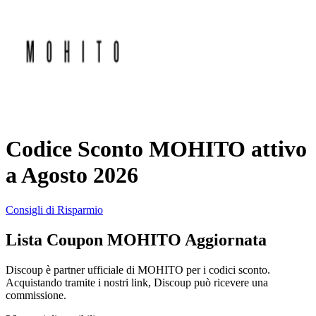
AliExpress
Abbigliamento
e Accessori
eBay
Casa e
Amazon
Giardino
Codice Sconto MOHITO attivo
YOOX
a Agosto 2026
Vacanze e
Hotel
Consigli di Risparmio
ITA Airways
Lista Coupon MOHITO Aggiornata
Cosmetici e
Profumi
Samsung
Discoup è partner ufficiale di MOHITO per i codici sconto.
Acquistando tramite i nostri link, Discoup può ricevere una
commissione.
Trasporti
Fineco