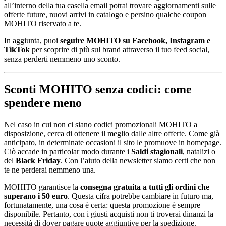
all’interno della tua casella email potrai trovare aggiornamenti sulle
offerte future, nuovi arrivi in catalogo e persino qualche coupon
MOHITO riservato a te.
In aggiunta, puoi
seguire MOHITO su Facebook, Instagram e
TikTok
per scoprire di più sul brand attraverso il tuo feed social,
senza perderti nemmeno uno sconto.
Sconti MOHITO senza codici: come
spendere meno
Nel caso in cui non ci siano codici promozionali MOHITO a
disposizione, cerca di ottenere il meglio dalle altre offerte. Come già
anticipato, in determinate occasioni il sito le promuove in homepage.
Ciò accade in particolar modo durante i
Saldi stagionali
, natalizi o
del
Black Friday
. Con l’aiuto della newsletter siamo certi che non
te ne perderai nemmeno una.
MOHITO garantisce la
consegna gratuita a tutti gli ordini che
superano i 50 euro
. Questa cifra potrebbe cambiare in futuro ma,
fortunatamente, una cosa è certa: questa promozione è sempre
disponibile. Pertanto, con i giusti acquisti non ti troverai dinanzi la
necessità di dover pagare quote aggiuntive per la spedizione.