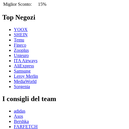
Miglior Sconto:
15%
Top Negozi
YOOX
SHEIN
Temu
Fineco
Zooplus
Unieuro
ITA Airways
AliExpress
Samsung
Leroy Merlin
MediaWorld
Sorgenia
I consigli del team
adidas
Asos
Bershka
FARFETCH