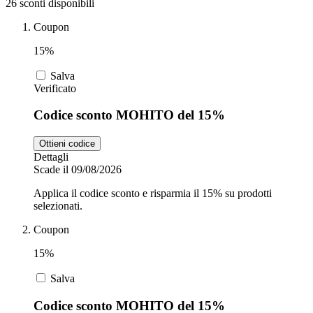
26 sconti disponibili
Coupon
Zooplus
Auto e Moto
15%
Salva
Verificato
Alpitour
Salute e
Codice sconto MOHITO del 15%
Farmacia
Ottieni codice
Privé by
Dettagli
Zalando
Scarpe
Scade il 09/08/2026
Applica il codice sconto e risparmia il 15% su prodotti
selezionati.
adidas
Coupon
15%
Unieuro
Salva
Codice sconto MOHITO del 15%