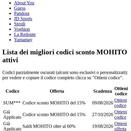
About You
Guess
Pandora
JD Sports
Stroili
Voghion
La Redoute
Yamamay
Lista dei migliori codici sconto MOHITO
attivi
Codici parzialmente oscurati (alcuni sono esclusivi o personalizzati):
per vedere e copiare il codice completo clicca su "Ottieni codice".
Ottieni
Codice
Offerta
Scadenza
codice
Ottieni
SUM***
Codice sconto MOHITO del 15%
09/08/2026
codice
Già
Ottieni
Codice sconto MOHITO del 15%
27/10/2026
Applicato
codice
Già
Ottieni
Saldi MOHITO oltre al 60%
19/08/2026
Applicato
offerta