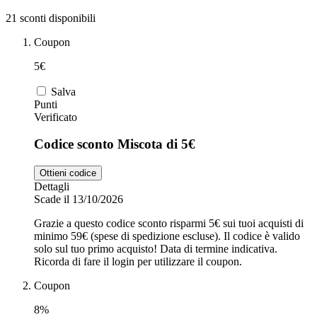
21 sconti disponibili
Zooplus
Coupon
Auto e Moto
5€
Alpitour
Salva
Punti
Salute e
Verificato
Farmacia
Codice sconto Miscota di 5€
Privé by
Zalando
Scarpe
Ottieni codice
Dettagli
Scade il 13/10/2026
adidas
Grazie a questo codice sconto risparmi 5€ sui tuoi acquisti di
minimo 59€ (spese di spedizione escluse). Il codice è valido
solo sul tuo primo acquisto! Data di termine indicativa.
Unieuro
Ricorda di fare il login per utilizzare il coupon.
Coupon
8%