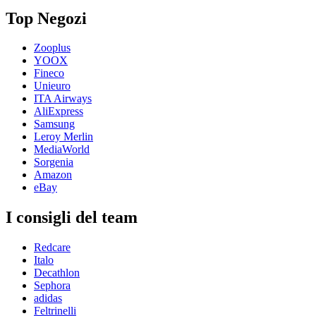
Top Negozi
Zooplus
YOOX
Fineco
Unieuro
ITA Airways
AliExpress
Samsung
Leroy Merlin
MediaWorld
Sorgenia
Amazon
eBay
I consigli del team
Redcare
Italo
Decathlon
Sephora
adidas
Feltrinelli