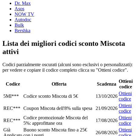
Dr. Max
Asos
NOW TV
Autodoc
Bulk
Bershka
Lista dei migliori codici sconto Miscota
attivi
Codici parzialmente oscurati (alcuni sono esclusivi o personalizzati):
per vedere e copiare il codice completo clicca su "Ottieni codice".
Ottieni
Codice
Offerta
Scadenza
codice
Ottieni
5MI***
Codice sconto Miscota di 5€
13/10/2026
codice
Ottieni
REC***
Coupon Miscota dell'8% sulla spesa
21/09/2026
codice
Codice promozionale Miscota del
Ottieni
REC***
17/08/2026
5%: approfittane ora
codice
Già
Buono sconto Miscota fino a 25€
Ottieni
26/08/2026
Applicato
con i punti
codice