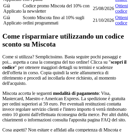
Già
Codice promo Miscota del 10% con
Ottieni
25/08/2026
Applicato
la newsletter
codice
Già
Sconto Miscota fino al 10% sugli
Ottieni
21/10/2026
Applicato
ordini programmati
codice
Come risparmiare utilizzando un codice
sconto su Miscota
Come si utilizza? Semplicissimo. Basta seguire pochi passaggi e
poi... aspetta a casa la consegna del tuo ordine! Clicca su "
scopri il
codice
" per ottenere maggiori dettagli su termini e scadenze
dell'offerta in corso. Copia quindi la serie alfanumerica di
riferimento e procedi ad incollarla dove richiesto, al momento
dell'acquisto.
Miscota accetta le seguenti
modalità di pagamento
: Visa,
Mastercard, Maestro e American Express. La spedizione è gratuita
per ordini superiori ai 59 euro. Per eventuali restituzioni contatta
invece regolare servizio clienti e l'intero importo ti verrà rimborsato
entro 10 giorni dall'effettuata riconsegna della merce. Per altri dubbi,
chiarimenti o informazioni consulta l'apposita pagina FAQ del sito.
Cosa aspetti? Non esitare e affidati alla competenza di Miscota e