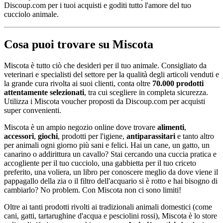
Discoup.com per i tuoi acquisti e goditi tutto l'amore del tuo
cucciolo animale.
Cosa puoi trovare su Miscota
Miscota è tutto ciò che desideri per il tuo animale. Consigliato da
veterinari e specialisti del settore per la qualità degli articoli venduti e
la grande cura rivolta ai suoi clienti, conta oltre
70.000 prodotti
attentamente selezionati
, tra cui scegliere in completa sicurezza.
Utilizza i Miscota voucher proposti da Discoup.com per acquisti
super convenienti.
Miscota è un ampio negozio online dove trovare
alimenti
,
accessori
,
giochi
, prodotti per l'igiene,
antiparassitari
e tanto altro
per animali ogni giorno più sani e felici. Hai un cane, un gatto, un
canarino o addirittura un cavallo? Stai cercando una cuccia pratica e
accogliente per il tuo cucciolo, una gabbietta per il tuo criceto
preferito, una voliera, un libro per conoscere meglio da dove viene il
pappagallo della zia o il filtro dell'acquario si è rotto e hai bisogno di
cambiarlo? No problem. Con Miscota non ci sono limiti!
Oltre ai tanti prodotti rivolti ai tradizionali animali domestici (come
cani, gatti, tartarughine d'acqua e pesciolini rossi), Miscota è lo store