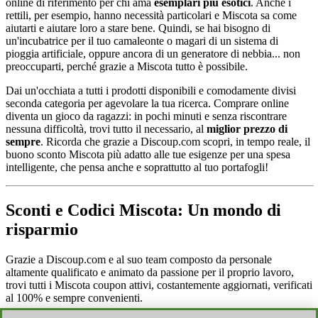
online di riferimento per chi ama
esemplari più esotici
. Anche i
rettili, per esempio, hanno necessità particolari e Miscota sa come
aiutarti e aiutare loro a stare bene. Quindi, se hai bisogno di
un'incubatrice per il tuo camaleonte o magari di un sistema di
pioggia artificiale, oppure ancora di un generatore di nebbia... non
preoccuparti, perché grazie a Miscota tutto è possibile.
Dai un'occhiata a tutti i prodotti disponibili e comodamente divisi
seconda categoria per agevolare la tua ricerca. Comprare online
diventa un gioco da ragazzi: in pochi minuti e senza riscontrare
nessuna difficoltà, trovi tutto il necessario, al
miglior prezzo di
sempre
. Ricorda che grazie a Discoup.com scopri, in tempo reale, il
buono sconto Miscota più adatto alle tue esigenze per una spesa
intelligente, che pensa anche e soprattutto al tuo portafogli!
Sconti e Codici Miscota: Un mondo di
risparmio
Grazie a Discoup.com e al suo team composto da personale
altamente qualificato e animato da passione per il proprio lavoro,
trovi tutti i Miscota coupon attivi, costantemente aggiornati, verificati
al 100% e sempre convenienti.