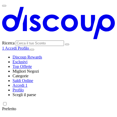
Ricerca
1
Accedi
Profilo
Discoup Rewards
Esclusivi
Top Offerte
Migliori Negozi
Categorie
Tutti i
Saldi Online
Tutte le
negozi
SHEIN
Accedi
1
categorie
Profilo
Elettronica e
Scegli il paese
Informatica
United
United
France
España
Deutschland
Brasil
Global
MediaWorld
States
Kingdom
Preferito