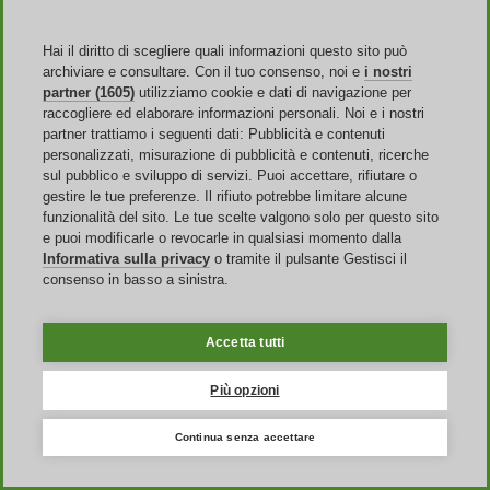
Miscota pensa agli animali ma anche ai loro padroni. Entrando nel
club Miscota
potrai accumulare punti sulla tua personale tessera,
con cui avere accesso a tanti prodotti esclusivi, omaggi e ulteriori
Hai il diritto di scegliere quali informazioni questo sito può
sconti, da utilizzare insieme alle numerose offerte e al Miscota
archiviare e consultare. Con il tuo consenso, noi e
i nostri
codice sconto che trovi su portale Discoup.com. Per entrare nella
partner (1605)
utilizziamo cookie e dati di navigazione per
grande famiglia Miscota, basta iscriversi e creare un
account
raccogliere ed elaborare informazioni personali. Noi e i nostri
personale
inserendo pochi dati anagrafici essenziali come nome
partner trattiamo i seguenti dati: Pubblicità e contenuti
utente, indirizzo e-mail e password. Dal tuo account potrai inoltre
personalizzati, misurazione di pubblicità e contenuti, ricerche
visualizzare ogni ordine in sospeso, programmare la funzione di
sul pubblico e sviluppo di servizi. Puoi accettare, rifiutare o
invio automatico e testare l'esclusivo calcolatore diete Miscota
gestire le tue preferenze. Il rifiuto potrebbe limitare alcune
pensato per il benessere del tuo cane, da veterinari esperti nel settore
funzionalità del sito. Le tue scelte valgono solo per questo sito
dell'alimentazione canina.
e puoi modificarle o revocarle in qualsiasi momento dalla
Iscriviti ai servizi
newsletter
e alert offerte del portale, per ricevere
Informativa sulla privacy
o tramite il pulsante Gestisci il
sulla tua casella di posta elettronica tutte le novità del web
consenso in basso a sinistra.
riguardanti sconti e ribassi Miscota.
Accetta tutti
Più opzioni
Continua senza accettare
Italia