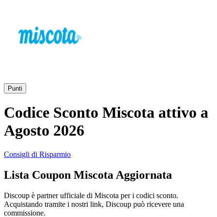
AliExpress
Abbigliamento
e Accessori
eBay
Casa e
Amazon
Giardino
Punti
YOOX
Codice Sconto Miscota attivo a
Vacanze e
Hotel
Agosto 2026
ITA Airways
Consigli di Risparmio
Cosmetici e
Lista Coupon Miscota Aggiornata
Profumi
Samsung
Discoup è partner ufficiale di Miscota per i codici sconto.
Acquistando tramite i nostri link, Discoup può ricevere una
Trasporti
Fineco
commissione.