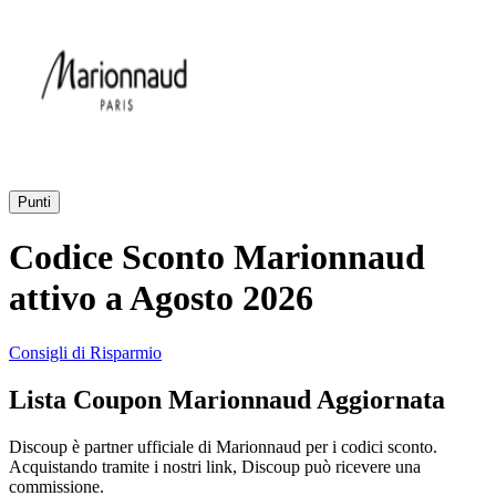
AliExpress
Abbigliamento
e Accessori
eBay
Casa e
Amazon
Giardino
Punti
YOOX
Codice Sconto Marionnaud
Vacanze e
Hotel
attivo a Agosto 2026
ITA Airways
Consigli di Risparmio
Cosmetici e
Lista Coupon Marionnaud Aggiornata
Profumi
Samsung
Discoup è partner ufficiale di Marionnaud per i codici sconto.
Acquistando tramite i nostri link, Discoup può ricevere una
Trasporti
Fineco
commissione.