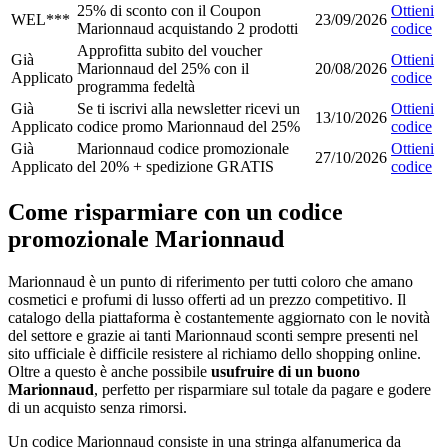
25% di sconto con il Coupon
Ottieni
WEL***
23/09/2026
Marionnaud acquistando 2 prodotti
codice
Approfitta subito del voucher
Già
Ottieni
Marionnaud del 25% con il
20/08/2026
Applicato
codice
programma fedeltà
Già
Se ti iscrivi alla newsletter ricevi un
Ottieni
13/10/2026
Applicato
codice promo Marionnaud del 25%
codice
Già
Marionnaud codice promozionale
Ottieni
27/10/2026
Applicato
del 20% + spedizione GRATIS
codice
Come risparmiare con un codice
promozionale Marionnaud
Marionnaud è un punto di riferimento per tutti coloro che amano
cosmetici e profumi di lusso offerti ad un prezzo competitivo. Il
catalogo della piattaforma è costantemente aggiornato con le novità
del settore e grazie ai tanti Marionnaud sconti sempre presenti nel
sito ufficiale è difficile resistere al richiamo dello shopping online.
Oltre a questo è anche possibile
usufruire di un buono
Marionnaud
, perfetto per risparmiare sul totale da pagare e godere
di un acquisto senza rimorsi.
Un codice Marionnaud consiste in una stringa alfanumerica da