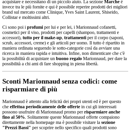
acquistare e necessitano di un piccolo aiuto. La sezione
Marche
è
invece tra le più fornite e qui è possibile reperire prodotti dei migliori
brand sul mercato come Clinique, Yves Saint Laurent, Shiseido,
Collistar e moltissimi altri.
Ci sono poi i
profumi
per lui e per lei, i Marionnaud cofanetti,
cosmetici per il viso, prodotti per capelli (shampoo, trattamenti e
accessori),
tutto per il make-up
,
trattamenti
per il corpo (saponi,
scrub, accessori, creme) e gli articoli per uomo. Il tutto è ripartito in
maniera ordinata seguendo le sotto-categorie così da avviare una
ricerca in maniera rapida e intuitiva. Infine, non dimenticare che c'è
la possibilità di acquistare un
buono regalo
Marionnaud, per dare la
possibilità a chi ami di fare shopping in piena libertà.
Sconti Marionnaud senza codici: come
risparmiare di più
Marionnaud è attento alla felicità dei propri utenti ed è per questo
che
effettua periodicamente delle offerte
in cui gli interessati
possono usufruire di Marionnaud promo per
risparmiare anche
fino al 50%
. Solitamente queste Marionnaud offerte compaiono
direttamente nella homepage ma è possibile visitare la
sezione
"Prezzi Bassi"
per scoprire nello specifico quali prodotti sono