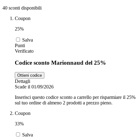
40 sconti disponibili
Zooplus
Coupon
Auto e Moto
25%
Alpitour
Salva
Punti
Salute e
Verificato
Farmacia
Codice sconto Marionnaud del 25%
Privé by
Zalando
Scarpe
Ottieni codice
Dettagli
Scade il 01/09/2026
adidas
Inserisci questo codice sconto a carrello per risparmiare il 25%
sul tuo ordine di almeno 2 prodotti a prezzo pieno.
Unieuro
Coupon
33%
Salva