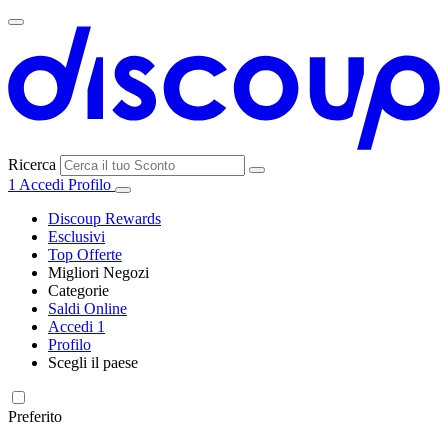
Ricerca
1
Accedi
Profilo
Discoup Rewards
Esclusivi
Top Offerte
Migliori Negozi
Categorie
Tutti i
Saldi Online
Tutte le
negozi
SHEIN
Accedi
1
categorie
Profilo
Elettronica e
Scegli il paese
Informatica
United
United
France
España
Deutschland
Brasil
Global
MediaWorld
States
Kingdom
Preferito