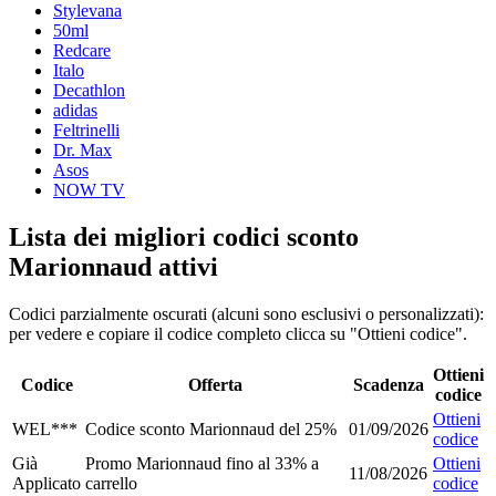
Stylevana
50ml
Redcare
Italo
Decathlon
adidas
Feltrinelli
Dr. Max
Asos
NOW TV
Lista dei migliori codici sconto
Marionnaud attivi
Codici parzialmente oscurati (alcuni sono esclusivi o personalizzati):
per vedere e copiare il codice completo clicca su "Ottieni codice".
Ottieni
Codice
Offerta
Scadenza
codice
Ottieni
WEL***
Codice sconto Marionnaud del 25%
01/09/2026
codice
Già
Promo Marionnaud fino al 33% a
Ottieni
11/08/2026
Applicato
carrello
codice