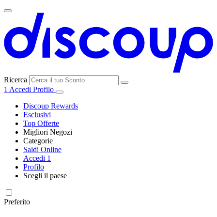
Ricerca
1
Accedi
Profilo
Discoup Rewards
Esclusivi
Top Offerte
Migliori Negozi
Categorie
Tutti i
Saldi Online
Tutte le
negozi
SHEIN
Accedi
1
categorie
Profilo
Elettronica e
Scegli il paese
Informatica
United
United
France
España
Deutschland
Brasil
Global
MediaWorld
States
Kingdom
Preferito