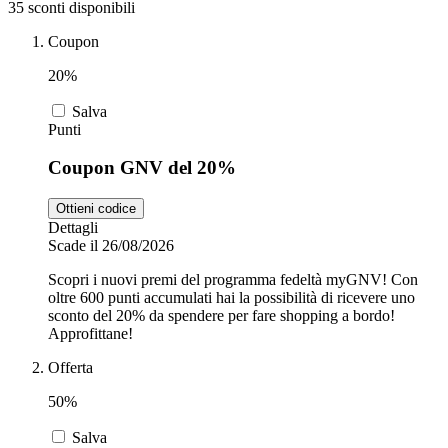
35 sconti disponibili
Coupon
Zooplus
Auto e Moto
20%
Salva
Alpitour
Punti
Salute e
Coupon GNV del 20%
Farmacia
Ottieni codice
Privé by
Dettagli
Zalando
Scarpe
Scade il 26/08/2026
Scopri i nuovi premi del programma fedeltà myGNV! Con
oltre 600 punti accumulati hai la possibilità di ricevere uno
adidas
sconto del 20% da spendere per fare shopping a bordo!
Approfittane!
Unieuro
Offerta
50%
Salva