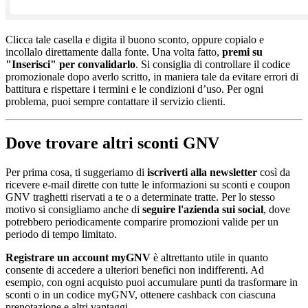
Clicca tale casella e digita il buono sconto, oppure copialo e
incollalo direttamente dalla fonte. Una volta fatto,
premi su
"Inserisci" per convalidarlo
. Si consiglia di controllare il codice
promozionale dopo averlo scritto, in maniera tale da evitare errori di
battitura e rispettare i termini e le condizioni d’uso. Per ogni
problema, puoi sempre contattare il servizio clienti.
Dove trovare altri sconti GNV
Per prima cosa, ti suggeriamo di
iscriverti alla newsletter
così da
ricevere e-mail dirette con tutte le informazioni su sconti e coupon
GNV traghetti riservati a te o a determinate tratte. Per lo stesso
motivo si consigliamo anche di
seguire l'azienda sui social
, dove
potrebbero periodicamente comparire promozioni valide per un
periodo di tempo limitato.
Registrare un account myGNV
è altrettanto utile in quanto
consente di accedere a ulteriori benefici non indifferenti. Ad
esempio, con ogni acquisto puoi accumulare punti da trasformare in
sconti o in un codice myGNV, ottenere cashback con ciascuna
prenotazione e altri vantaggi.