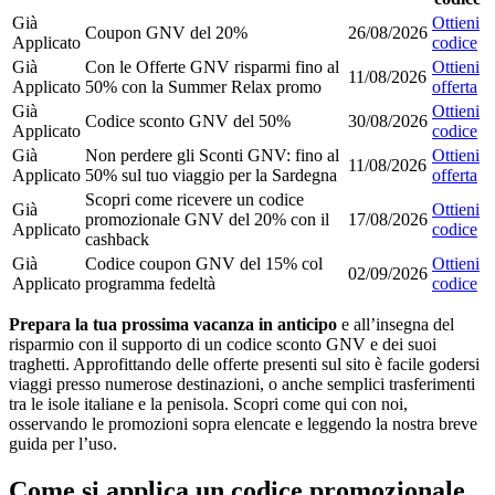
Già
Ottieni
Coupon GNV del 20%
26/08/2026
Applicato
codice
Già
Con le Offerte GNV risparmi fino al
Ottieni
11/08/2026
Applicato
50% con la Summer Relax promo
offerta
Già
Ottieni
Codice sconto GNV del 50%
30/08/2026
Applicato
codice
Già
Non perdere gli Sconti GNV: fino al
Ottieni
11/08/2026
Applicato
50% sul tuo viaggio per la Sardegna
offerta
Scopri come ricevere un codice
Già
Ottieni
promozionale GNV del 20% con il
17/08/2026
Applicato
codice
cashback
Già
Codice coupon GNV del 15% col
Ottieni
02/09/2026
Applicato
programma fedeltà
codice
Prepara la tua prossima vacanza in anticipo
e all’insegna del
risparmio con il supporto di un codice sconto GNV e dei suoi
traghetti. Approfittando delle offerte presenti sul sito è facile godersi
viaggi presso numerose destinazioni, o anche semplici trasferimenti
tra le isole italiane e la penisola. Scopri come qui con noi,
osservando le promozioni sopra elencate e leggendo la nostra breve
guida per l’uso.
Come si applica un codice promozionale