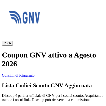
AliExpress
Abbigliamento
e Accessori
eBay
Casa e
Amazon
Giardino
Punti
YOOX
Coupon GNV attivo a Agosto
Vacanze e
Hotel
2026
ITA Airways
Consigli di Risparmio
Cosmetici e
Lista Codici Sconto GNV Aggiornata
Profumi
Samsung
Discoup è partner ufficiale di GNV per i codici sconto. Acquistando
tramite i nostri link, Discoup può ricevere una commissione.
Trasporti
Fineco