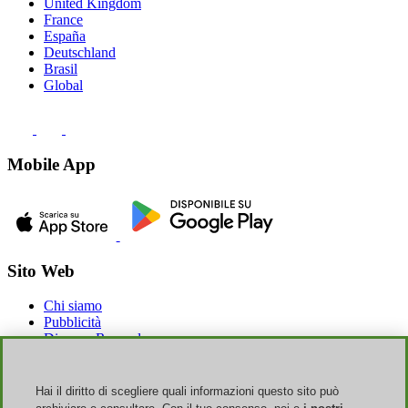
United Kingdom
France
España
Deutschland
Brasil
Global
Mobile App
Sito Web
Chi siamo
Pubblicità
Discoup Rewards
Contatti
FAQ
T&C
Hai il diritto di scegliere quali informazioni questo sito può
Informazioni legali