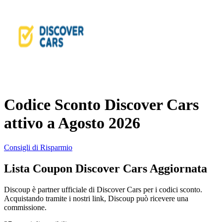
AliExpress
Abbigliamento
e Accessori
eBay
Casa e
Amazon
Giardino
Codice Sconto Discover Cars
YOOX
attivo a Agosto 2026
Vacanze e
Hotel
Consigli di Risparmio
ITA Airways
Lista Coupon Discover Cars Aggiornata
Cosmetici e
Profumi
Samsung
Discoup è partner ufficiale di Discover Cars per i codici sconto.
Acquistando tramite i nostri link, Discoup può ricevere una
commissione.
Trasporti
Fineco