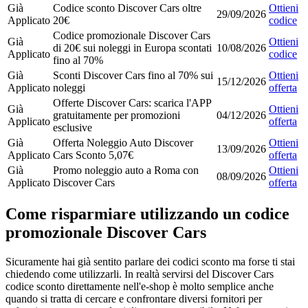
Già
Codice sconto Discover Cars oltre
Ottieni
29/09/2026
Applicato
20€
codice
Codice promozionale Discover Cars
Già
Ottieni
di 20€ sui noleggi in Europa scontati
10/08/2026
Applicato
codice
fino al 70%
Già
Sconti Discover Cars fino al 70% sui
Ottieni
15/12/2026
Applicato
noleggi
offerta
Offerte Discover Cars: scarica l'APP
Già
Ottieni
gratuitamente per promozioni
04/12/2026
Applicato
offerta
esclusive
Già
Offerta Noleggio Auto Discover
Ottieni
13/09/2026
Applicato
Cars Sconto 5,07€
offerta
Già
Promo noleggio auto a Roma con
Ottieni
08/09/2026
Applicato
Discover Cars
offerta
Come risparmiare utilizzando un codice
promozionale Discover Cars
Sicuramente hai già sentito parlare dei codici sconto ma forse ti stai
chiedendo come utilizzarli. In realtà servirsi del Discover Cars
codice sconto direttamente nell'e-shop è molto semplice anche
quando si tratta di cercare e confrontare diversi fornitori per