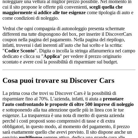
noleggiare una vettura al miglior prezzo possibile. Nel momento in
cui il sito propone le offerte più convenienti,
scegli quella che
maggiormente si addice alle tue esigenze
come tipologia di auto e
come condizioni di noleggio.
Vedrai che ogni compagnia di autonoleggio presenta schermate
differenti ma tutte dispongono del box, per inserire il DiscoverCars
coupon nella pagina del pagamento. Nella pagina del riepilogo,
infatti, troverai i dati inerenti all’auto che hai scelto e la scritta:
"
Codice Sconto
". Digita o incolla la stringa alfanumerica nel campo
dedicato e clicca su "
Applica
" per vedere il prezzo originario
scontato e avere così la possibilità di risparmiare sul budget.
Cosa puoi trovare su Discover Cars
La prima cosa che trovi su Discover Cars è la possibilità di
risparmiare fino al 70%. L’azienda, infatti, ti aiuta a
prenotare
l'auto confrontando le proposte di oltre 500 imprese di noleggio
e sottoponendo alla tua attenzione quelle più in linea con le tue
esigenze. La trasparenza è una nota di merito di questa azienda
perché i costi proposti sono comprensivi di tasse e di extra
obbligatori, in questo modo, al momento del pagamento, il prezzo
sarà esattamente quello che avevi previsto. Il sito dispone anche un
servizio
multilingue
sempre attivo, dedica una grande cura alle