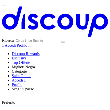
Ricerca
1
Accedi
Profilo
Discoup Rewards
Esclusivi
Top Offerte
Migliori Negozi
Categorie
Tutti i
Saldi Online
Tutte le
negozi
SHEIN
Accedi
1
categorie
Profilo
Elettronica e
Scegli il paese
Informatica
United
United
France
España
Deutschland
Brasil
Global
MediaWorld
States
Kingdom
Preferito