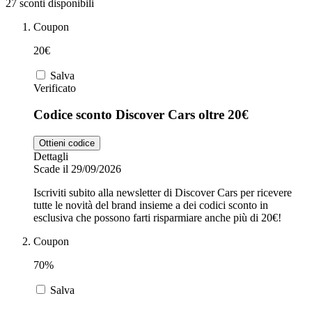
27 sconti disponibili
Coupon
Zooplus
Auto e Moto
20€
Salva
Verificato
Alpitour
Salute e
Codice sconto Discover Cars oltre 20€
Farmacia
Ottieni codice
Privé by
Dettagli
Zalando
Scarpe
Scade il 29/09/2026
Iscriviti subito alla newsletter di Discover Cars per ricevere
tutte le novità del brand insieme a dei codici sconto in
adidas
esclusiva che possono farti risparmiare anche più di 20€!
Coupon
Unieuro
70%
Salva