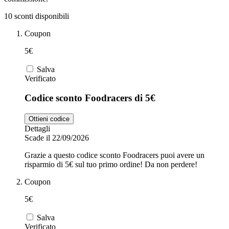
10 sconti disponibili
Zooplus
Coupon
Auto e Moto
5€
Alpitour
Salva
Verificato
Salute e
Farmacia
Codice sconto Foodracers di 5€
Privé by
Zalando
Ottieni codice
Scarpe
Dettagli
Scade il 22/09/2026
adidas
Grazie a questo codice sconto Foodracers puoi avere un
risparmio di 5€ sul tuo primo ordine! Da non perdere!
Coupon
Unieuro
5€
Salva
Verificato