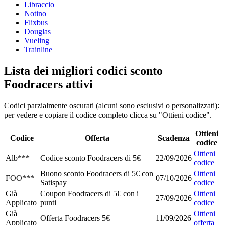
Libraccio
Notino
Flixbus
Douglas
Vueling
Trainline
Lista dei migliori codici sconto
Foodracers attivi
Codici parzialmente oscurati (alcuni sono esclusivi o personalizzati):
per vedere e copiare il codice completo clicca su "Ottieni codice".
Ottieni
Codice
Offerta
Scadenza
codice
Ottieni
Alb***
Codice sconto Foodracers di 5€
22/09/2026
codice
Buono sconto Foodracers di 5€ con
Ottieni
FOO***
07/10/2026
Satispay
codice
Già
Coupon Foodracers di 5€ con i
Ottieni
27/09/2026
Applicato
punti
codice
Già
Ottieni
Offerta Foodracers 5€
11/09/2026
Applicato
offerta