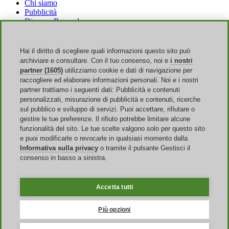
Chi siamo
Pubblicità
Discoup Rewards
Contatti
FAQ
T&C
Hai il diritto di scegliere quali informazioni questo sito può
Informazioni legali
archiviare e consultare. Con il tuo consenso, noi e
i nostri
Trasparenza
partner (1605)
utilizziamo cookie e dati di navigazione per
Team Discoup
raccogliere ed elaborare informazioni personali. Noi e i nostri
News
partner trattiamo i seguenti dati: Pubblicità e contenuti
Tutti i negozi
personalizzati, misurazione di pubblicità e contenuti, ricerche
Tutte le categorie
sul pubblico e sviluppo di servizi. Puoi accettare, rifiutare o
Guida agli sconti
gestire le tue preferenze. Il rifiuto potrebbe limitare alcune
funzionalità del sito. Le tue scelte valgono solo per questo sito
Eventi
e puoi modificarle o revocarle in qualsiasi momento dalla
Informativa sulla privacy
o tramite il pulsante Gestisci il
Saldi Online
consenso in basso a sinistra.
Back to School
Amazon Prime Day
Halloween
Accetta tutti
Discoup ® è gestito da TIKATO ©2013-2026. Tutti i diritti sono
riservati. P.IVA 03836750244 |
PRIVACY
-
COOKIE
-
Gestisci
Più opzioni
Cookie