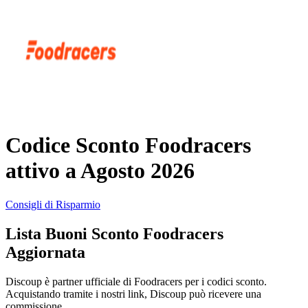
AliExpress
Abbigliamento
e Accessori
eBay
Casa e
Amazon
Giardino
Codice Sconto Foodracers
YOOX
attivo a Agosto 2026
Vacanze e
Hotel
Consigli di Risparmio
ITA Airways
Lista Buoni Sconto Foodracers
Cosmetici e
Aggiornata
Profumi
Samsung
Discoup è partner ufficiale di Foodracers per i codici sconto.
Acquistando tramite i nostri link, Discoup può ricevere una
Trasporti
Fineco
commissione.