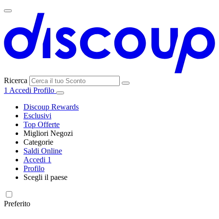
Ricerca
1
Accedi
Profilo
Discoup Rewards
Esclusivi
Top Offerte
Migliori Negozi
Categorie
Tutti i
Saldi Online
Tutte le
negozi
SHEIN
Accedi
1
categorie
Profilo
Elettronica e
Scegli il paese
Informatica
United
United
France
España
Deutschland
Brasil
Global
MediaWorld
States
Kingdom
Preferito