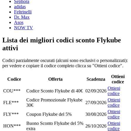
Sephora
adidas
Feltrinelli
Dr. Max
Asos
NOW TV
Lista dei migliori codici sconto Flykube
attivi
Codici parzialmente oscurati (alcuni sono esclusivi o personalizzati):
per vedere e copiare il codice completo clicca su "Ottieni codice".
Ottieni
Codice
Offerta
Scadenza
codice
Ottieni
COU***
Codice Sconto Flykube di 40€
02/09/2026
codice
Codice Promozionale Flykube
Ottieni
FLE***
27/09/2026
30€
codice
Ottieni
FLY***
Coupon Flykube del 5%
30/08/2026
codice
Buono Sconto Flykube del 5%
Ottieni
HON***
26/10/2026
extra
codice