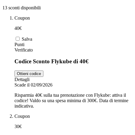
13 sconti disponibili
Zooplus
Coupon
Auto e Moto
40€
Alpitour
Salva
Punti
Salute e
Verificato
Farmacia
Codice Sconto Flykube di 40€
Privé by
Zalando
Scarpe
Ottieni codice
Dettagli
Scade il 02/09/2026
adidas
Risparmia 40€ sulla tua prenotazione con Flykube: attiva il
codice! Valdo su una spesa minima di 300€. Data di termine
indicativa.
Unieuro
Coupon
30€