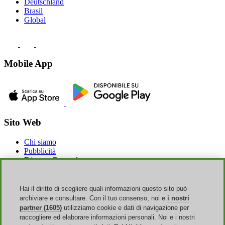
Deutschland
Brasil
Global
Mobile App
Sito Web
Chi siamo
Pubblicità
Discoup Rewards
Contatti
FAQ
T&C
Hai il diritto di scegliere quali informazioni questo sito può
Informazioni legali
archiviare e consultare. Con il tuo consenso, noi e
i nostri
Trasparenza
partner (1605)
utilizziamo cookie e dati di navigazione per
Team Discoup
raccogliere ed elaborare informazioni personali. Noi e i nostri
News