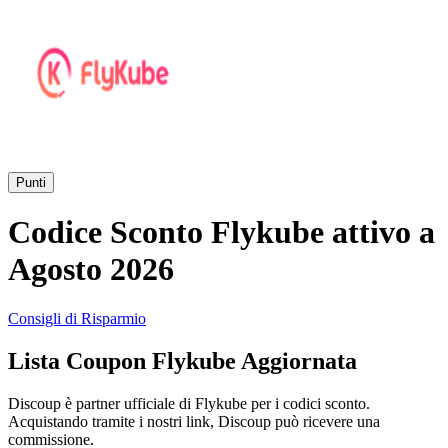
AliExpress
Abbigliamento
e Accessori
eBay
Casa e
Amazon
Giardino
Punti
YOOX
Codice Sconto Flykube attivo a
Vacanze e
Hotel
Agosto 2026
ITA Airways
Consigli di Risparmio
Cosmetici e
Lista Coupon Flykube Aggiornata
Profumi
Samsung
Discoup è partner ufficiale di Flykube per i codici sconto.
Acquistando tramite i nostri link, Discoup può ricevere una
Trasporti
Fineco
commissione.