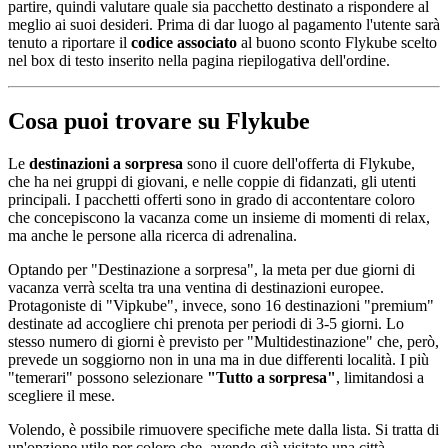
partire, quindi valutare quale sia pacchetto destinato a rispondere al
meglio ai suoi desideri. Prima di dar luogo al pagamento l'utente sarà
tenuto a riportare il
codice associato
al buono sconto Flykube scelto
nel box di testo inserito nella pagina riepilogativa dell'ordine.
Cosa puoi trovare su Flykube
Le
destinazioni a sorpresa
sono il cuore dell'offerta di Flykube,
che ha nei gruppi di giovani, e nelle coppie di fidanzati, gli utenti
principali. I pacchetti offerti sono in grado di accontentare coloro
che concepiscono la vacanza come un insieme di momenti di relax,
ma anche le persone alla ricerca di adrenalina.
Optando per "Destinazione a sorpresa", la meta per due giorni di
vacanza verrà scelta tra una ventina di destinazioni europee.
Protagoniste di "Vipkube", invece, sono 16 destinazioni "premium"
destinate ad accogliere chi prenota per periodi di 3-5 giorni. Lo
stesso numero di giorni è previsto per "Multidestinazione" che, però,
prevede un soggiorno non in una ma in due differenti località. I più
"temerari" possono selezionare
"Tutto a sorpresa"
, limitandosi a
scegliere il mese.
Volendo, è possibile rimuovere specifiche mete dalla lista. Si tratta di
un'opzione utile per coloro che, avendo già visitato una città,