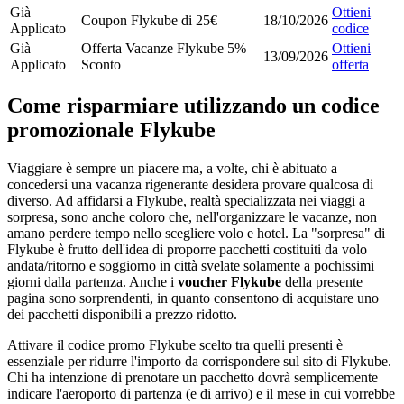
Già
Ottieni
Coupon Flykube di 25€
18/10/2026
Applicato
codice
Già
Offerta Vacanze Flykube 5%
Ottieni
13/09/2026
Applicato
Sconto
offerta
Come risparmiare utilizzando un codice
promozionale Flykube
Viaggiare è sempre un piacere ma, a volte, chi è abituato a
concedersi una vacanza rigenerante desidera provare qualcosa di
diverso. Ad affidarsi a Flykube, realtà specializzata nei viaggi a
sorpresa, sono anche coloro che, nell'organizzare le vacanze, non
amano perdere tempo nello scegliere volo e hotel. La "sorpresa" di
Flykube è frutto dell'idea di proporre pacchetti costituiti da volo
andata/ritorno e soggiorno in città svelate solamente a pochissimi
giorni dalla partenza. Anche i
voucher Flykube
della presente
pagina sono sorprendenti, in quanto consentono di acquistare uno
dei pacchetti disponibili a prezzo ridotto.
Attivare il codice promo Flykube scelto tra quelli presenti è
essenziale per ridurre l'importo da corrispondere sul sito di Flykube.
Chi ha intenzione di prenotare un pacchetto dovrà semplicemente
indicare l'aeroporto di partenza (e di arrivo) e il mese in cui vorrebbe