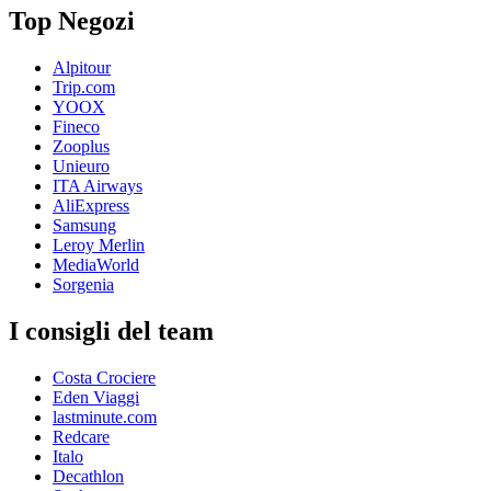
Top Negozi
Alpitour
Trip.com
YOOX
Fineco
Zooplus
Unieuro
ITA Airways
AliExpress
Samsung
Leroy Merlin
MediaWorld
Sorgenia
I consigli del team
Costa Crociere
Eden Viaggi
lastminute.com
Redcare
Italo
Decathlon