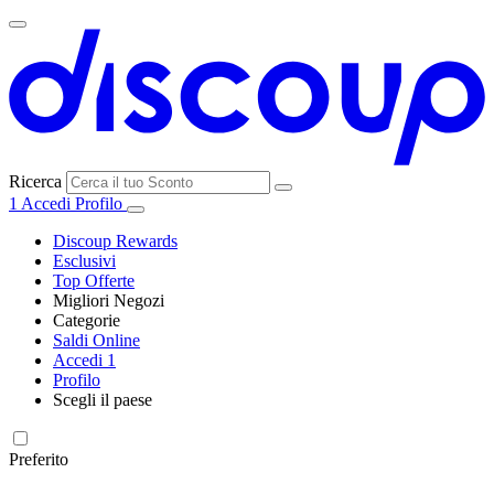
Ricerca
1
Accedi
Profilo
Discoup Rewards
Esclusivi
Top Offerte
Migliori Negozi
Categorie
Tutti i
Saldi Online
Tutte le
negozi
SHEIN
Accedi
1
categorie
Profilo
Elettronica e
Scegli il paese
Informatica
United
United
France
España
Deutschland
Brasil
Global
MediaWorld
States
Kingdom
Preferito