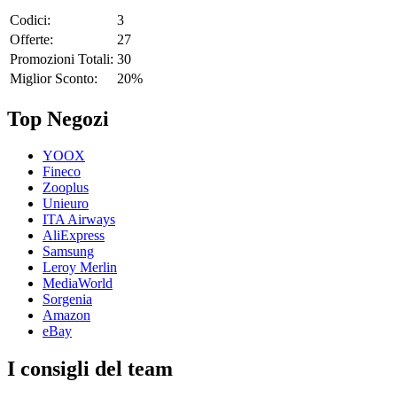
Codici:
3
Offerte:
27
Promozioni Totali:
30
Miglior Sconto:
20%
Top Negozi
YOOX
Fineco
Zooplus
Unieuro
ITA Airways
AliExpress
Samsung
Leroy Merlin
MediaWorld
Sorgenia
Amazon
eBay
I consigli del team