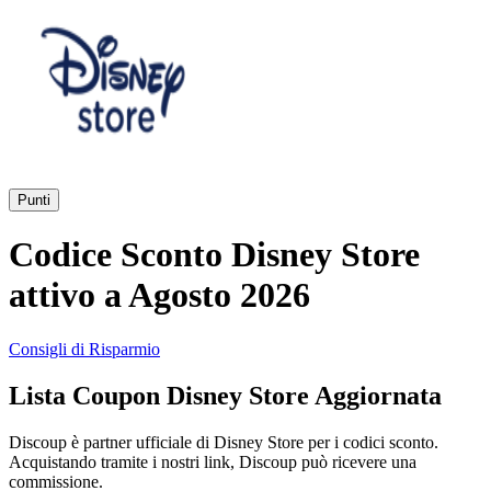
AliExpress
Abbigliamento
e Accessori
eBay
Casa e
Amazon
Giardino
Punti
YOOX
Codice Sconto Disney Store
Vacanze e
Hotel
attivo a Agosto 2026
ITA Airways
Consigli di Risparmio
Cosmetici e
Lista Coupon Disney Store Aggiornata
Profumi
Samsung
Discoup è partner ufficiale di Disney Store per i codici sconto.
Acquistando tramite i nostri link, Discoup può ricevere una
Trasporti
Fineco
commissione.