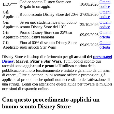
Codice sconto Disney Store con
Ottieni
LEG***
10/08/2026
Regalo in omaggio
codice
Già
Ottieni
Buono sconto Disney Store del 20%
27/09/2026
Applicato
codice
Già
Se sei uno studente ricevi un buono
Ottieni
25/10/2026
Applicato
sconto Disney Store del 10%
codice
Già
Promo Disney Store con 25% su
Ottieni
09/09/2026
Applicato
articoli estivi bambini
offerta
Già
Fino al 60% di sconto Disney Store
Ottieni
09/09/2026
Applicato
sugli articoli Star Wars
offerta
Disney Store è l'e-shop di riferimento per gli
amanti dei
personaggi
Disney
,
Marvel, Pixar e Star Wars
. Tutti i codici sconto qui
raccolti sono
aggiornati e pronti all'utilizzo
e prima della
pubblicazione il loro funzionamento è testato e garantito da un team
di esperti. Oltre ai coupon, puoi scovare offerte e promozioni già
applicate ai prodotti e che quindi non necessitano dell'attivazione di
una stringa. Leggi con attenzione questa guida per trovare le migliori
occasioni di risparmio online.
Con questo procedimento applichi un
buono sconto Disney Store