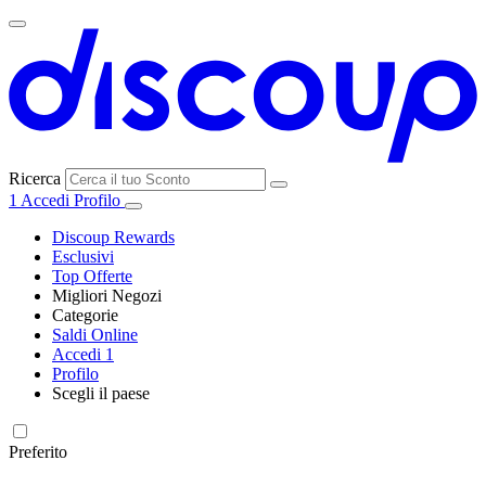
Ricerca
1
Accedi
Profilo
Discoup Rewards
Esclusivi
Top Offerte
Migliori Negozi
Categorie
Tutti i
Saldi Online
Tutte le
negozi
SHEIN
Accedi
1
categorie
Profilo
Elettronica e
Scegli il paese
Informatica
United
United
France
España
Deutschland
Brasil
Global
MediaWorld
States
Kingdom
Preferito