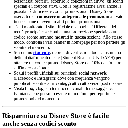
personaggi preferiti, scoprire le collezioni in arrivo, gli sconti
speciali e i coupon attivi. Con la registrazione avrai anche la
possibilità di ricevere codici promozionali Disney Store
riservati e di
conoscere in anteprima le promozioni
attivate
in occasione di eventi o altri periodi promozionali;
Tieni monitorato il sito ufficiale e la pagina "
Offerte
" del
menù principale: se è attiva una promozione speciale o un
codice sconto saranno mostrati in questa sezione. Allo stesso
modo, controlla i vari banner in homepage per non perdere gli
sconti del momento;
Se sei uno
studente
, ricorda di verificare il tuo status in una
delle piattaforme dedicate (Student Beans e UNiDAYS) per
ottenere un codice promo Disney Store del 10% da sfruttare
sull'intero catalogo;
Segui i profili ufficiali sui principali
social network
(Facebook e Instagram) dove con frequenza vengono
pubblicati sconti e altri vantaggi attivi attraverso post o storie;
Visita blog, vlog, siti tematici o i canali di messaggistica
istantanea che possono essere ottime fonti per reperire le
promozioni del momento.
Risparmiare su Disney Store è facile
anche senza codici sconto