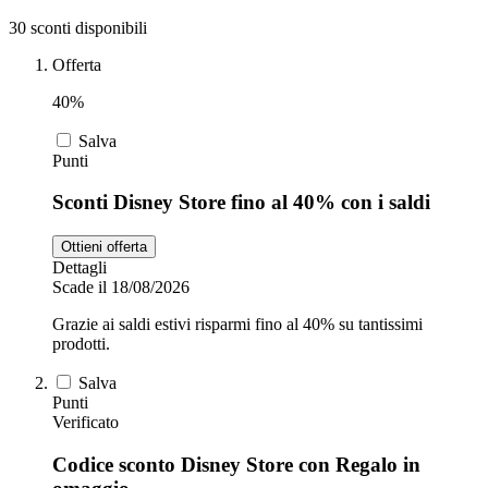
30 sconti disponibili
Zooplus
Offerta
Auto e Moto
40%
Alpitour
Salva
Punti
Salute e
Farmacia
Sconti Disney Store fino al 40% con i saldi
Privé by
Ottieni offerta
Zalando
Scarpe
Dettagli
Scade il 18/08/2026
Grazie ai saldi estivi risparmi fino al 40% su tantissimi
adidas
prodotti.
Salva
Unieuro
Punti
Verificato
Codice sconto Disney Store con Regalo in